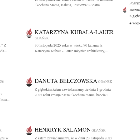
Pogrąż
ukochana Mama, Babcia, Teściowa i Siostra...
Joanna
Z głęb
+ więc
KATARZYNA KUBALA-LAUER
GDAŃSK
." Z
30 listopada 2025 roku w wieku 90 lat zmarła
da...
Katarzyna Kubala - Lauer Inżynier architektury,...
DANUTA BEŁCZOWSKA
 56
GDAŃSK
Z głębokim żalem zawiadamiamy, że dnia 1 grudnia
 2
2025 roku zmarła nasza ukochana mama, babcia i...
asza...
HENRRYK SALAMON
K
GDAŃSK
ryżu w
Z żalem zawiadamiamy, że w dniu 23 listopada 2025