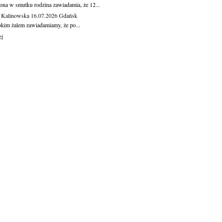
ona w smutku rodzina zawiadamia, że 12...
 Kalinowska
16.07.2026
Gdańsk
okim żalem zawiadamiamy, że po...
ej