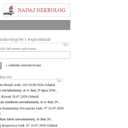
 nekrologów i wspomnień
wisko lub numer ogłoszenia:
+ szukanie zaawansowane
KROLOGI
ira Bożyk
wiek: 102
04.08.2026
Gdańsk
m zawiadamiamy, że w dniu 25 lipca 2026...
 Klocek
28.07.2026
Gdańsk
kim smutkiem zawiadamiamy, że w dniu 29...
a Semmerling-Owczarska
wiek: 97
24.07.2026
k
okim żalem zawiadamiamy, że dnia 20...
j Krupowicz
wiek: 87
16.07.2026
Gdańsk