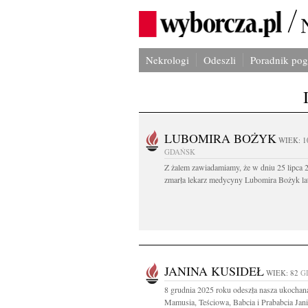
Nekrologi
Odeszli
Poradnik po
LUBOMIRA BOŻYK
WIEK: 1
GDAŃSK
Z żalem zawiadamiamy, że w dniu 25 lipca 2
zmarła lekarz medycyny Lubomira Bożyk lat
JANINA KUSIDEŁ
WIEK: 82
G
8 grudnia 2025 roku odeszła nasza ukochan
Mamusia, Teściowa, Babcia i Prababcia Jani