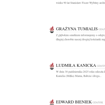
wieku 90 lat Stanisław Fiszer Wybitny archite
GRAŻYNA TUMIALIS
GDA
Z głębokim smutkiem informujemy o odejśc
długiej chorobie naszej drogiej koleżanki mgr
LUDMIŁA KANICKA
GDAŃ
W dniu 30 października 2025 roku odeszła 
Kanicka (Miłka) Mama, Babcia i droga...
EDWARD BIENIEK
GDAŃSK