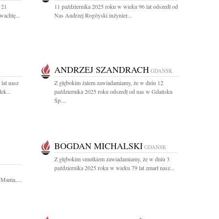
 21
11 października 2025 roku w wieku 96 lat odszedł od
wachtę...
Nas Andrzej Rogóyski inżynier...
ANDRZEJ SZANDRACH
K
GDAŃSK
lat nasz
Z głębokim żalem zawiadamiamy, że w dniu 12
ek...
października 2025 roku odszedł od nas w Gdańsku
Śp....
BOGDAN MICHALSKI
GDAŃSK
Z głębokim smutkiem zawiadamiamy, że w dniu 3
października 2025 roku w wieku 79 lat zmarł nasz...
 Mama,...