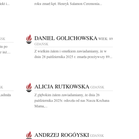
kt i...
roku zmarł kpt. Henryk Salamon Ceremonia...
DANIEL GOLICHOWSKA
ŃSK
WIEK: 89
GDAŃSK
iu po
Z wielkim żalem i smutkiem zawiadamiamy, że w
 inż....
dniu 28 października 2025 r. zmarła przeżywszy 89...
ALICJA RUTKOWSKA
SK
GDAŃSK
Ludmiła
Z głębokim żalem zawiadamiamy, że dnia 26
października 2025r. odeszła od nas Nasza Kochana
Mama,...
ANDRZEJ ROGÓYSKI
GDAŃSK