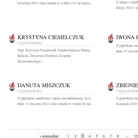
Z żalem i smu
kwietnia 2021 roku zmarła w wieku 101 lat nasza...
lutego 2021r. p
KRYSTYNA CIESIELCZUK
IWONA 
CZĘSTOCHOWA
Z głębokim sm
Mgr. Krystyna Ciesielczuk Najukochańsza Mama,
dniu 15 styczn
Babcia i Teściowa Dyrektor Zespołu
Ekonomicznego...
DANUTA MISZCZUK
ZBIGNI
CZĘSTOCHOWA
CZĘSTOCHO
Z głębokim smutkiem i żalem zawiadamiamy, że w
Z głębokim sm
dniu 13 stycznia 2021 roku zmarła w wieku 82 lat...
listopada 2020
« poprzednie
1
2
3
4
5
6
7
8
...
32