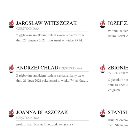
JAROSŁAW WITESZCZAK
JÓZEF 
CZĘSTOCHOWA
W dniu 20 sier
Z głębokim smutkiem i żalem zawiadamiamy, że w
Dr inż. Józef Z
dniu 23 sierpnia 2021 roku zmarł w wieku 75 lat...
ANDRZEJ CHŁĄD
ZBIGNI
CZĘSTOCHOWA
CZĘSTOCHO
Z głębokim smutkiem i żalem zawiadamiamy, że w
Z głębokim sm
dniu 21 lipca 2021 roku zmarł w wieku 74 lat Nasz...
dniu 18 lipca 
Zbigniew...
JOANNA BŁASZCZAK
STANIS
CZĘSTOCHOWA
Dnia 21 czerwc
prof. dr hab. Joanna Błaszczak związana z
med. Stanisław 