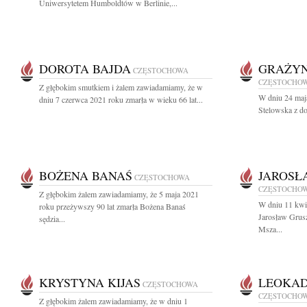
Uniwersytetem Humboldtów w Berlinie,...
DOROTA BAJDA
GRAŻYN
CZĘSTOCHOWA
CZĘSTOCHO
Z głębokim smutkiem i żalem zawiadamiamy, że w
W dniu 24 maj
dniu 7 czerwca 2021 roku zmarła w wieku 66 lat...
Stelowska z d
BOŻENA BANAŚ
JAROSŁ
CZĘSTOCHOWA
CZĘSTOCHO
Z głębokim żalem zawiadamiamy, że 5 maja 2021
W dniu 11 kwie
roku przeżywszy 90 lat zmarła Bożena Banaś
Jarosław Grus
sędzia...
Msza...
KRYSTYNA KIJAS
LEOKAD
CZĘSTOCHOWA
CZĘSTOCHO
Z głębokim żalem zawiadamiamy, że w dniu 1