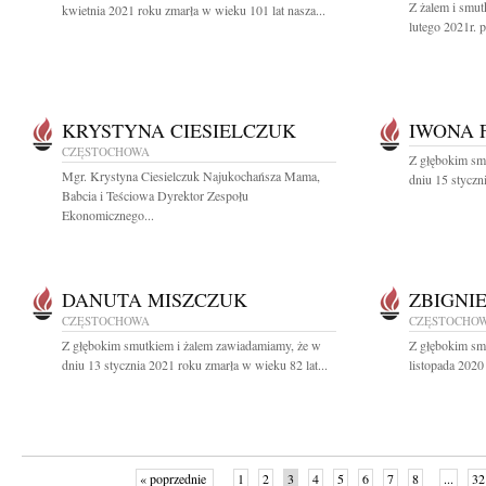
Z żalem i smu
kwietnia 2021 roku zmarła w wieku 101 lat nasza...
lutego 2021r. p
KRYSTYNA CIESIELCZUK
IWONA 
CZĘSTOCHOWA
Z głębokim sm
Mgr. Krystyna Ciesielczuk Najukochańsza Mama,
dniu 15 styczn
Babcia i Teściowa Dyrektor Zespołu
Ekonomicznego...
DANUTA MISZCZUK
ZBIGNI
CZĘSTOCHOWA
CZĘSTOCHO
Z głębokim smutkiem i żalem zawiadamiamy, że w
Z głębokim sm
dniu 13 stycznia 2021 roku zmarła w wieku 82 lat...
listopada 2020
« poprzednie
1
2
3
4
5
6
7
8
...
32