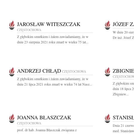
JAROSŁAW WITESZCZAK
JÓZEF 
CZĘSTOCHOWA
W dniu 20 sier
Z głębokim smutkiem i żalem zawiadamiamy, że w
Dr inż. Józef Z
dniu 23 sierpnia 2021 roku zmarł w wieku 75 lat...
ANDRZEJ CHŁĄD
ZBIGNI
CZĘSTOCHOWA
CZĘSTOCHO
Z głębokim smutkiem i żalem zawiadamiamy, że w
Z głębokim sm
dniu 21 lipca 2021 roku zmarł w wieku 74 lat Nasz...
dniu 18 lipca 
Zbigniew...
JOANNA BŁASZCZAK
STANIS
CZĘSTOCHOWA
Dnia 21 czerwc
prof. dr hab. Joanna Błaszczak związana z
med. Stanisław 