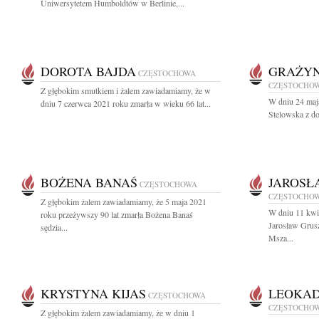
Uniwersytetem Humboldtów w Berlinie,...
DOROTA BAJDA
GRAŻYN
CZĘSTOCHOWA
CZĘSTOCHO
Z głębokim smutkiem i żalem zawiadamiamy, że w
W dniu 24 maj
dniu 7 czerwca 2021 roku zmarła w wieku 66 lat...
Stelowska z d
BOŻENA BANAŚ
JAROSŁ
CZĘSTOCHOWA
CZĘSTOCHO
Z głębokim żalem zawiadamiamy, że 5 maja 2021
W dniu 11 kwie
roku przeżywszy 90 lat zmarła Bożena Banaś
Jarosław Grus
sędzia...
Msza...
KRYSTYNA KIJAS
LEOKAD
CZĘSTOCHOWA
CZĘSTOCHO
Z głębokim żalem zawiadamiamy, że w dniu 1