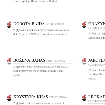
Uniwersytetem Humboldtów w Berlinie,...
DOROTA BAJDA
GRAŻYN
CZĘSTOCHOWA
CZĘSTOCHO
Z głębokim smutkiem i żalem zawiadamiamy, że w
W dniu 24 maj
dniu 7 czerwca 2021 roku zmarła w wieku 66 lat...
Stelowska z d
BOŻENA BANAŚ
JAROSŁ
CZĘSTOCHOWA
CZĘSTOCHO
Z głębokim żalem zawiadamiamy, że 5 maja 2021
W dniu 11 kwie
roku przeżywszy 90 lat zmarła Bożena Banaś
Jarosław Grus
sędzia...
Msza...
KRYSTYNA KIJAS
LEOKAD
CZĘSTOCHOWA
CZĘSTOCHO
Z głębokim żalem zawiadamiamy, że w dniu 1