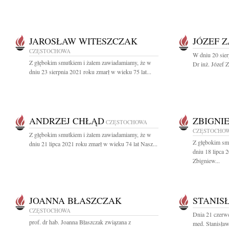
JAROSŁAW WITESZCZAK
JÓZEF 
CZĘSTOCHOWA
W dniu 20 sier
Z głębokim smutkiem i żalem zawiadamiamy, że w
Dr inż. Józef Z
dniu 23 sierpnia 2021 roku zmarł w wieku 75 lat...
ANDRZEJ CHŁĄD
ZBIGNI
CZĘSTOCHOWA
CZĘSTOCHO
Z głębokim smutkiem i żalem zawiadamiamy, że w
Z głębokim sm
dniu 21 lipca 2021 roku zmarł w wieku 74 lat Nasz...
dniu 18 lipca 
Zbigniew...
JOANNA BŁASZCZAK
STANIS
CZĘSTOCHOWA
Dnia 21 czerwc
prof. dr hab. Joanna Błaszczak związana z
med. Stanisław 