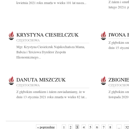
Z żalem i smu
kwietnia 2021 roku zmarła w wieku 101 lat nasza...
lutego 2021r. p
KRYSTYNA CIESIELCZUK
IWONA 
CZĘSTOCHOWA
Z głębokim sm
Mgr. Krystyna Ciesielczuk Najukochańsza Mama,
dniu 15 styczn
Babcia i Teściowa Dyrektor Zespołu
Ekonomicznego...
DANUTA MISZCZUK
ZBIGNI
CZĘSTOCHOWA
CZĘSTOCHO
Z głębokim smutkiem i żalem zawiadamiamy, że w
Z głębokim sm
dniu 13 stycznia 2021 roku zmarła w wieku 82 lat...
listopada 2020
« poprzednie
1
2
3
4
5
6
7
8
...
32