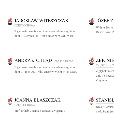
JAROSŁAW WITESZCZAK
JÓZEF 
CZĘSTOCHOWA
W dniu 20 sier
Z głębokim smutkiem i żalem zawiadamiamy, że w
Dr inż. Józef Z
dniu 23 sierpnia 2021 roku zmarł w wieku 75 lat...
ANDRZEJ CHŁĄD
ZBIGNI
CZĘSTOCHOWA
CZĘSTOCHO
Z głębokim smutkiem i żalem zawiadamiamy, że w
Z głębokim sm
dniu 21 lipca 2021 roku zmarł w wieku 74 lat Nasz...
dniu 18 lipca 
Zbigniew...
JOANNA BŁASZCZAK
STANIS
CZĘSTOCHOWA
Dnia 21 czerwc
prof. dr hab. Joanna Błaszczak związana z
med. Stanisław 