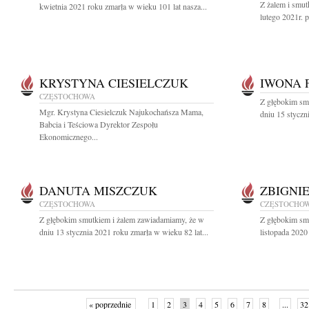
Z żalem i smu
kwietnia 2021 roku zmarła w wieku 101 lat nasza...
lutego 2021r. p
KRYSTYNA CIESIELCZUK
IWONA 
CZĘSTOCHOWA
Z głębokim sm
Mgr. Krystyna Ciesielczuk Najukochańsza Mama,
dniu 15 styczn
Babcia i Teściowa Dyrektor Zespołu
Ekonomicznego...
DANUTA MISZCZUK
ZBIGNI
CZĘSTOCHOWA
CZĘSTOCHO
Z głębokim smutkiem i żalem zawiadamiamy, że w
Z głębokim sm
dniu 13 stycznia 2021 roku zmarła w wieku 82 lat...
listopada 2020
« poprzednie
1
2
3
4
5
6
7
8
...
32