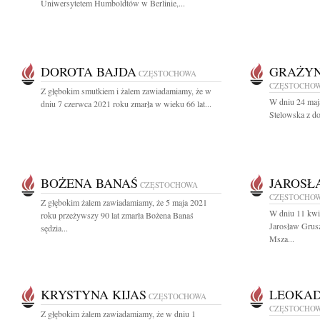
Uniwersytetem Humboldtów w Berlinie,...
DOROTA BAJDA
GRAŻYN
CZĘSTOCHOWA
CZĘSTOCHO
Z głębokim smutkiem i żalem zawiadamiamy, że w
W dniu 24 maj
dniu 7 czerwca 2021 roku zmarła w wieku 66 lat...
Stelowska z d
BOŻENA BANAŚ
JAROSŁ
CZĘSTOCHOWA
CZĘSTOCHO
Z głębokim żalem zawiadamiamy, że 5 maja 2021
W dniu 11 kwie
roku przeżywszy 90 lat zmarła Bożena Banaś
Jarosław Grus
sędzia...
Msza...
KRYSTYNA KIJAS
LEOKAD
CZĘSTOCHOWA
CZĘSTOCHO
Z głębokim żalem zawiadamiamy, że w dniu 1