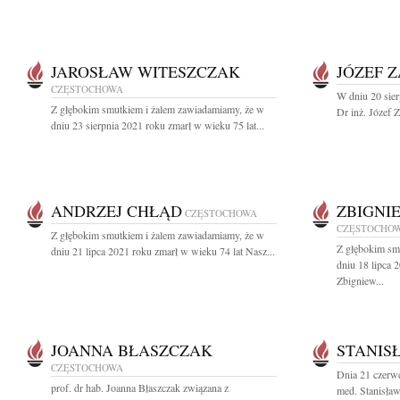
JAROSŁAW WITESZCZAK
JÓZEF 
CZĘSTOCHOWA
W dniu 20 sier
Z głębokim smutkiem i żalem zawiadamiamy, że w
Dr inż. Józef Z
dniu 23 sierpnia 2021 roku zmarł w wieku 75 lat...
ANDRZEJ CHŁĄD
ZBIGNI
CZĘSTOCHOWA
CZĘSTOCHO
Z głębokim smutkiem i żalem zawiadamiamy, że w
Z głębokim sm
dniu 21 lipca 2021 roku zmarł w wieku 74 lat Nasz...
dniu 18 lipca 
Zbigniew...
JOANNA BŁASZCZAK
STANIS
CZĘSTOCHOWA
Dnia 21 czerwc
prof. dr hab. Joanna Błaszczak związana z
med. Stanisław 