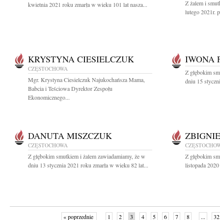
Z żalem i smu
kwietnia 2021 roku zmarła w wieku 101 lat nasza...
lutego 2021r. p
KRYSTYNA CIESIELCZUK
IWONA 
CZĘSTOCHOWA
Z głębokim sm
Mgr. Krystyna Ciesielczuk Najukochańsza Mama,
dniu 15 styczn
Babcia i Teściowa Dyrektor Zespołu
Ekonomicznego...
DANUTA MISZCZUK
ZBIGNI
CZĘSTOCHOWA
CZĘSTOCHO
Z głębokim smutkiem i żalem zawiadamiamy, że w
Z głębokim sm
dniu 13 stycznia 2021 roku zmarła w wieku 82 lat...
listopada 2020
« poprzednie
1
2
3
4
5
6
7
8
...
32