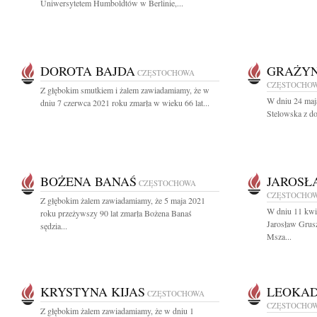
Uniwersytetem Humboldtów w Berlinie,...
DOROTA BAJDA
GRAŻYN
CZĘSTOCHOWA
CZĘSTOCHO
Z głębokim smutkiem i żalem zawiadamiamy, że w
W dniu 24 maj
dniu 7 czerwca 2021 roku zmarła w wieku 66 lat...
Stelowska z d
BOŻENA BANAŚ
JAROSŁ
CZĘSTOCHOWA
CZĘSTOCHO
Z głębokim żalem zawiadamiamy, że 5 maja 2021
W dniu 11 kwie
roku przeżywszy 90 lat zmarła Bożena Banaś
Jarosław Grus
sędzia...
Msza...
KRYSTYNA KIJAS
LEOKAD
CZĘSTOCHOWA
CZĘSTOCHO
Z głębokim żalem zawiadamiamy, że w dniu 1