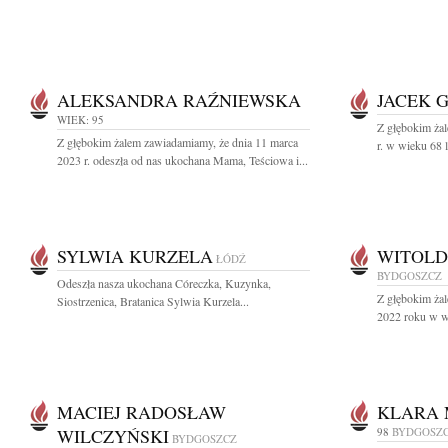
ALEKSANDRA RAŹNIEWSKA
JACEK 
WIEK: 95
Z głębokim ża
Z głębokim żalem zawiadamiamy, że dnia 11 marca
r. w wieku 68 l
2023 r. odeszła od nas ukochana Mama, Teściowa i...
SYLWIA KURZELA
WITOLD
ŁÓDŹ
BYDGOSZCZ
Odeszła nasza ukochana Córeczka, Kuzynka,
Z głębokim żal
Siostrzenica, Bratanica Sylwia Kurzela...
2022 roku w wi
MACIEJ RADOSŁAW
KLARA 
WILCZYŃSKI
98
BYDGOSZ
BYDGOSZCZ