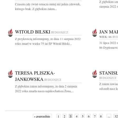
Z głębokim sm
Czasem cały świat oznacza mniej niż jeden człowiek,
sierpnia 2022 
którego brak. Z głębokim żalem...
WITOLD BILSKI
JAN MA
BYDGOSZCZ
WIEK: 86
BY
Z przykrością informujemy, że dnia 11 sierpnia 2022
31 lipca 2022 
roku zmarł w wieku 75 lat ŚP Witold Bilski...
86 Dyplomowan
TERESA PLISZKA-
STANIS
JANKOWSKA
BYDGOSZCZ
BYDGOSZCZ
Z żalem zawia
Z głębokim żalem informujemy, że dnia 2 sierpnia
odszedł nasz k
2022 roku zmarła nasza najukochańsza Żona,...
« poprzednie
1
2
3
4
5
6
7
8
...
32