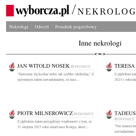
Nekrologi
Odeszli
Poradnik pogrzebowy
Inne nekrologi
JAN WITOLD NOSEK
TERESA
BYDGOSZCZ
"Śpieszmy się kochać ludzi, tak szybko odchodzą." Z
Z głębokim ża
ogromnym żalem zawiadamiamy, że nasz...
2023 r. odeszł
PIOTR MILNEROWICZ
TADEUS
BYDGOSZCZ
BYDGOSZCZ
Z głębokim żalem przyjęliśmy wiadomość o tym, że
"Nie umiera te
31 sierpnia 2023 roku zmarł nasz Kolega, aktor,...
zawiadamiam, 