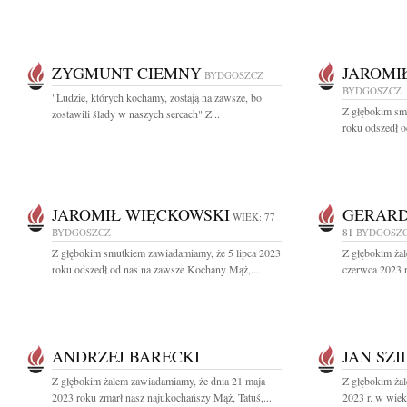
ZYGMUNT CIEMNY
JAROMI
BYDGOSZCZ
BYDGOSZCZ
"Ludzie, których kochamy, zostają na zawsze, bo
Z głębokim sm
zostawili ślady w naszych sercach" Z...
roku odszedł o
JAROMIŁ WIĘCKOWSKI
GERARD
WIEK: 77
BYDGOSZCZ
81
BYDGOSZ
Z głębokim smutkiem zawiadamiamy, że 5 lipca 2023
Z głębokim ża
roku odszedł od nas na zawsze Kochany Mąż,...
czerwca 2023 
ANDRZEJ BARECKI
JAN SZI
Z głębokim żalem zawiadamiamy, że dnia 21 maja
Z głębokim ża
2023 roku zmarł nasz najukochańszy Mąż, Tatuś,...
2023 r. w wieku