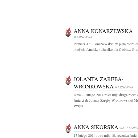
ANNA KONARZEWSKA
WARSZAWA
Pamięci Ani Konarzewskiej w piątą rocznicę
odejścia Anulek, światełko dla Ciebie... Gra
JOLANTA ZARĘBA-
WRONKOWSKA
WARSZAWA
Dnia 22 lutego 2014 roku mija druga roczni
śmierci dr Jolanty Zaręby-Wronkowskiej M
święta...
ANNA SIKORSKA
WARSZAWA
17 lutego 2014 roku mija 10. rocznica śmie