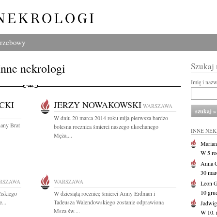
grzebowy
Inne nekrologi
Szukaj
Imię i naz
CKI
JERZY NOWAKOWSKI
WARSZAWA
W dniu 20 marca 2014 roku mija pierwsza bardzo
hany Brat
bolesna rocznica śmierci naszego ukochanego
INNE NE
Męża,...
Marian
W 5 r
Anna 
30 marc
RSZAWA
WARSZAWA
Leon 
10 gru
ńskiego
W dziesiątą rocznicę śmierci Anny Erdman i
...
Tadeusza Walendowskiego zostanie odprawiona
Jadwig
Msza św....
W 10. 