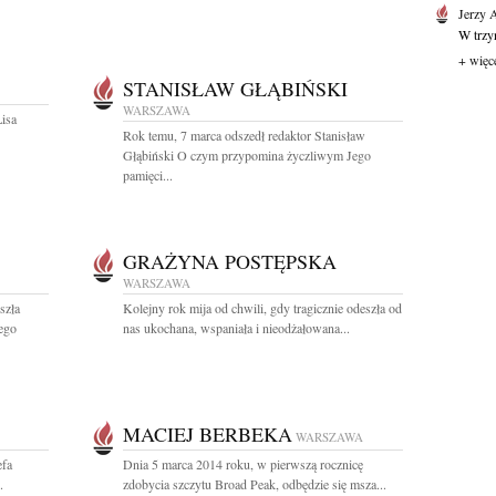
Jerzy 
W trzyn
+ więc
STANISŁAW GŁĄBIŃSKI
WARSZAWA
Lisa
Rok temu, 7 marca odszedł redaktor Stanisław
Głąbiński O czym przypomina życzliwym Jego
pamięci...
GRAŻYNA POSTĘPSKA
WARSZAWA
szła
Kolejny rok mija od chwili, gdy tragicznie odeszła od
ego
nas ukochana, wspaniała i nieodżałowana...
MACIEJ BERBEKA
WARSZAWA
efa
Dnia 5 marca 2014 roku, w pierwszą rocznicę
.
zdobycia szczytu Broad Peak, odbędzie się msza...