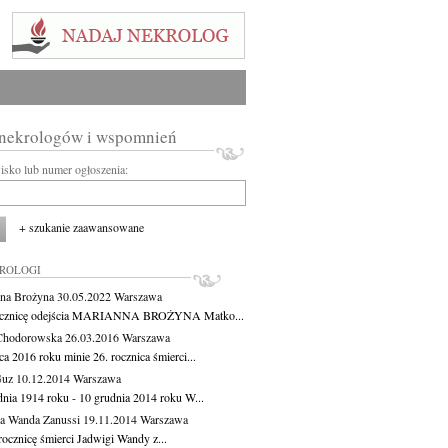
 nekrologów i wspomnień
wisko lub numer ogłoszenia:
+ szukanie zaawansowane
KROLOGI
na Brożyna
30.05.2022
Warszawa
ocznicę odejścia MARIANNA BROŻYNA Matko...
Chodorowska
26.03.2016
Warszawa
a 2016 roku minie 26. rocznica śmierci...
Guz
10.12.2014
Warszawa
dnia 1914 roku - 10 grudnia 2014 roku W...
a Wanda Zanussi
19.11.2014
Warszawa
rocznicę śmierci Jadwigi Wandy z...