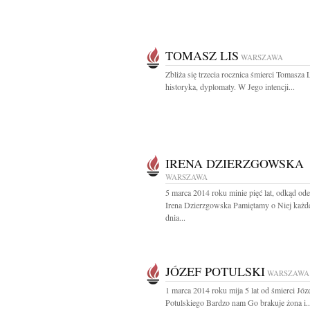
TOMASZ LIS
WARSZAWA
Zbliża się trzecia rocznica śmierci Tomasza 
historyka, dyplomaty. W Jego intencji...
IRENA DZIERZGOWSKA
WARSZAWA
5 marca 2014 roku minie pięć lat, odkąd ode
Irena Dzierzgowska Pamiętamy o Niej każd
dnia...
JÓZEF POTULSKI
WARSZAWA
1 marca 2014 roku mija 5 lat od śmierci Józ
Potulskiego Bardzo nam Go brakuje żona i..