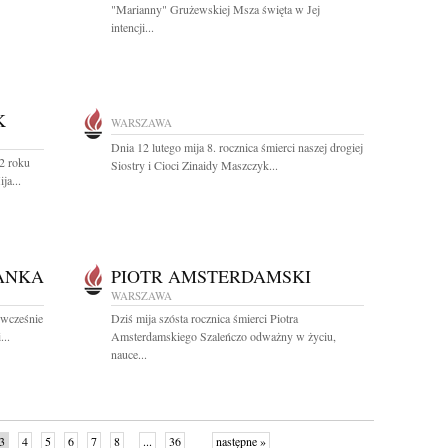
"Marianny" Grużewskiej Msza święta w Jej
intencji...
K
WARSZAWA
Dnia 12 lutego mija 8. rocznica śmierci naszej drogiej
12 roku
Siostry i Cioci Zinaidy Maszczyk...
ja...
ANKA
PIOTR AMSTERDAMSKI
WARSZAWA
dwcześnie
Dziś mija szósta rocznica śmierci Piotra
..
Amsterdamskiego Szaleńczo odważny w życiu,
nauce...
3
4
5
6
7
8
...
36
następne »