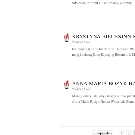
Sikorskiej z domu Huss Prosimy o chwilę...
KRYSTYNA BIELENINNI
WARSZAWA
Pan powołał do siebie w dniu 16 lutego 20
moją kochaną Żonę Krystynę Bieleninnik Mi
ANNA MARIA BOŻYK-H
WARSZAWA
Minęły cztery lata, gdy odeszła od nas prze
Anna Maria Bożyk-Hanka Wspaniała Żona i.
« poprzednie
1
2