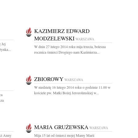
KAZIMIERZ EDWARD
MODZELEWSKI
WARSZAWA
 Jej
W dniu 27 lutego 2014 roku mija trzecia, bolesna
żynka...
rocznica śmierci Drogiego nam Kazimierza...
ZBIOROWY
WARSZAWA
W niedzielę 16 lutego 2014 roku o godzinie 11.00 w
kościele pw. Matki Bożej Jerozolimskiej w...
ca
sza
MARIA GRUŻEWSKA
WARSZAWA
rci Anny
Mija 15 lat od śmierci mojej Mamy Marii