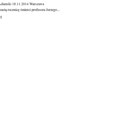
Adamski
18.11.2014
Warszawa
astą rocznicę śmierci profesora Jerzego...
ej