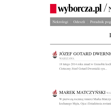
Nekrologi
Odeszli
Poradnik po
JÓZEF GOTARD DWERNI
WARSZAWA
18 lutego 2014 roku zmarł w Grenoble koc
Cioteczny Józef Gotard Dwernicki syn...
MAREK MATCZYŃSKI
WA
W pierwszą rocznicę śmierci Marka Matczy
kochanego Męża, Ojca i Dziadziusia zostanie