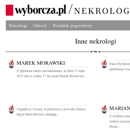
Nekrologi
Odeszli
Poradnik pogrzebowy
Inne nekrologi
MAREK MORAWSKI
Panu Dyrektor
głębokiego wsp
Z głębokim żalem zawiadamiamy, że dnia 17 maja
2023 rku w wieku 37 lat zmarł Marek Morawski...
MARIAN
Najgłębsze wyrazy współczucia z powodu śmierci
Męża Marii Brzózce składają...
Z wielkim smu
śmierci naszeg
Mazij...