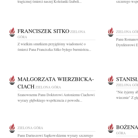
tragicznej śmierci naszej Koleżanki Izabeli...
szczerego współ
FRANCISZEK SITKO
ZIELONA
ZIELONA GÓ
GÓRA
Panu Romanow
Z wielkim smutkiem przyjęliśmy wiadomość o
Dyrektorowi D
śmierci Pana Franciszka Sitko byłego burmistrza...
MAŁGORZATA WIERZBICKA-
STANIS
CIACH
ZIELONA GÓ
ZIELONA GÓRA
"Nie żyjemy ab
Szanownemu Panu Doktorowi Antoniemu Ciachowi
wiecznie" Z gł
wyrazy głębokiego współczucia z powodu...
BOŻENA
ZIELONA GÓRA
GÓRA
Panu Dariuszowi Sapkowskiemu wyrazy szczerego