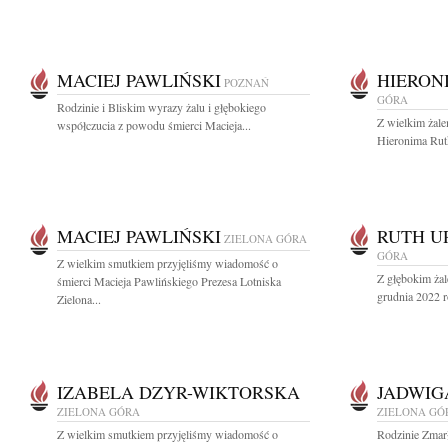
MACIEJ PAWLIŃSKI
HIERON
POZNAŃ
GÓRA
Rodzinie i Bliskim wyrazy żalu i głębokiego
Z wielkim żal
współczucia z powodu śmierci Macieja...
Hieronima Rut
MACIEJ PAWLIŃSKI
RUTH U
ZIELONA GÓRA
GÓRA
Z wielkim smutkiem przyjęliśmy wiadomość o
Z głębokim ża
śmierci Macieja Pawlińskiego Prezesa Lotniska
grudnia 2022 r
Zielona...
IZABELA DZYR-WIKTORSKA
JADWIG
ZIELONA GÓRA
ZIELONA GÓ
Z wielkim smutkiem przyjęliśmy wiadomość o
Rodzinie Zmar