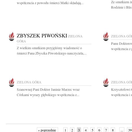
Ze smutkiem ż
współczucia z powodu śmierci Matki składają...
Rodzinie i Bli
ZBYSZEK PIWOŃSKI
ZIELONA
ZIELONA GÓ
GÓRA
Panu Doktoro
Z wielkim smutkiem przyjęliśmy wiadomość o
współczucia z 
śmierci Pana Zbyszka Piwońskiego nauczyciela,...
ZIELONA GÓRA
ZIELONA GÓ
Szanownej Pani Doktor Janinie Marzec wraz
Krzysztofowi 
Córkami wyrazy głębokiego współczucia z...
współczucia i 
« poprzednie
1
2
3
4
5
6
7
8
...
39