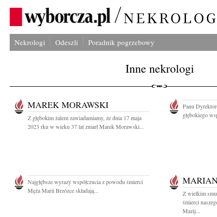
Nekrologi
Odeszli
Poradnik pogrzebowy
Inne nekrologi
MAREK MORAWSKI
Panu Dyrektor
głębokiego wsp
Z głębokim żalem zawiadamiamy, że dnia 17 maja
2023 rku w wieku 37 lat zmarł Marek Morawski...
MARIAN
Najgłębsze wyrazy współczucia z powodu śmierci
Męża Marii Brzózce składają...
Z wielkim smu
śmierci naszeg
Mazij...