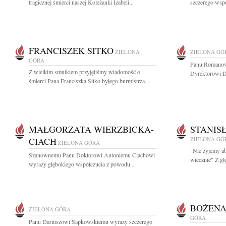
tragicznej śmierci naszej Koleżanki Izabeli...
szczerego współ
FRANCISZEK SITKO
ZIELONA
ZIELONA GÓ
GÓRA
Panu Romanow
Z wielkim smutkiem przyjęliśmy wiadomość o
Dyrektorowi D
śmierci Pana Franciszka Sitko byłego burmistrza...
MAŁGORZATA WIERZBICKA-
STANIS
CIACH
ZIELONA GÓ
ZIELONA GÓRA
"Nie żyjemy ab
Szanownemu Panu Doktorowi Antoniemu Ciachowi
wiecznie" Z gł
wyrazy głębokiego współczucia z powodu...
BOŻENA
ZIELONA GÓRA
GÓRA
Panu Dariuszowi Sapkowskiemu wyrazy szczerego