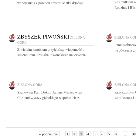
Ze smutkiem ż
współczucia z powodu śmierci Matki składają...
Rodzinie i Bli
ZBYSZEK PIWOŃSKI
ZIELONA
ZIELONA GÓ
GÓRA
Panu Doktoro
Z wielkim smutkiem przyjęliśmy wiadomość o
współczucia z 
śmierci Pana Zbyszka Piwońskiego nauczyciela,...
ZIELONA GÓRA
ZIELONA GÓ
Szanownej Pani Doktor Janinie Marzec wraz
Krzysztofowi 
Córkami wyrazy głębokiego współczucia z...
współczucia i 
« poprzednie
1
2
3
4
5
6
7
8
...
39