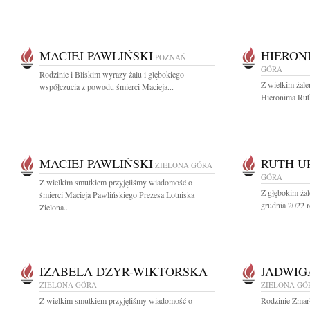
MACIEJ PAWLIŃSKI
HIERON
POZNAŃ
GÓRA
Rodzinie i Bliskim wyrazy żalu i głębokiego
Z wielkim żal
współczucia z powodu śmierci Macieja...
Hieronima Rut
MACIEJ PAWLIŃSKI
RUTH U
ZIELONA GÓRA
GÓRA
Z wielkim smutkiem przyjęliśmy wiadomość o
Z głębokim ża
śmierci Macieja Pawlińskiego Prezesa Lotniska
grudnia 2022 r
Zielona...
IZABELA DZYR-WIKTORSKA
JADWIG
ZIELONA GÓRA
ZIELONA GÓ
Z wielkim smutkiem przyjęliśmy wiadomość o
Rodzinie Zmar