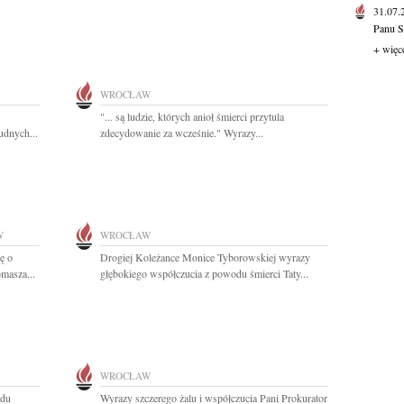
31.07
Panu S
+ więc
WROCŁAW
"... są ludzie, których anioł śmierci przytula
udnych...
zdecydowanie za wcześnie." Wyrazy...
W
WROCŁAW
ę o
Drogiej Koleżance Monice Tyborowskiej wyrazy
omasza...
głębokiego współczucia z powodu śmierci Taty...
WROCŁAW
ądu
Wyrazy szczerego żalu i współczucia Pani Prokurator