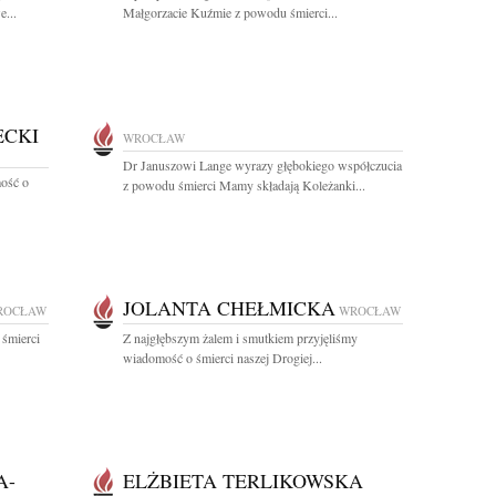
...
Małgorzacie Kuźmie z powodu śmierci...
ECKI
WROCŁAW
Dr Januszowi Lange wyrazy głębokiego współczucia
ość o
z powodu śmierci Mamy składają Koleżanki...
JOLANTA CHEŁMICKA
ROCŁAW
WROCŁAW
 śmierci
Z najgłębszym żalem i smutkiem przyjęliśmy
wiadomość o śmierci naszej Drogiej...
A-
ELŻBIETA TERLIKOWSKA