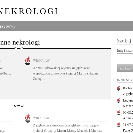
grzebowy
Inne nekrologi
Szukaj
Imię i naz
W
WROCŁAW
owi
Annie Ciskowskiej wyrazy najgłębszego
róbel...
współczucia z powodu śmierci Mamy składają
Zarząd...
INNE NE
Barbar
Z głęb
Lucyna
Naszem
06.08
WROCŁAW
Annie 
31.07
Z głębokim smutkiem przyjęliśmy informację o
Panu S
ty...
śmierci Grażyny Mazur Mamy Macieja i Marka...