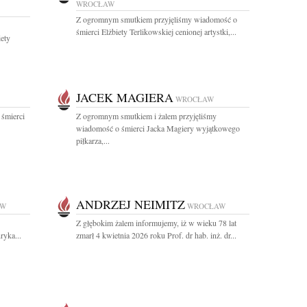
WROCŁAW
Z ogromnym smutkiem przyjęliśmy wiadomość o
śmierci Elżbiety Terlikowskiej cenionej artystki,...
iety
JACEK MAGIERA
WROCŁAW
 śmierci
Z ogromnym smutkiem i żalem przyjęliśmy
wiadomość o śmierci Jacka Magiery wyjątkowego
piłkarza,...
ANDRZEJ NEIMITZ
AW
WROCŁAW
Z głębokim żalem informujemy, iż w wieku 78 lat
ryka...
zmarł 4 kwietnia 2026 roku Prof. dr hab. inż. dr...