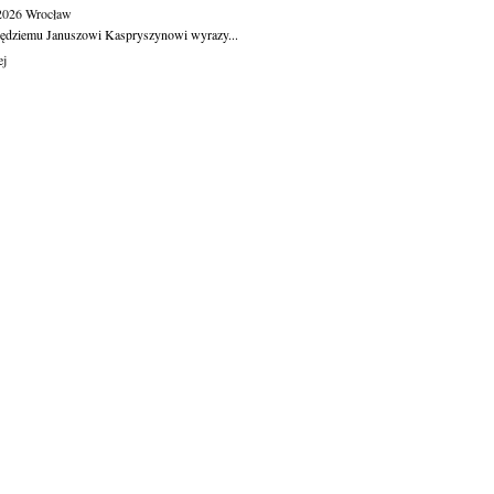
.2026
Wrocław
ędziemu Januszowi Kaspryszynowi wyrazy...
ej