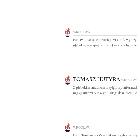
WROCŁAW
Państwu Renacie i Maciejowi Utnik wyrazy
głębokiego współczucia i słowa otuchy w tr
TOMASZ HUTYRA
WROCŁA
Z głębokim smutkiem przyjęliśmy informacj
nagłej śmierci Naszego Kolegi dr n. med. T
WROCŁAW
Panu Tomaszowi Zawiślakowi Sędziemu S