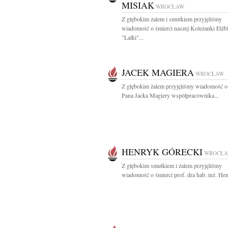
MISIAK
WROCŁAW
Z głębokim żalem i smutkiem przyjęliśmy
wiadomość o śmierci naszej Koleżanki Elżb
"Lalki"...
JACEK MAGIERA
WROCŁAW
Z głębokim żalem przyjęliśmy wiadomość o
Pana Jacka Magiery współpracownika...
HENRYK GÓRECKI
WROCŁ
Z głębokim smutkiem i żalem przyjęliśmy
wiadomość o śmierci prof. dra hab. inż. Hen