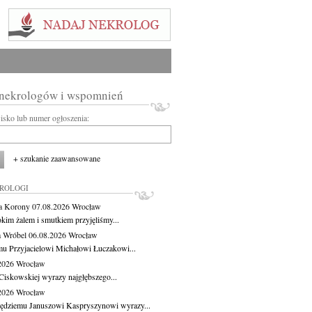
 nekrologów i wspomnień
wisko lub numer ogłoszenia:
+ szukanie zaawansowane
KROLOGI
a Korony
07.08.2026
Wrocław
okim żalem i smutkiem przyjęliśmy...
 Wróbel
06.08.2026
Wrocław
u Przyjacielowi Michałowi Łuczakowi...
.2026
Wrocław
Ciskowskiej wyrazy najgłębszego...
.2026
Wrocław
ędziemu Januszowi Kaspryszynowi wyrazy...