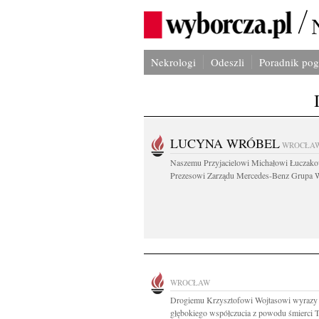
Nekrologi
Odeszli
Poradnik po
LUCYNA WRÓBEL
WROCŁA
Naszemu Przyjacielowi Michałowi Łuczak
Prezesowi Zarządu Mercedes-Benz Grupa W
WROCŁAW
Drogiemu Krzysztofowi Wojtasowi wyrazy
głębokiego współczucia z powodu śmierci Ta