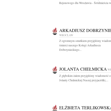
Rejonowego dla Wrocławia - Śródmieścia we
ARKADIUSZ DOBRZYNI
WROCŁAW
Z ogromnym smutkiem przyjęliśmy wiadom
śmierci naszego Kolegi Arkadiusza
Dobrzynieckiego...
JOLANTA CHEŁMICKA
W
Z głębokim żalem przyjęliśmy wiadomość o
Jolanty Chełmickiej Naszej przyjaciółki,...
ELŻBIETA TERLIKOWSK