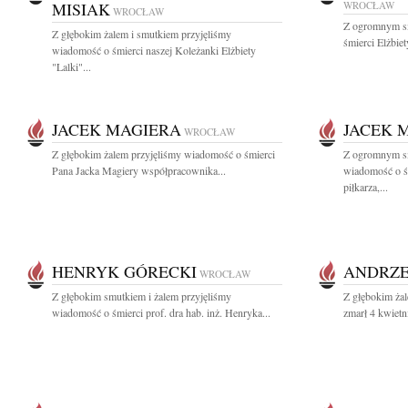
MISIAK
WROCŁAW
WROCŁAW
Z ogromnym s
Z głębokim żalem i smutkiem przyjęliśmy
śmierci Elżbiet
wiadomość o śmierci naszej Koleżanki Elżbiety
"Lalki"...
JACEK MAGIERA
JACEK 
WROCŁAW
Z głębokim żalem przyjęliśmy wiadomość o śmierci
Z ogromnym sm
Pana Jacka Magiery współpracownika...
wiadomość o ś
piłkarza,...
HENRYK GÓRECKI
ANDRZE
WROCŁAW
Z głębokim smutkiem i żalem przyjęliśmy
Z głębokim żal
wiadomość o śmierci prof. dra hab. inż. Henryka...
zmarł 4 kwietni