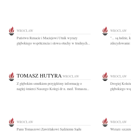
WROCŁAW
WROCŁAW
Państwu Renacie i Maciejowi Utnik wyrazy
"... są ludzie, 
głębokiego współczucia i słowa otuchy w trudnych...
zdecydowanie z
TOMASZ HUTYRA
WROCŁAW
WROCŁAW
Z głębokim smutkiem przyjęliśmy informację o
Drogiej Koleż
nagłej śmierci Naszego Kolegi dr n. med. Tomasza...
głębokiego wsp
WROCŁAW
WROCŁAW
Panu Tomaszowi Zawiślakowi Sędziemu Sądu
Wyrazy szczere