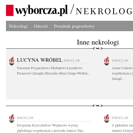
Nekrologi
Odeszli
Poradnik pogrzebowy
Inne nekrologi
LUCYNA WRÓBEL
WROCŁAW
WROCŁAW
Naszemu Przyjacielowi Michałowi Łuczakowi
Annie Ciskows
Prezesowi Zarządu Mercedes-Benz Grupa Wróbel...
współczucia z
Zarząd...
WROCŁAW
WROCŁAW
Drogiemu Krzysztofowi Wojtasowi wyrazy
Z głębokim smu
głębokiego współczucia z powodu śmierci Taty...
śmierci Graży