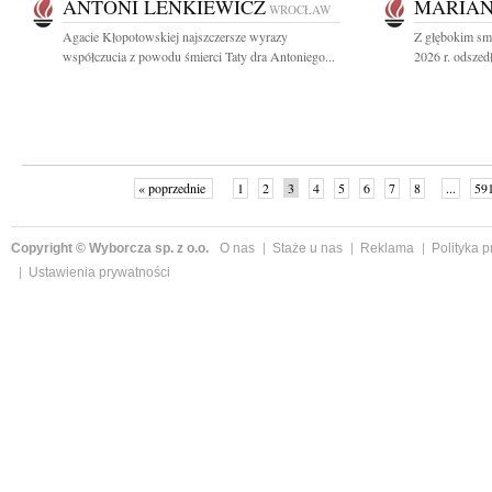
ANTONI LENKIEWICZ
MARIAN
WROCŁAW
Agacie Kłopotowskiej najszczersze wyrazy
Z głębokim sm
współczucia z powodu śmierci Taty dra Antoniego...
2026 r. odszedł
« poprzednie
1
2
3
4
5
6
7
8
...
59
Copyright © Wyborcza sp. z o.o.
O nas
Staże u nas
Reklama
Polityka 
Ustawienia prywatności