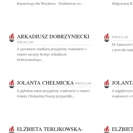
Rejonowego dla Wrocławia - Śródmieścia we...
Małgorzacie K
ARKADIUSZ DOBRZYNIECKI
WROCŁAW
WROCŁAW
Dr Januszowi 
Z ogromnym smutkiem przyjęliśmy wiadomość o
z powodu śmie
śmierci naszego Kolegi Arkadiusza
Dobrzynieckiego...
JOLANTA CHEŁMICKA
JOLANT
WROCŁAW
Z głębokim żalem przyjęliśmy wiadomość o śmierci
Z najgłębszym 
Jolanty Chełmickiej Naszej przyjaciółki,...
wiadomość o śm
ELŻBIETA TERLIKOWSKA-
ELŻBIE