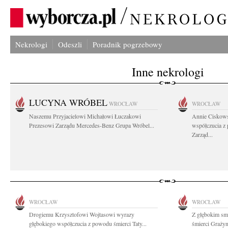
Nekrologi
Odeszli
Poradnik pogrzebowy
Inne nekrologi
LUCYNA WRÓBEL
WROCŁAW
WROCŁAW
Naszemu Przyjacielowi Michałowi Łuczakowi
Annie Ciskows
Prezesowi Zarządu Mercedes-Benz Grupa Wróbel...
współczucia z
Zarząd...
WROCŁAW
WROCŁAW
Drogiemu Krzysztofowi Wojtasowi wyrazy
Z głębokim smu
głębokiego współczucia z powodu śmierci Taty...
śmierci Graży