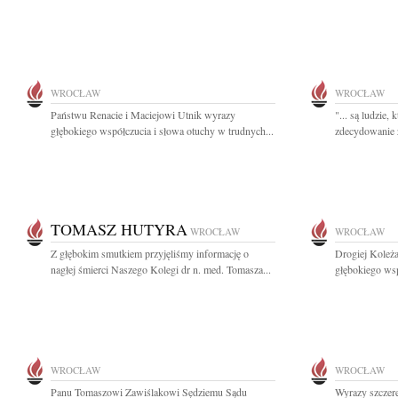
WROCŁAW
WROCŁAW
Państwu Renacie i Maciejowi Utnik wyrazy
"... są ludzie, 
głębokiego współczucia i słowa otuchy w trudnych...
zdecydowanie z
TOMASZ HUTYRA
WROCŁAW
WROCŁAW
Z głębokim smutkiem przyjęliśmy informację o
Drogiej Koleż
nagłej śmierci Naszego Kolegi dr n. med. Tomasza...
głębokiego wsp
WROCŁAW
WROCŁAW
Panu Tomaszowi Zawiślakowi Sędziemu Sądu
Wyrazy szczere