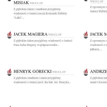
MISIAK
WROCŁAW
WROCŁAW
Z ogromnym s
Z głębokim żalem i smutkiem przyjęliśmy
śmierci Elżbiet
wiadomość o śmierci naszej Koleżanki Elżbiety
"Lalki"...
JACEK MAGIERA
JACEK 
WROCŁAW
Z głębokim żalem przyjęliśmy wiadomość o śmierci
Z ogromnym sm
Pana Jacka Magiery współpracownika...
wiadomość o ś
piłkarza,...
HENRYK GÓRECKI
ANDRZE
WROCŁAW
Z głębokim smutkiem i żalem przyjęliśmy
Z głębokim żal
wiadomość o śmierci prof. dra hab. inż. Henryka...
zmarł 4 kwietni