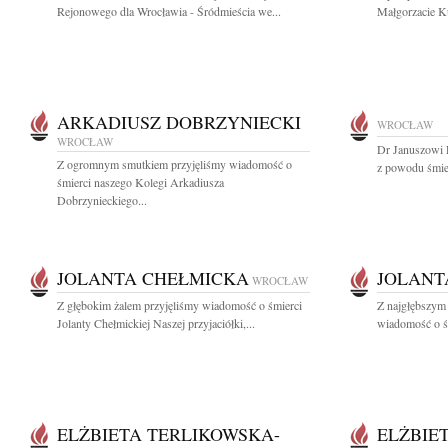
Rejonowego dla Wrocławia - Śródmieścia we...
Małgorzacie K
ARKADIUSZ DOBRZYNIECKI
WROCŁAW
WROCŁAW
Dr Januszowi 
Z ogromnym smutkiem przyjęliśmy wiadomość o
z powodu śmie
śmierci naszego Kolegi Arkadiusza
Dobrzynieckiego...
JOLANTA CHEŁMICKA
JOLANT
WROCŁAW
Z głębokim żalem przyjęliśmy wiadomość o śmierci
Z najgłębszym 
Jolanty Chełmickiej Naszej przyjaciółki,...
wiadomość o śm
ELŻBIETA TERLIKOWSKA-
ELŻBIE