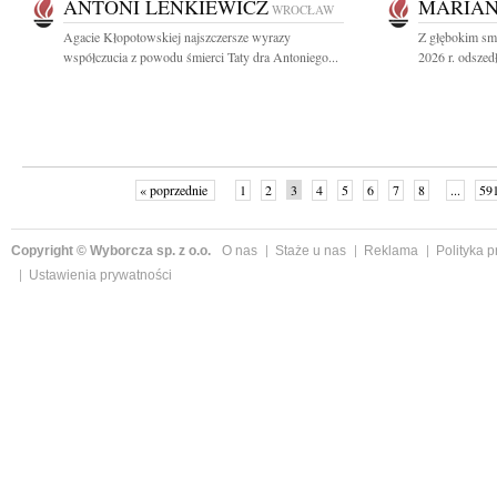
ANTONI LENKIEWICZ
MARIAN
WROCŁAW
Agacie Kłopotowskiej najszczersze wyrazy
Z głębokim sm
współczucia z powodu śmierci Taty dra Antoniego...
2026 r. odszedł
« poprzednie
1
2
3
4
5
6
7
8
...
59
Copyright © Wyborcza sp. z o.o.
O nas
Staże u nas
Reklama
Polityka 
Ustawienia prywatności