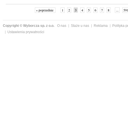
« poprzednie
1
2
3
4
5
6
7
8
...
59
Copyright © Wyborcza sp. z o.o.
O nas
Staże u nas
Reklama
Polityka 
Ustawienia prywatności