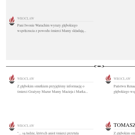
WROCŁAW
Pani Iwonie Warachim wyrazy głębokiego
współczucia z powodu śmierci Mamy składają...
WROCŁAW
WROCŁAW
Z głębokim smutkiem przyjęliśmy informację o
Państwu Renac
śmierci Grażyny Mazur Mamy Macieja i Marka...
głębokiego wsp
TOMAS
WROCŁAW
"... są ludzie, których anioł śmierci przytula
Z głębokim smu