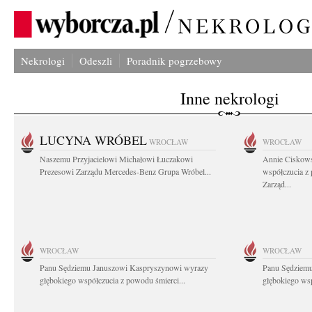
Nekrologi
Odeszli
Poradnik pogrzebowy
Inne nekrologi
LUCYNA WRÓBEL
WROCŁAW
WROCŁAW
Naszemu Przyjacielowi Michałowi Łuczakowi
Annie Ciskows
Prezesowi Zarządu Mercedes-Benz Grupa Wróbel...
współczucia z
Zarząd...
WROCŁAW
WROCŁAW
Panu Sędziemu Januszowi Kaspryszynowi wyrazy
Panu Sędziem
głębokiego współczucia z powodu śmierci...
głębokiego wsp