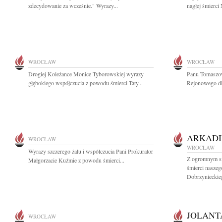
zdecydowanie za wcześnie." Wyrazy...
nagłej śmierci
WROCŁAW
WROCŁAW
Drogiej Koleżance Monice Tyborowskiej wyrazy
Panu Tomaszo
głębokiego współczucia z powodu śmierci Taty...
Rejonowego dl
ARKADI
WROCŁAW
WROCŁAW
Wyrazy szczerego żalu i współczucia Pani Prokurator
Z ogromnym s
Małgorzacie Kuźmie z powodu śmierci...
śmierci naszeg
Dobrzynieckieg
JOLANT
WROCŁAW