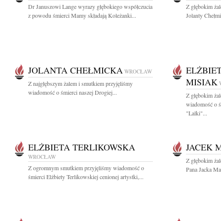
Dr Januszowi Lange wyrazy głębokiego współczucia
Z głębokim ża
z powodu śmierci Mamy składają Koleżanki...
Jolanty Chełmic
JOLANTA CHEŁMICKA
ELŻBIE
WROCŁAW
MISIAK
Z najgłębszym żalem i smutkiem przyjęliśmy
wiadomość o śmierci naszej Drogiej...
Z głębokim żal
wiadomość o śm
"Lalki"...
ELŻBIETA TERLIKOWSKA
JACEK 
WROCŁAW
Z głębokim ża
Z ogromnym smutkiem przyjęliśmy wiadomość o
Pana Jacka Ma
śmierci Elżbiety Terlikowskiej cenionej artystki,...