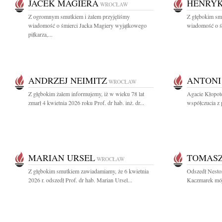
JACEK MAGIERA
HENRYK
WROCŁAW
Z ogromnym smutkiem i żalem przyjęliśmy
Z głębokim smu
wiadomość o śmierci Jacka Magiery wyjątkowego
wiadomość o śm
piłkarza,...
ANDRZEJ NEIMITZ
ANTONI
WROCŁAW
Z głębokim żalem informujemy, iż w wieku 78 lat
Agacie Kłopot
zmarł 4 kwietnia 2026 roku Prof. dr hab. inż. dr...
współczucia z 
MARIAN URSEL
TOMAS
WROCŁAW
Z głębokim smutkiem zawiadamiamy, że 6 kwietnia
Odszedł Nestor
2026 r. odszedł Prof. dr hab. Marian Ursel...
Kaczmarek mój 