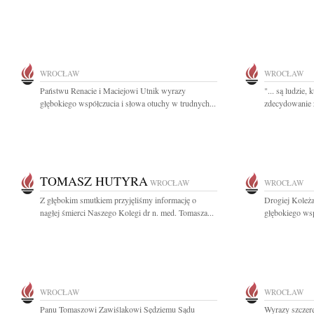
WROCŁAW
WROCŁAW
Państwu Renacie i Maciejowi Utnik wyrazy
"... są ludzie, 
głębokiego współczucia i słowa otuchy w trudnych...
zdecydowanie z
TOMASZ HUTYRA
WROCŁAW
WROCŁAW
Z głębokim smutkiem przyjęliśmy informację o
Drogiej Koleż
nagłej śmierci Naszego Kolegi dr n. med. Tomasza...
głębokiego wsp
WROCŁAW
WROCŁAW
Panu Tomaszowi Zawiślakowi Sędziemu Sądu
Wyrazy szczere