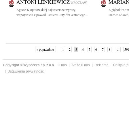
ANTONI LENKIEWICZ
MARIAN
WROCŁAW
Agacie Kłopotowskiej najszczersze wyrazy
Z głębokim sm
współczucia z powodu śmierci Taty dra Antoniego...
2026 r. odszedł
« poprzednie
1
2
3
4
5
6
7
8
...
59
Copyright © Wyborcza sp. z o.o.
O nas
Staże u nas
Reklama
Polityka 
Ustawienia prywatności