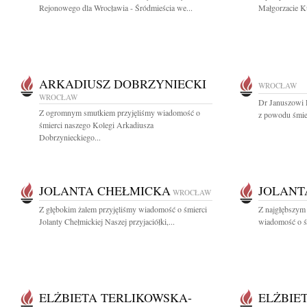
Rejonowego dla Wrocławia - Śródmieścia we...
Małgorzacie K
ARKADIUSZ DOBRZYNIECKI
WROCŁAW
WROCŁAW
Dr Januszowi 
Z ogromnym smutkiem przyjęliśmy wiadomość o
z powodu śmie
śmierci naszego Kolegi Arkadiusza
Dobrzynieckiego...
JOLANTA CHEŁMICKA
JOLANT
WROCŁAW
Z głębokim żalem przyjęliśmy wiadomość o śmierci
Z najgłębszym 
Jolanty Chełmickiej Naszej przyjaciółki,...
wiadomość o śm
ELŻBIETA TERLIKOWSKA-
ELŻBIE