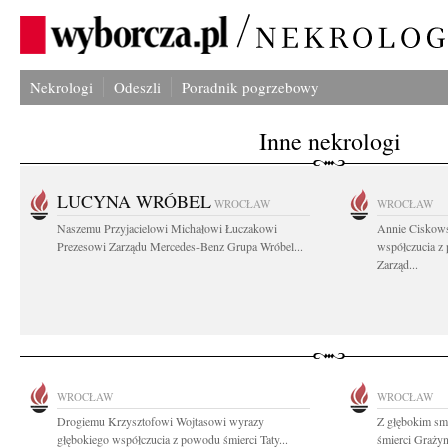
Nekrologi
Odeszli
Poradnik pogrzebowy
Inne nekrologi
LUCYNA WRÓBEL
WROCŁAW
WROCŁAW
Naszemu Przyjacielowi Michałowi Łuczakowi
Annie Ciskows
Prezesowi Zarządu Mercedes-Benz Grupa Wróbel...
współczucia z
Zarząd...
WROCŁAW
WROCŁAW
Drogiemu Krzysztofowi Wojtasowi wyrazy
Z głębokim smu
głębokiego współczucia z powodu śmierci Taty...
śmierci Graży