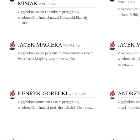
MISIAK
WROCŁAW
WROCŁAW
Z ogromnym s
Z głębokim żalem i smutkiem przyjęliśmy
śmierci Elżbiet
wiadomość o śmierci naszej Koleżanki Elżbiety
"Lalki"...
JACEK MAGIERA
JACEK 
WROCŁAW
Z głębokim żalem przyjęliśmy wiadomość o śmierci
Z ogromnym sm
Pana Jacka Magiery współpracownika...
wiadomość o ś
piłkarza,...
HENRYK GÓRECKI
ANDRZE
WROCŁAW
Z głębokim smutkiem i żalem przyjęliśmy
Z głębokim żal
wiadomość o śmierci prof. dra hab. inż. Henryka...
zmarł 4 kwietni