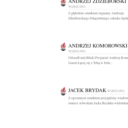
ANDRZEJ ZDZIEBORSKI
WARSZAWA
Z głębokim smutkiem żegnamy Andrzeja
Zdzieborskiego Długoletniego członka Spółdz
ANDRZEJ KOMOROWSKI
WARSZAWA
Odszedł mój Bliski Przyjaciel Andrzej Ko
Joasiu Łączę się z Tobą w bólu...
JACEK BRYDAK
WARSZAWA
Z ogromnym smutkiem przyjęliśmy wiadom
śmierci Adwokata Jacka Brydaka wieloletnie