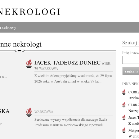
grzebowy
Inne nekrologi
Szukaj
Imię i naz
JACEK TADEUSZ DUNIEC
WIEK:
79
WARSZAWA
Z wielkim żalem przyjęliśmy wiadomość, że 29 lipca
 w...
2026 roku w Australii zmarł w wieku 79 lat...
INNE NE
07.08
Dziekan
07.08
SKA
Naszej 
WARSZAWA
Jacek 
Serdeczne wyrazy współczucia dla naszego Szefa
Z wiel
or
Profesora Dariusza Koziorowskiego z powodu...
Małgor
W dniu 