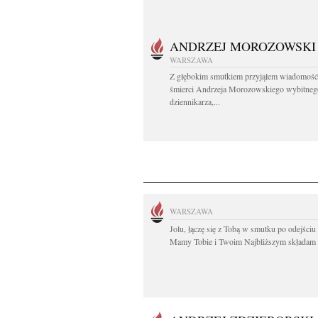
ANDRZEJ MOROZOWSKI
WARSZAWA
Z głębokim smutkiem przyjąłem wiadomość
śmierci Andrzeja Morozowskiego wybitneg
dziennikarza,...
WARSZAWA
Jolu, łączę się z Tobą w smutku po odejściu
Mamy Tobie i Twoim Najbliższym składam 