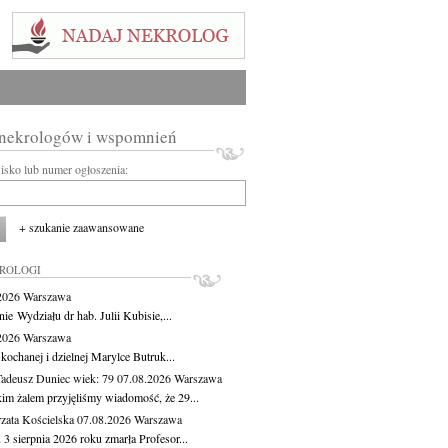
 nekrologów i wspomnień
wisko lub numer ogłoszenia:
+ szukanie zaawansowane
KROLOGI
.2026
Warszawa
ie Wydziału dr hab. Julii Kubisie,...
.2026
Warszawa
kochanej i dzielnej Marylce Butruk...
Tadeusz Duniec
wiek: 79
07.08.2026
Warszawa
kim żalem przyjęliśmy wiadomość, że 29...
zata Kościelska
07.08.2026
Warszawa
3 sierpnia 2026 roku zmarła Profesor...