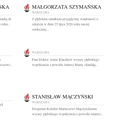
SKA
MAŁGORZATA SZYMAŃSKA
WARSZAWA
żankę dr
Z głębokim smutkiem przyjęłyśmy wiadomość o
 roku...
odejściu w dniu 25 lipca 2026 roku naszej
serdecznej...
WARSZAWA
a
Pani Doktor Annie Kłaczkow wyrazy głębokiego
oszowi...
współczucia z powodu śmierci Mamy składają...
STANISŁAW MĄCZYŃSKI
WARSZAWA
zyk
Drogiemu Koledze Mariuszowi Mączyńskiemu
wyrazy głębokiego współczucia z powodu śmierci...