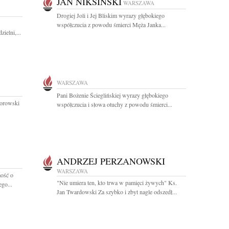
JAN NIKSIŃSKI
WARSZAWA
Drogiej Joli i Jej Bliskim wyrazy głębokiego
współczucia z powodu śmierci Męża Janka...
ielni,...
WARSZAWA
Pani Bożenie Ścieglińskiej wyrazy głębokiego
morowski
współczucia i słowa otuchy z powodu śmierci...
ANDRZEJ PERZANOWSKI
WARSZAWA
ość o
"Nie umiera ten, kto trwa w pamięci żywych" Ks.
go...
Jan Twardowski Za szybko i zbyt nagle odszedł...