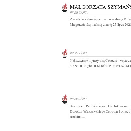
MAŁGORZATA SZYMAŃ
WARSZAWA
Z wielkim żalem żegnamy naszą drogą Kole
Małgorzatę Szymańską zmarłą 25 lipca 2026
WARSZAWA
Najszczersze wyrazy współczucia i wsparci
naszemu drogiemu Koledze Norbertowi Mił
WARSZAWA
Szanownej Pani Agnieszce Pateli-Owczarc
Dyrektor Warszawskiego Centrum Pomocy
Rodzinie...