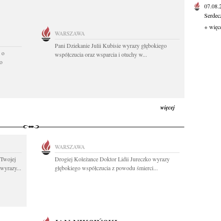
07.08
Serdec
+ więc
WARSZAWA
Pani Dziekanie Julii Kubisie wyrazy głębokiego
 o
współczucia oraz wsparcia i otuchy w...
o
więcej
WARSZAWA
 Twojej
Drogiej Koleżance Doktor Lidii Jureczko wyrazy
wyrazy...
głębokiego współczucia z powodu śmierci...