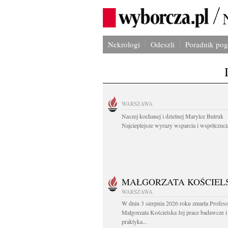
Nekrologi
Odeszli
Poradnik po
WARSZAWA
Naszej kochanej i dzielnej Marylce Butruk
Najcieplejsze wyrazy wsparcia i współczucia
MAŁGORZATA KOŚCIEL
WARSZAWA
W dniu 3 sierpnia 2026 roku zmarła Profes
Małgorzata Kościelska Jej prace badawcze i
praktyka...