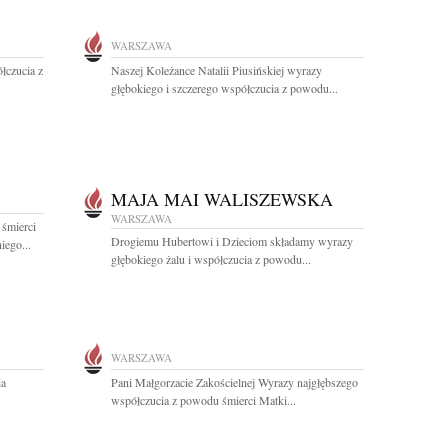
WARSZAWA
łczucia z
Naszej Koleżance Natalii Piusińskiej wyrazy
głębokiego i szczerego współczucia z powodu...
MAJA MAI WALISZEWSKA
WARSZAWA
 śmierci
Drogiemu Hubertowi i Dzieciom składamy wyrazy
iego...
głębokiego żalu i współczucia z powodu...
WARSZAWA
ia
Pani Małgorzacie Zakościelnej Wyrazy najgłębszego
współczucia z powodu śmierci Matki...