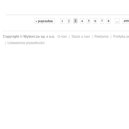
« poprzednie
1
2
3
4
5
6
7
8
...
499
Copyright © Wyborcza sp. z o.o.
O nas
Staże u nas
Reklama
Polityka 
Ustawienia prywatności