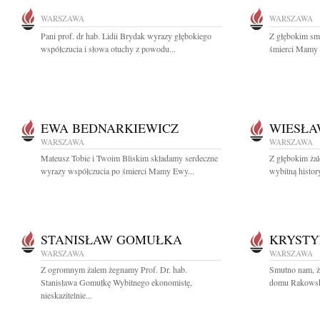
WARSZAWA
WARSZAWA
Pani prof. dr hab. Lidii Brydak wyrazy głębokiego
Z głębokim sm
współczucia i słowa otuchy z powodu...
śmierci Mamy 
EWA BEDNARKIEWICZ
WIESŁA
WARSZAWA
WARSZAWA
Mateusz Tobie i Twoim Bliskim składamy serdeczne
Z głębokim ża
wyrazy współczucia po śmierci Mamy Ewy...
wybitną histor
STANISŁAW GOMUŁKA
KRYST
WARSZAWA
WARSZAWA
Z ogromnym żalem żegnamy Prof. Dr. hab.
Smutno nam, ż
Stanisława Gomułkę Wybitnego ekonomistę,
domu Rakowska 
nieskazitelnie...