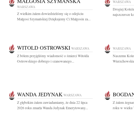
MAŁGOSIA SZYMAŃSKA
WARSZAWA
WARSZAWA
Drogiej Koleż
Z wielkim żalem dowiedzieliśmy się o odejściu
najszczersze k
Małgosi Szymańskiej Dziękujemy Ci Małgosiu za...
WITOLD OSTROWSKI
WARSZAWA
WARSZAWA
Z bólem przyjęliśmy wiadomość o śmierci Witolda
Naszemu Koled
Ostrowskiego dobrego i szanowanego...
Wierzchowskie
WANDA JEDYNAK
BOGDAN
WARSZAWA
Z głębokim żalem zawiadamiamy, że dnia 22 lipca
Z żalem żegnam
2026 roku zmarła Wanda Jedynak Emerytowany...
roku w wieku 7