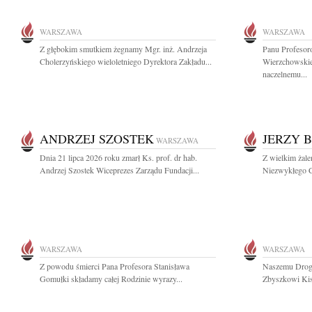
WARSZAWA
WARSZAWA
Z głębokim smutkiem żegnamy Mgr. inż. Andrzeja
Panu Profesor
Cholerzyńskiego wieloletniego Dyrektora Zakładu...
Wierzchowskie
naczelnemu...
ANDRZEJ SZOSTEK
JERZY 
WARSZAWA
Dnia 21 lipca 2026 roku zmarł Ks. prof. dr hab.
Z wielkim żal
Andrzej Szostek Wiceprezes Zarządu Fundacji...
Niezwykłego C
WARSZAWA
WARSZAWA
Z powodu śmierci Pana Profesora Stanisława
Naszemu Drogi
Gomułki składamy całej Rodzinie wyrazy...
Zbyszkowi Kisi