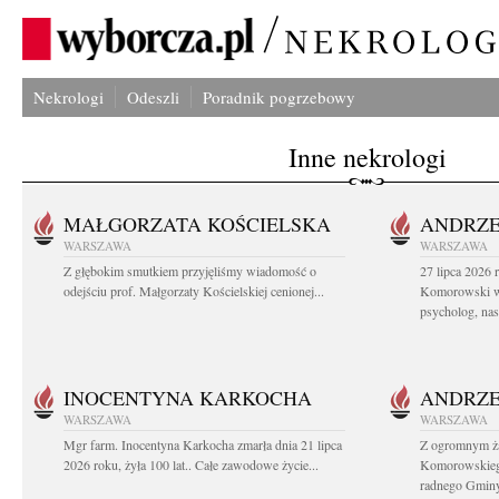
Nekrologi
Odeszli
Poradnik pogrzebowy
Inne nekrologi
MAŁGORZATA KOŚCIELSKA
ANDRZE
WARSZAWA
WARSZAWA
Z głębokim smutkiem przyjęliśmy wiadomość o
27 lipca 2026 
odejściu prof. Małgorzaty Kościelskiej cenionej...
Komorowski ws
psycholog, nasz
INOCENTYNA KARKOCHA
ANDRZE
WARSZAWA
WARSZAWA
Mgr farm. Inocentyna Karkocha zmarła dnia 21 lipca
Z ogromnym ż
2026 roku, żyła 100 lat.. Całe zawodowe życie...
Komorowskiego
radnego Gminy