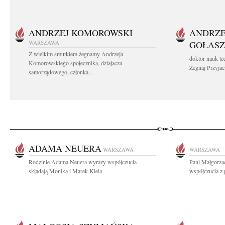
ANDRZEJ KOMOROWSKI
ANDRZE
WARSZAWA
GOŁASZ
Z wielkim smutkiem żegnamy Andrzeja
doktor nauk te
Komorowskiego społecznika, działacza
Żegnaj Przyjaci
samorządowego, członka...
ADAMA NEUERA
WARSZAWA
WARSZAWA
Rodzinie Adama Neuera wyrazy współczucia
Pani Małgorzac
składają Monika i Marek Kiela
współczucia z 