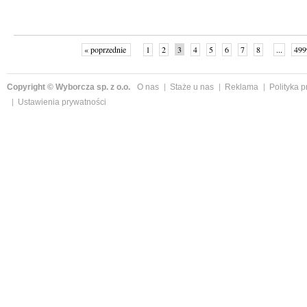
« poprzednie
1
2
3
4
5
6
7
8
...
499
Copyright © Wyborcza sp. z o.o.
O nas
Staże u nas
Reklama
Polityka 
Ustawienia prywatności