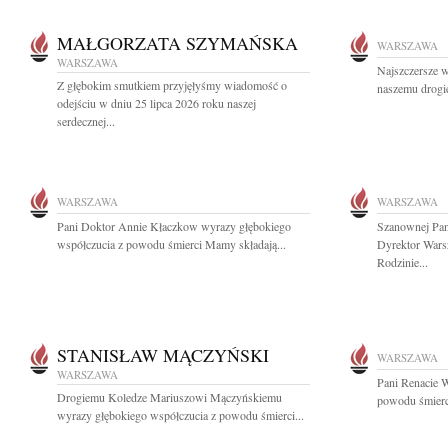
MAŁGORZATA SZYMAŃSKA
WARSZAWA
WARSZAWA
Najszczersze w
Z głębokim smutkiem przyjęłyśmy wiadomość o
naszemu drogi
odejściu w dniu 25 lipca 2026 roku naszej
serdecznej...
WARSZAWA
WARSZAWA
Pani Doktor Annie Kłaczkow wyrazy głębokiego
Szanownej Pan
współczucia z powodu śmierci Mamy składają...
Dyrektor War
Rodzinie...
STANISŁAW MĄCZYŃSKI
WARSZAWA
WARSZAWA
Pani Renacie W
Drogiemu Koledze Mariuszowi Mączyńskiemu
powodu śmierci
wyrazy głębokiego współczucia z powodu śmierci...