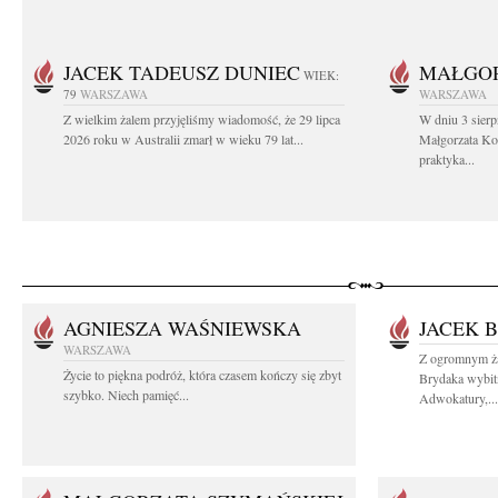
JACEK TADEUSZ DUNIEC
MAŁGOR
WIEK:
79
WARSZAWA
WARSZAWA
Z wielkim żalem przyjęliśmy wiadomość, że 29 lipca
W dniu 3 sierp
2026 roku w Australii zmarł w wieku 79 lat...
Małgorzata Koś
praktyka...
AGNIESZA WAŚNIEWSKA
JACEK 
WARSZAWA
Z ogromnym ż
Życie to piękna podróż, która czasem kończy się zbyt
Brydaka wybit
szybko. Niech pamięć...
Adwokatury,...