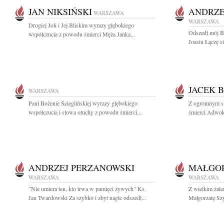
JAN NIKSIŃSKI
ANDRZE
WARSZAWA
WARSZAWA
Drogiej Joli i Jej Bliskim wyrazy głębokiego
Odszedł mój B
współczucia z powodu śmierci Męża Janka...
Joasiu Łączę si
JACEK 
WARSZAWA
Pani Bożenie Ścieglińskiej wyrazy głębokiego
Z ogromnym s
współczucia i słowa otuchy z powodu śmierci...
śmierci Adwoka
ANDRZEJ PERZANOWSKI
MAŁGO
WARSZAWA
WARSZAWA
"Nie umiera ten, kto trwa w pamięci żywych" Ks.
Z wielkim żal
Jan Twardowski Za szybko i zbyt nagle odszedł...
Małgorzatę Szy