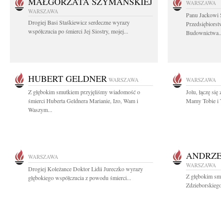
MAŁGORZATA SZYMAŃSKIEJ
WARSZAWA
WARSZAWA
Panu Jackowi
Drogiej Basi Staśkiewicz serdeczne wyrazy
Przedsiębiors
współczucia po śmierci Jej Siostry, mojej...
Budownictwa..
HUBERT GELDNER
WARSZAWA
WARSZAWA
Z głębokim smutkiem przyjęliśmy wiadomość o
Jolu, łączę si
śmierci Huberta Geldnera Marianie, Izo, Wam i
Mamy Tobie i 
Waszym...
ANDRZE
WARSZAWA
WARSZAWA
Drogiej Koleżance Doktor Lidii Jureczko wyrazy
Z głębokim sm
głębokiego współczucia z powodu śmierci...
Zdzieborskiego