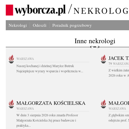
Nekrologi
Odeszli
Poradnik pogrzebowy
Inne nekrologi
JACEK 
WARSZAWA
79
WARSZAW
Naszej kochanej i dzielnej Marylce Butruk
Z wielkim żale
Najcieplejsze wyrazy wsparcia i współczucia w...
2026 roku w Au
MAŁGORZATA KOŚCIELSKA
MAŁGOR
WARSZAWA
WARSZAWA
W dniu 3 sierpnia 2026 roku zmarła Profesor
Z głębokim sm
Małgorzata Kościelska Jej prace badawcze i
odejściu prof. 
praktyka...