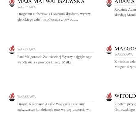
MAJA MAI WALISZEWSKA
ADAMA
WARSZAWA
Rodzinie Adam
Drogiemu Hubertowi i Dzieciom składamy wyrazy
składają Monik
głębokiego żalu i współczucia z powodu...
MAŁGOS
WARSZAWA
WARSZAWA
Pani Małgorzacie Zakościelnej Wyrazy najgłębszego
Z wielkim żale
współczucia z powodu śmierci Matki...
Małgosi Szyma
WITOLD
WARSZAWA
Drogiej Koleżance Agacie Wojtysiak składamy
Z bólem przyj
najszczersze kondolencje oraz wyrazy wsparcia w...
Ostrowskiego 