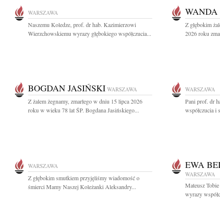
WANDA 
WARSZAWA
Naszemu Koledze, prof. dr hab. Kazimierzowi
Z głębokim żal
Wierzchowskiemu wyrazy głębokiego współczucia...
2026 roku zma
BOGDAN JASIŃSKI
WARSZAWA
WARSZAWA
Z żalem żegnamy, zmarłego w dniu 15 lipca 2026
Pani prof. dr 
roku w wieku 78 lat ŚP. Bogdana Jasińskiego...
współczucia i 
EWA BE
WARSZAWA
WARSZAWA
Z głębokim smutkiem przyjęliśmy wiadomość o
Mateusz Tobie
śmierci Mamy Naszej Koleżanki Aleksandry...
wyrazy współc