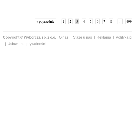
« poprzednie
1
2
3
4
5
6
7
8
...
499
Copyright © Wyborcza sp. z o.o.
O nas
Staże u nas
Reklama
Polityka 
Ustawienia prywatności