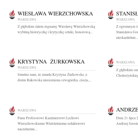
WIESŁAWA WIERZCHOWSKA
STANIS
WARSZAWA
WARSZAWA
Z głębokim żalem żegnamy Wiesławę Wierzchowską
Z ogromnym ża
wybitną historyczkę i krytyczkę sztuki, honorową...
Stanisława Go
nieskazitelnie..
KRYSTYNA ŻURKOWSKA
WARSZAWA
WARSZAWA
Z głębokim sm
Smutno nam, że zmarła Krystyna Żurkowska ;z
Cholerzyńskieg
domu Rakowska nieoceniona szwagierka, ciocia,...
ANDRZE
WARSZAWA
Panu Profesorowi Kazimierzowi Lechowi
Dnia 21 lipca 
Wierzchowskiemu Wieloletniemu redaktorowi
Andrzej Szoste
naczelnemu...