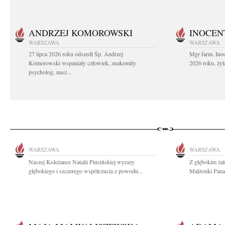
ANDRZEJ KOMOROWSKI
INOCEN
WARSZAWA
WARSZAWA
27 lipca 2026 roku odszedł Śp. Andrzej
Mgr farm. Inoc
Komorowski wspaniały człowiek, znakomity
2026 roku, żył
psycholog, nasz...
WARSZAWA
WARSZAWA
Naszej Koleżance Natalii Piusińskiej wyrazy
Z głębokim ża
głębokiego i szczerego współczucia z powodu...
Małżonki Pana 