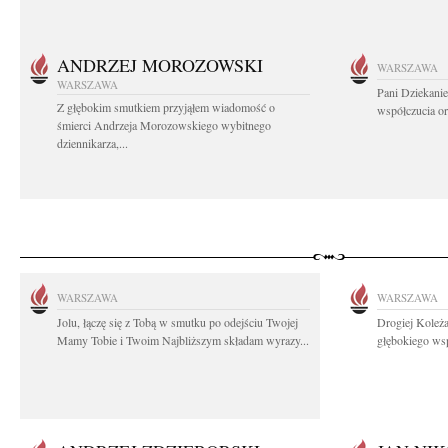
ANDRZEJ MOROZOWSKI
WARSZAWA
WARSZAWA
Pani Dziekanie
Z głębokim smutkiem przyjąłem wiadomość o
współczucia or
śmierci Andrzeja Morozowskiego wybitnego
dziennikarza,...
WARSZAWA
WARSZAWA
Jolu, łączę się z Tobą w smutku po odejściu Twojej
Drogiej Koleża
Mamy Tobie i Twoim Najbliższym składam wyrazy...
głębokiego wsp