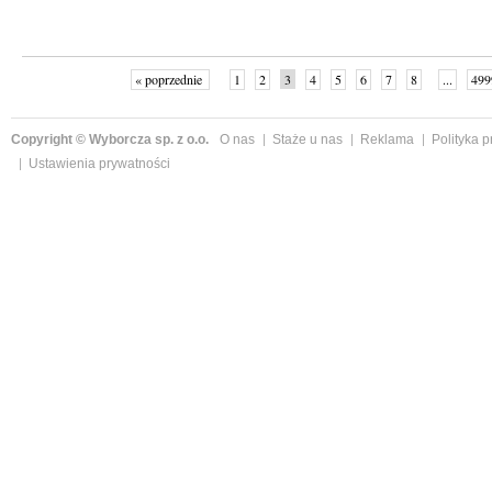
« poprzednie
1
2
3
4
5
6
7
8
...
499
Copyright © Wyborcza sp. z o.o.
O nas
Staże u nas
Reklama
Polityka 
Ustawienia prywatności