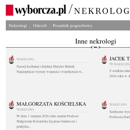
Nekrologi
Odeszli
Poradnik pogrzebowy
Inne nekrologi
JACEK 
WARSZAWA
79
WARSZAW
Naszej kochanej i dzielnej Marylce Butruk
Z wielkim żale
Najcieplejsze wyrazy wsparcia i współczucia w...
2026 roku w Au
MAŁGORZATA KOŚCIELSKA
WARSZAWA
WARSZAWA
Serdeczne wyr
W dniu 3 sierpnia 2026 roku zmarła Profesor
Profesora Dar
Małgorzata Kościelska Jej prace badawcze i
praktyka...