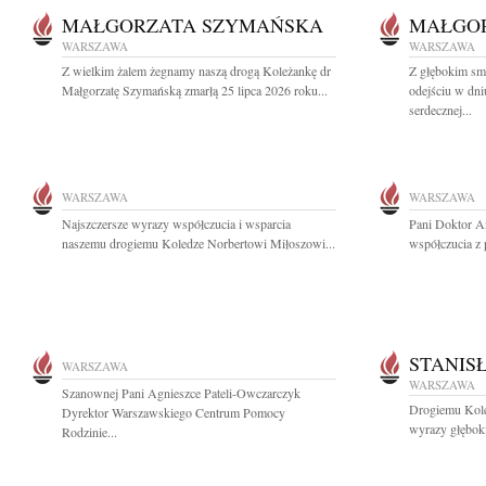
MAŁGORZATA SZYMAŃSKA
MAŁGO
WARSZAWA
WARSZAWA
Z wielkim żalem żegnamy naszą drogą Koleżankę dr
Z głębokim sm
Małgorzatę Szymańską zmarłą 25 lipca 2026 roku...
odejściu w dni
serdecznej...
WARSZAWA
WARSZAWA
Najszczersze wyrazy współczucia i wsparcia
Pani Doktor A
naszemu drogiemu Koledze Norbertowi Miłoszowi...
współczucia z
STANIS
WARSZAWA
WARSZAWA
Szanownej Pani Agnieszce Pateli-Owczarczyk
Drogiemu Kol
Dyrektor Warszawskiego Centrum Pomocy
wyrazy głęboki
Rodzinie...