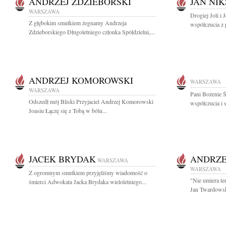
ANDRZEJ ZDZIEBORSKI
JAN NIK
WARSZAWA
Drogiej Joli i
Z głębokim smutkiem żegnamy Andrzeja
współczucia z 
Zdzieborskiego Długoletniego członka Spółdzielni,...
ANDRZEJ KOMOROWSKI
WARSZAWA
WARSZAWA
Pani Bożenie Ś
Odszedł mój Bliski Przyjaciel Andrzej Komorowski
współczucia i 
Joasiu Łączę się z Tobą w bólu...
JACEK BRYDAK
ANDRZE
WARSZAWA
WARSZAWA
Z ogromnym smutkiem przyjęliśmy wiadomość o
"Nie umiera te
śmierci Adwokata Jacka Brydaka wieloletniego...
Jan Twardowski