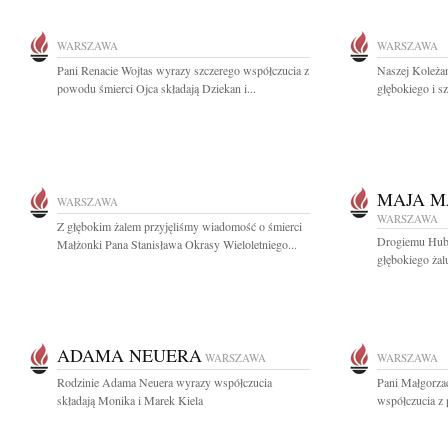
WARSZAWA
WARSZAWA
Pani Renacie Wojtas wyrazy szczerego współczucia z
Naszej Koleżan
powodu śmierci Ojca składają Dziekan i...
głębokiego i s
MAJA M
WARSZAWA
WARSZAWA
Z głębokim żalem przyjęliśmy wiadomość o śmierci
Drogiemu Hube
Małżonki Pana Stanisława Okrasy Wieloletniego...
głębokiego żal
ADAMA NEUERA
WARSZAWA
WARSZAWA
Rodzinie Adama Neuera wyrazy współczucia
Pani Małgorzac
składają Monika i Marek Kiela
współczucia z 