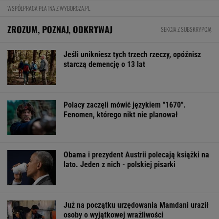
WSPÓŁPRACA PŁATNA Z WYBORCZA.PL
ZROZUM, POZNAJ, ODKRYWAJ
SEKCJA Z SUBSKRYPCJĄ
Jeśli unikniesz tych trzech rzeczy, opóźnisz
starczą demencję o 13 lat
Polacy zaczęli mówić językiem "1670".
Fenomen, którego nikt nie planował
Obama i prezydent Austrii polecają książki na
lato. Jeden z nich - polskiej pisarki
Już na początku urzędowania Mamdani uraził
osoby o wyjątkowej wrażliwości