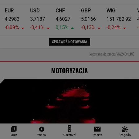
EUR
USD
CHF
GBP
WIG
4,2983
3,7187
4,6027
5,0166
151 782,92
-0,09%
-0,41%
0,15%
-0,13%
-0,24%
SPRAWDŹ NOTOWANIA
Notowania dostarcza VIA24ONLINE
MOTORYZACJA
Quiz
Wideo
Gazeta.pl
Poczta
Pogoda