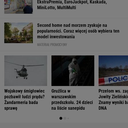
EkstraPremia, EuroJackpot, Kaskada,
MiniLotto, MultiMulti
Second home nad morzem zyskuje na
popularności. Coraz więcej osób wybiera ten
model inwestowania
MATERIAŁ PROMOCYJNY
Wojskowy śmigłowiec
Gruźlica w
Przełom ws. zag
pozbawił ludzi prądu?
warszawskim
Jowity Zieliński
Żandarmeria bada
przedszkolu. 24 dzieci
Znamy wyniki b
sprawę
na liście sanepidu
DNA