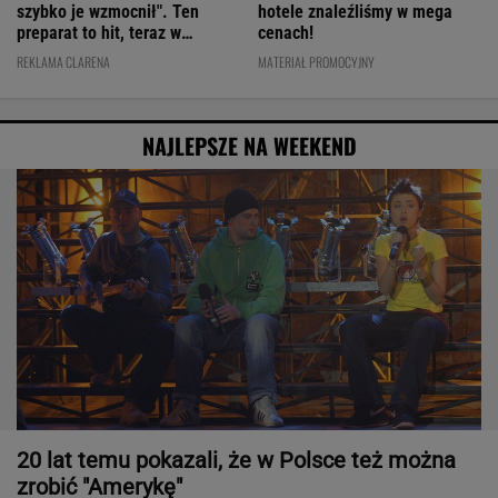
szybko je wzmocnił". Ten
hotele znaleźliśmy w mega
preparat to hit, teraz w
cenach!
świetnej cenie
REKLAMA CLARENA
MATERIAŁ PROMOCYJNY
NAJLEPSZE NA WEEKEND
20 lat temu pokazali, że w Polsce też można
zrobić "Amerykę"