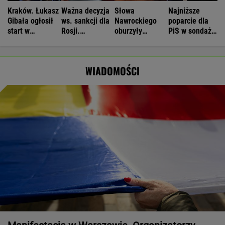
Kraków. Łukasz
Ważna decyzja
Słowa
Najniższe
Gibała ogłosił
ws. sankcji dla
Nawrockiego
poparcie dla
start w
Rosji.
oburzyły
PiS w sondażu
wyborach na
Amerykański
Zacharową.
od lat. Doda i
prezydenta
Senat
"Kliniczna
jej były mąż
miasta
zagłosował
rusofobia"
oskarżeni
WIADOMOŚCI