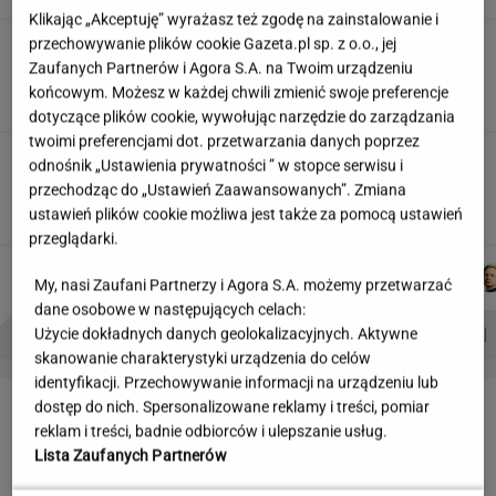
Klikając „Akceptuję” wyrażasz też zgodę na zainstalowanie i
przechowywanie plików cookie Gazeta.pl sp. z o.o., jej
Partnerka Litewki po jego
śmierci: Niektórzy zlecieli się jak sępy
Zaufanych Partnerów i Agora S.A. na Twoim urządzeniu
końcowym. Możesz w każdej chwili zmienić swoje preferencje
SUBSKRYPCJA
dotyczące plików cookie, wywołując narzędzie do zarządzania
twoimi preferencjami dot. przetwarzania danych poprzez
20 lat temu pokazali, że w Polsce też można
odnośnik „Ustawienia prywatności ” w stopce serwisu i
zrobić "Amerykę"
przechodząc do „Ustawień Zaawansowanych”. Zmiana
MARTA KORYCKA
ustawień plików cookie możliwa jest także za pomocą ustawień
przeglądarki.
WIKTORIA
MICHAŁ
KACPER
AGNIESZKA
Autorzy:
BECZEK
KIEDROWSKI
KOLIBABSKI
NIEDZIAŁEK
My, nasi Zaufani Partnerzy i Agora S.A. możemy przetwarzać
dane osobowe w następujących celach:
PROBLEMY POLSKICH SIATKARZY
ZNAK Z '30'
WISŁAWA SZYMBORSKA
Użycie dokładnych danych geolokalizacyjnych. Aktywne
skanowanie charakterystyki urządzenia do celów
identyfikacji. Przechowywanie informacji na urządzeniu lub
LETNIE OKAZJE
dostęp do nich. Spersonalizowane reklamy i treści, pomiar
reklam i treści, badnie odbiorców i ulepszanie usług.
Lista Zaufanych Partnerów