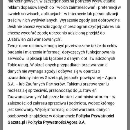
marketingowych, w szczególności na potrzeby wyświetlania
reklam dopasowanych do Twoich zainteresowań i preferencji w
swoich serwisach, aplikacjach i w Internecie lub personalizacji
Wachowicz wraz z Kurzopkami
treści w nich wyświetlanych. Wyrażenie zgody jest dobrowolne.
pożegnała się z "halo tu polsat". Mówi o
Jeśli nie chcesz wyrazić zgody, chcesz ograniczyć jej zakres lub
zaskoczeniu
chcesz wycofać zgodę uprzednio udzieloną przejdź do
MARCIN WOLNIAK
„Ustawień Zaawansowanych”.
Twoje dane osobowe mogą być przetwarzane także do celów
badania i mierzenia informacji dotyczących funkcjonowania
Nowe informacje o mężczyźnie spod Śnieżki.
To Polak
serwisów i aplikacji lub łączone z danymi dot. świadczonych
Tobie usług. W określonych przypadkach przetwarzanie
danych nie wymaga zgody i odbywa się w oparciu o
uzasadniony interes Gazeta.pl, jej spółki powiązanej – Agora
Zwodniczy quiz dla oczytanych. Wskażesz
S.A. – lub Zaufanych Partnerów. Takiemu przetwarzaniu
prawdziwy tytuł książki?
możesz się sprzeciwić, przechodząc do „Ustawień
Zaawansowanych” lub przez kontakt z administratorem – w
zależności od zakresu sprzeciwu i podmiotu, wobec którego
jest kierowany. Więcej informacji o przetwarzaniu danych
Nie czekaj, aż będzie za późno. To może
osobowych znajdziesz w dokumencie
Polityka Prywatności
oznaczać, że szkoła przestała służyć dziecku
Gazeta.pl
i
Polityka Prywatności Agora S.A.
MATERIAŁ PROMOCYJNY