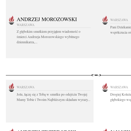
ANDRZEJ MOROZOWSKI
WARSZAWA
WARSZAWA
Pani Dziekanie
Z głębokim smutkiem przyjąłem wiadomość o
współczucia or
śmierci Andrzeja Morozowskiego wybitnego
dziennikarza,...
WARSZAWA
WARSZAWA
Jolu, łączę się z Tobą w smutku po odejściu Twojej
Drogiej Koleża
Mamy Tobie i Twoim Najbliższym składam wyrazy...
głębokiego wsp