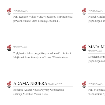
WARSZAWA
WARSZAWA
Pani Renacie Wojtas wyrazy szczerego współczucia z
Naszej Koleżan
powodu śmierci Ojca składają Dziekan i...
głębokiego i s
MAJA M
WARSZAWA
WARSZAWA
Z głębokim żalem przyjęliśmy wiadomość o śmierci
Drogiemu Hube
Małżonki Pana Stanisława Okrasy Wieloletniego...
głębokiego żal
ADAMA NEUERA
WARSZAWA
WARSZAWA
Rodzinie Adama Neuera wyrazy współczucia
Pani Małgorzac
składają Monika i Marek Kiela
współczucia z 