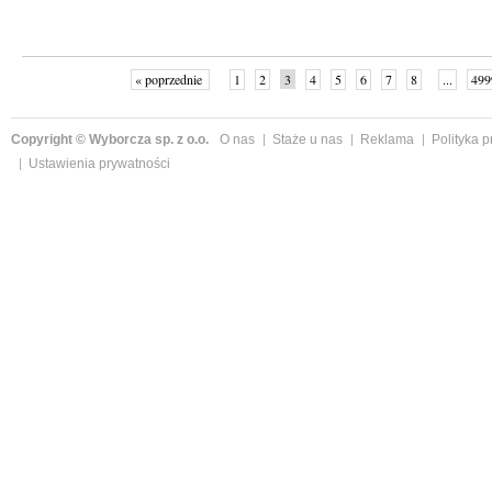
« poprzednie
1
2
3
4
5
6
7
8
...
499
Copyright © Wyborcza sp. z o.o.
O nas
Staże u nas
Reklama
Polityka 
Ustawienia prywatności