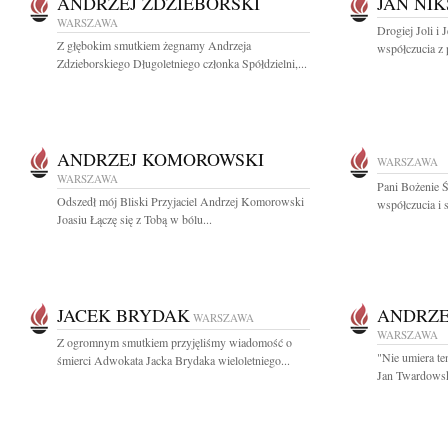
ANDRZEJ ZDZIEBORSKI
JAN NIK
WARSZAWA
Drogiej Joli i
Z głębokim smutkiem żegnamy Andrzeja
współczucia z 
Zdzieborskiego Długoletniego członka Spółdzielni,...
ANDRZEJ KOMOROWSKI
WARSZAWA
WARSZAWA
Pani Bożenie Ś
Odszedł mój Bliski Przyjaciel Andrzej Komorowski
współczucia i 
Joasiu Łączę się z Tobą w bólu...
JACEK BRYDAK
ANDRZE
WARSZAWA
WARSZAWA
Z ogromnym smutkiem przyjęliśmy wiadomość o
"Nie umiera te
śmierci Adwokata Jacka Brydaka wieloletniego...
Jan Twardowski