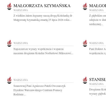
MAŁGORZATA SZYMAŃSKA
MAŁGO
WARSZAWA
WARSZAWA
Z wielkim żalem żegnamy naszą drogą Koleżankę dr
Z głębokim sm
Małgorzatę Szymańską zmarłą 25 lipca 2026 roku...
odejściu w dni
serdecznej...
WARSZAWA
WARSZAWA
Najszczersze wyrazy współczucia i wsparcia
Pani Doktor A
naszemu drogiemu Koledze Norbertowi Miłoszowi...
współczucia z
STANIS
WARSZAWA
WARSZAWA
Szanownej Pani Agnieszce Pateli-Owczarczyk
Drogiemu Kol
Dyrektor Warszawskiego Centrum Pomocy
wyrazy głęboki
Rodzinie...