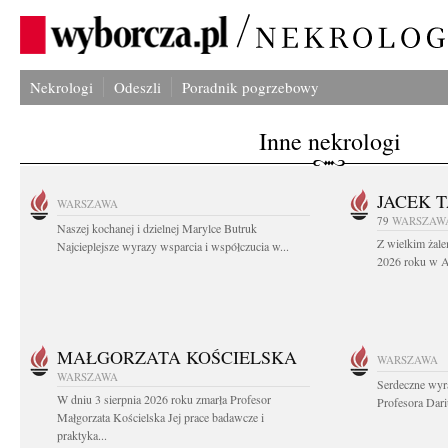
Nekrologi
Odeszli
Poradnik pogrzebowy
Inne nekrologi
JACEK 
WARSZAWA
79
WARSZAW
Naszej kochanej i dzielnej Marylce Butruk
Z wielkim żale
Najcieplejsze wyrazy wsparcia i współczucia w...
2026 roku w Au
MAŁGORZATA KOŚCIELSKA
WARSZAWA
WARSZAWA
Serdeczne wyr
W dniu 3 sierpnia 2026 roku zmarła Profesor
Profesora Dar
Małgorzata Kościelska Jej prace badawcze i
praktyka...