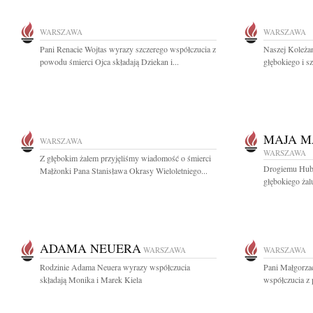
WARSZAWA
WARSZAWA
Pani Renacie Wojtas wyrazy szczerego współczucia z
Naszej Koleżan
powodu śmierci Ojca składają Dziekan i...
głębokiego i s
MAJA M
WARSZAWA
WARSZAWA
Z głębokim żalem przyjęliśmy wiadomość o śmierci
Drogiemu Hube
Małżonki Pana Stanisława Okrasy Wieloletniego...
głębokiego żal
ADAMA NEUERA
WARSZAWA
WARSZAWA
Rodzinie Adama Neuera wyrazy współczucia
Pani Małgorzac
składają Monika i Marek Kiela
współczucia z 