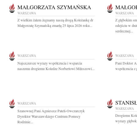
MAŁGORZATA SZYMAŃSKA
MAŁGO
WARSZAWA
WARSZAWA
Z wielkim żalem żegnamy naszą drogą Koleżankę dr
Z głębokim sm
Małgorzatę Szymańską zmarłą 25 lipca 2026 roku...
odejściu w dni
serdecznej...
WARSZAWA
WARSZAWA
Najszczersze wyrazy współczucia i wsparcia
Pani Doktor A
naszemu drogiemu Koledze Norbertowi Miłoszowi...
współczucia z
STANIS
WARSZAWA
WARSZAWA
Szanownej Pani Agnieszce Pateli-Owczarczyk
Drogiemu Kol
Dyrektor Warszawskiego Centrum Pomocy
wyrazy głęboki
Rodzinie...