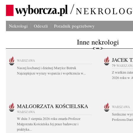
Nekrologi
Odeszli
Poradnik pogrzebowy
Inne nekrologi
JACEK 
WARSZAWA
79
WARSZAW
Naszej kochanej i dzielnej Marylce Butruk
Z wielkim żale
Najcieplejsze wyrazy wsparcia i współczucia w...
2026 roku w Au
MAŁGORZATA KOŚCIELSKA
WARSZAWA
WARSZAWA
Serdeczne wyr
W dniu 3 sierpnia 2026 roku zmarła Profesor
Profesora Dar
Małgorzata Kościelska Jej prace badawcze i
praktyka...