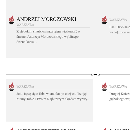
ANDRZEJ MOROZOWSKI
WARSZAWA
WARSZAWA
Pani Dziekanie
Z głębokim smutkiem przyjąłem wiadomość o
współczucia or
śmierci Andrzeja Morozowskiego wybitnego
dziennikarza,...
WARSZAWA
WARSZAWA
Jolu, łączę się z Tobą w smutku po odejściu Twojej
Drogiej Koleża
Mamy Tobie i Twoim Najbliższym składam wyrazy...
głębokiego wsp