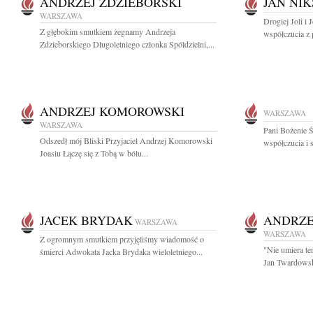
ANDRZEJ ZDZIEBORSKI
JAN NIK
WARSZAWA
Drogiej Joli i
Z głębokim smutkiem żegnamy Andrzeja
współczucia z 
Zdzieborskiego Długoletniego członka Spółdzielni,...
ANDRZEJ KOMOROWSKI
WARSZAWA
WARSZAWA
Pani Bożenie Ś
Odszedł mój Bliski Przyjaciel Andrzej Komorowski
współczucia i 
Joasiu Łączę się z Tobą w bólu...
JACEK BRYDAK
ANDRZE
WARSZAWA
WARSZAWA
Z ogromnym smutkiem przyjęliśmy wiadomość o
"Nie umiera te
śmierci Adwokata Jacka Brydaka wieloletniego...
Jan Twardowski