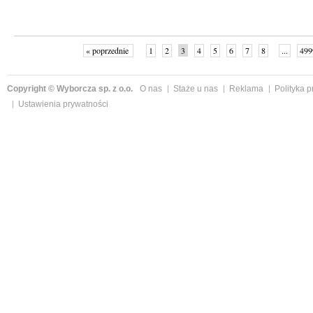
« poprzednie
1
2
3
4
5
6
7
8
...
499
Copyright © Wyborcza sp. z o.o.
O nas
Staże u nas
Reklama
Polityka 
Ustawienia prywatności