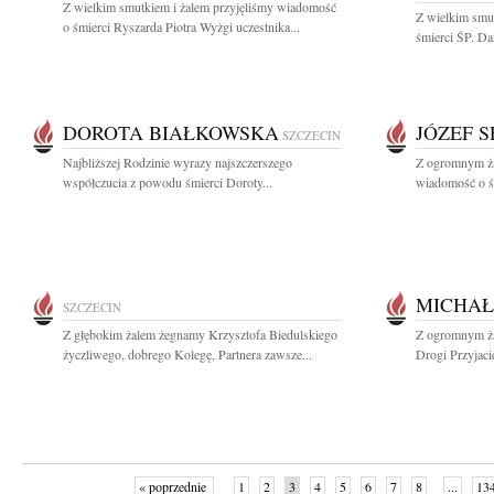
Z wielkim smutkiem i żalem przyjęliśmy wiadomość
Z wielkim smut
o śmierci Ryszarda Piotra Wyżgi uczestnika...
śmierci ŚP. Da
DOROTA BIAŁKOWSKA
JÓZEF 
SZCZECIN
Najbliższej Rodzinie wyrazy najszczerszego
Z ogromnym ża
współczucia z powodu śmierci Doroty...
wiadomość o śm
MICHAŁ
SZCZECIN
Z głębokim żalem żegnamy Krzysztofa Biedulskiego
Z ogromnym ża
życzliwego, dobrego Kolegę, Partnera zawsze...
Drogi Przyjaci
« poprzednie
1
2
3
4
5
6
7
8
...
13