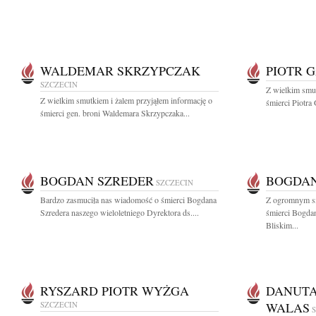
WALDEMAR SKRZYPCZAK
PIOTR 
SZCZECIN
Z wielkim smut
Z wielkim smutkiem i żalem przyjąłem informację o
śmierci Piotra
śmierci gen. broni Waldemara Skrzypczaka...
BOGDAN SZREDER
BOGDAN
SZCZECIN
Bardzo zasmuciła nas wiadomość o śmierci Bogdana
Z ogromnym s
Szredera naszego wieloletniego Dyrektora ds....
śmierci Bogdan
Bliskim...
RYSZARD PIOTR WYŻGA
DANUTA
SZCZECIN
WALAS