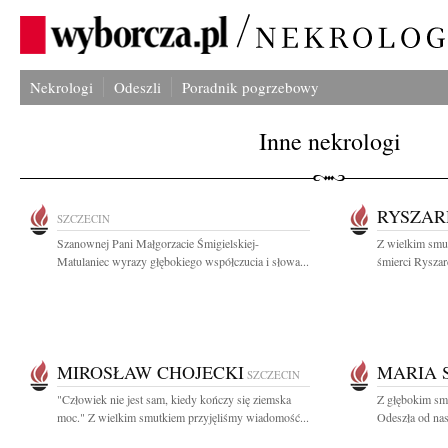
Nekrologi
Odeszli
Poradnik pogrzebowy
Inne nekrologi
RYSZAR
SZCZECIN
Szanownej Pani Małgorzacie Śmigielskiej-
Z wielkim smut
Matulaniec wyrazy głębokiego współczucia i słowa...
śmierci Ryszar
MIROSŁAW CHOJECKI
MARIA 
SZCZECIN
"Człowiek nie jest sam, kiedy kończy się ziemska
Z głębokim sm
moc." Z wielkim smutkiem przyjęliśmy wiadomość...
Odeszła od nas