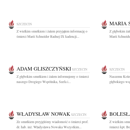
MARIA 
SZCZECIN
Z wielkim smutkiem i żalem przyjąłem informację o
Z głębokim ża
śmierci Marii Schneider Radnej IX kadencji...
Marii Schneide
ADAM GLISZCZYŃSKI
SZCZECIN
SZCZECIN
Z głębokim smutkiem i żalem informujemy o śmierci
Naszemu Kole
naszego Drogiego Wspólnika, Szefa i...
głębokiego wsp
WŁADYSŁAW NOWAK
BOLESŁ
SZCZECIN
Ze smutkiem przyjęliśmy wiadomość o śmierci prof.
Z wielkim smut
dr. hab. inż. Władysława Nowaka Wszystkim...
śmierci kpt. Bo