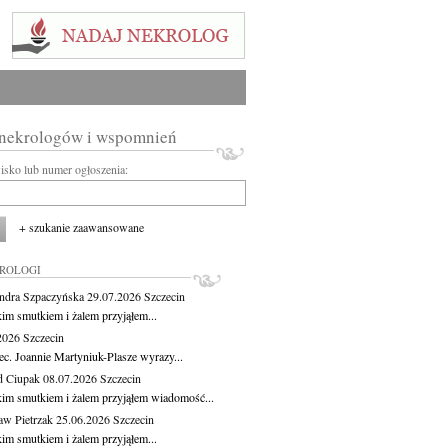
 nekrologów i wspomnień
wisko lub numer ogłoszenia:
+ szukanie zaawansowane
KROLOGI
ndra Szpaczyńska
29.07.2026
Szczecin
kim smutkiem i żalem przyjąłem...
.2026
Szczecin
ec. Joannie Martyniuk-Plasze wyrazy...
d Ciupak
08.07.2026
Szczecin
kim smutkiem i żalem przyjąłem wiadomość...
aw Pietrzak
25.06.2026
Szczecin
kim smutkiem i żalem przyjąłem...