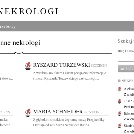
grzebowy
Inne nekrologi
Szukaj
Imię i naz
RYSZARD TORZEWSKI
SZCZECIN
Z wielkim smutkiem i żalem przyjąłem informację o
 słowa...
śmierci Ryszarda Torzewskiego zasłużonego...
INNE NE
Aleksa
Z wiel
23.07
Pani m
MARIA SCHNEIDER
CZECIN
SZCZECIN
Edwar
Z wiel
iemska
Z głębokim smutkiem żegnamy naszą Przyjaciółkę
domość...
Odeszła od nas Maria Schneider Radna...
Stanisł
Z wiel