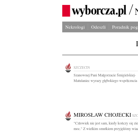
Nekrologi
Odeszli
Poradnik po
SZCZECIN
Szanownej Pani Małgorzacie Śmigielskiej-
Matulaniec wyrazy głębokiego współczucia i
MIROSŁAW CHOJECKI
SZ
"Człowiek nie jest sam, kiedy kończy się z
moc." Z wielkim smutkiem przyjęliśmy wia