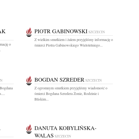
AK
PIOTR GABINOWSKI
SZCZECIN
Z wielkim smutkiem i żalem przyjęliśmy informację o
rmację o
śmierci Piotra Gabinowskiego Wieloletniego...
.
BOGDAN SZREDER
IN
SZCZECIN
 Bogdana
Z ogromnym smutkiem przyjęliśmy wiadomość o
....
śmierci Bogdana Szredera Żonie, Rodzinie i
Bliskim...
A
DANUTA KOBYLIŃSKA-
WALAS
SZCZECIN