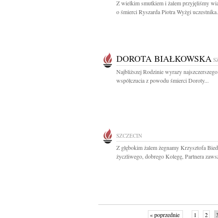
Z wielkim smutkiem i żalem przyjęliśmy w
o śmierci Ryszarda Piotra Wyżgi uczestnika.
DOROTA BIAŁKOWSKA
S
Najbliższej Rodzinie wyrazy najszczerszego
współczucia z powodu śmierci Doroty...
SZCZECIN
Z głębokim żalem żegnamy Krzysztofa Bied
życzliwego, dobrego Kolegę, Partnera zawsz
« poprzednie
1
2