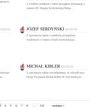
iadomość
Z wielkim smutkiem i żalem przyjąłem informację o
..
śmierci ŚP. Danuty Kobylińskiej-Walas...
JÓZEF SERDYŃSKI
ZCZECIN
SZCZECIN
Z ogromnym żalem i smutkiem przyjęliśmy
wiadomość o śmierci Józefa Serdyńskiego...
MICHAŁ KIBLER
SZCZECIN
ulskiego
Z ogromnym żalem zawiadamiamy, że odszedł nasz
e...
Drogi Przyjaciel Michał Kibler W tych trudnych...
3
4
5
6
7
8
...
134
następne »