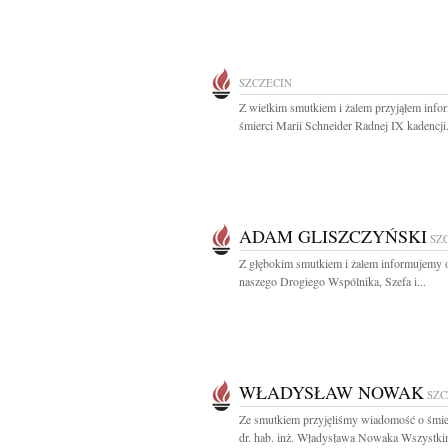
SZCZECIN
Z wielkim smutkiem i żalem przyjąłem info
śmierci Marii Schneider Radnej IX kadencji.
ADAM GLISZCZYŃSKI
SZ
Z głębokim smutkiem i żalem informujemy o
naszego Drogiego Wspólnika, Szefa i...
WŁADYSŁAW NOWAK
SZC
Ze smutkiem przyjęliśmy wiadomość o śmier
dr. hab. inż. Władysława Nowaka Wszystkim