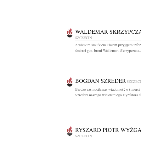
WALDEMAR SKRZYPCZ
SZCZECIN
Z wielkim smutkiem i żalem przyjąłem info
śmierci gen. broni Waldemara Skrzypczaka..
BOGDAN SZREDER
SZCZEC
Bardzo zasmuciła nas wiadomość o śmierci
Szredera naszego wieloletniego Dyrektora ds
RYSZARD PIOTR WYŻG
SZCZECIN