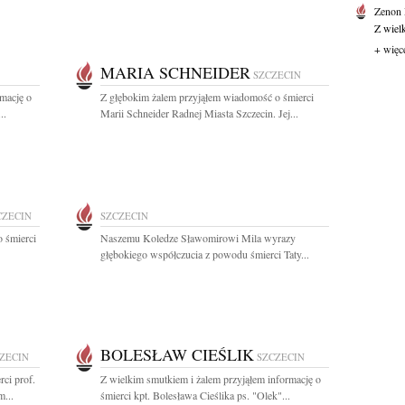
Zenon
Z wiel
+ więc
MARIA SCHNEIDER
SZCZECIN
rmację o
Z głębokim żalem przyjąłem wiadomość o śmierci
..
Marii Schneider Radnej Miasta Szczecin. Jej...
CZECIN
SZCZECIN
 śmierci
Naszemu Koledze Sławomirowi Mila wyrazy
głębokiego współczucia z powodu śmierci Taty...
BOLESŁAW CIEŚLIK
ZECIN
SZCZECIN
ci prof.
Z wielkim smutkiem i żalem przyjąłem informację o
...
śmierci kpt. Bolesława Cieślika ps. "Olek"...