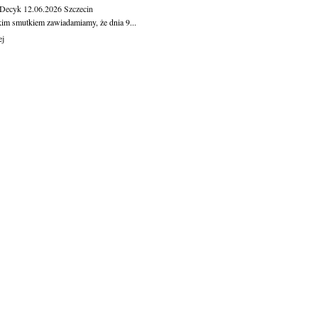
 Decyk
12.06.2026
Szczecin
kim smutkiem zawiadamiamy, że dnia 9...
ej