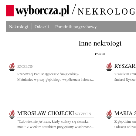
Nekrologi
Odeszli
Poradnik pogrzebowy
Inne nekrologi
RYSZAR
SZCZECIN
Szanownej Pani Małgorzacie Śmigielskiej-
Z wielkim smut
Matulaniec wyrazy głębokiego współczucia i słowa...
śmierci Ryszar
MIROSŁAW CHOJECKI
MARIA 
SZCZECIN
"Człowiek nie jest sam, kiedy kończy się ziemska
Z głębokim sm
moc." Z wielkim smutkiem przyjęliśmy wiadomość...
Odeszła od nas