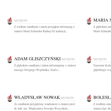
MARIA 
SZCZECIN
Z wielkim smutkiem i żalem przyjąłem informację o
Z głębokim ża
śmierci Marii Schneider Radnej IX kadencji...
Marii Schneide
ADAM GLISZCZYŃSKI
SZCZECIN
SZCZECIN
Z głębokim smutkiem i żalem informujemy o śmierci
Naszemu Kole
naszego Drogiego Wspólnika, Szefa i...
głębokiego wsp
WŁADYSŁAW NOWAK
BOLESŁ
SZCZECIN
Ze smutkiem przyjęliśmy wiadomość o śmierci prof.
Z wielkim smut
dr. hab. inż. Władysława Nowaka Wszystkim...
śmierci kpt. Bo