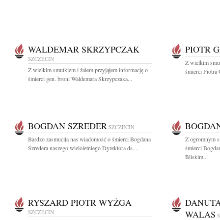
WALDEMAR SKRZYPCZAK
PIOTR 
SZCZECIN
Z wielkim smut
Z wielkim smutkiem i żalem przyjąłem informację o
śmierci Piotra
śmierci gen. broni Waldemara Skrzypczaka...
BOGDAN SZREDER
BOGDAN
SZCZECIN
Bardzo zasmuciła nas wiadomość o śmierci Bogdana
Z ogromnym s
Szredera naszego wieloletniego Dyrektora ds....
śmierci Bogdan
Bliskim...
RYSZARD PIOTR WYŻGA
DANUTA
SZCZECIN
WALAS