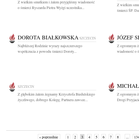
Z wielkim smutkiem i żalem przyjęliśmy wiadomość
Z wielkim smut
o śmierci Ryszarda Piotra Wyżgi uczestnika...
śmierci ŚP. Da
DOROTA BIAŁKOWSKA
JÓZEF 
SZCZECIN
Najbliższej Rodzinie wyrazy najszczerszego
Z ogromnym ża
współczucia z powodu śmierci Doroty...
wiadomość o śm
MICHAŁ
SZCZECIN
Z głębokim żalem żegnamy Krzysztofa Biedulskiego
Z ogromnym ża
życzliwego, dobrego Kolegę, Partnera zawsze...
Drogi Przyjaci
« poprzednie
1
2
3
4
5
6
7
8
...
13