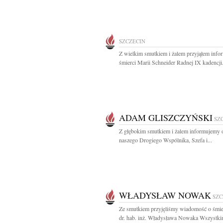
SZCZECIN
Z wielkim smutkiem i żalem przyjąłem info
śmierci Marii Schneider Radnej IX kadencji.
ADAM GLISZCZYŃSKI
SZ
Z głębokim smutkiem i żalem informujemy o
naszego Drogiego Wspólnika, Szefa i...
WŁADYSŁAW NOWAK
SZC
Ze smutkiem przyjęliśmy wiadomość o śmier
dr. hab. inż. Władysława Nowaka Wszystkim