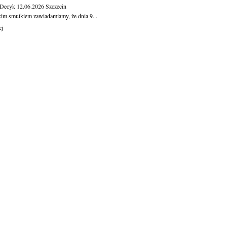
 Decyk
12.06.2026
Szczecin
kim smutkiem zawiadamiamy, że dnia 9...
ej