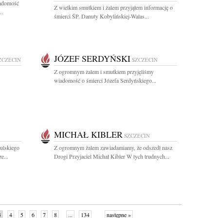
iadomość
Z wielkim smutkiem i żalem przyjąłem informację o
..
śmierci ŚP. Danuty Kobylińskiej-Walas...
JÓZEF SERDYŃSKI
ZCZECIN
SZCZECIN
Z ogromnym żalem i smutkiem przyjęliśmy
wiadomość o śmierci Józefa Serdyńskiego...
MICHAŁ KIBLER
SZCZECIN
ulskiego
Z ogromnym żalem zawiadamiamy, że odszedł nasz
e...
Drogi Przyjaciel Michał Kibler W tych trudnych...
3
4
5
6
7
8
...
134
następne »