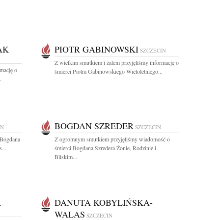
AK
PIOTR GABINOWSKI
SZCZECIN
Z wielkim smutkiem i żalem przyjęliśmy informację o
rmację o
śmierci Piotra Gabinowskiego Wieloletniego...
.
BOGDAN SZREDER
IN
SZCZECIN
 Bogdana
Z ogromnym smutkiem przyjęliśmy wiadomość o
....
śmierci Bogdana Szredera Żonie, Rodzinie i
Bliskim...
A
DANUTA KOBYLIŃSKA-
WALAS
SZCZECIN