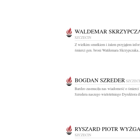
WALDEMAR SKRZYPCZ
SZCZECIN
Z wielkim smutkiem i żalem przyjąłem info
śmierci gen. broni Waldemara Skrzypczaka..
BOGDAN SZREDER
SZCZEC
Bardzo zasmuciła nas wiadomość o śmierci
Szredera naszego wieloletniego Dyrektora ds
RYSZARD PIOTR WYŻG
SZCZECIN