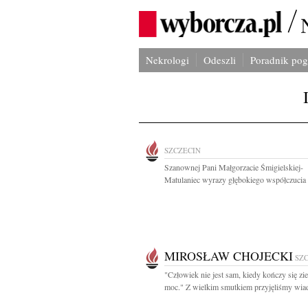
Nekrologi
Odeszli
Poradnik po
SZCZECIN
Szanownej Pani Małgorzacie Śmigielskiej-
Matulaniec wyrazy głębokiego współczucia i
MIROSŁAW CHOJECKI
SZ
"Człowiek nie jest sam, kiedy kończy się z
moc." Z wielkim smutkiem przyjęliśmy wia