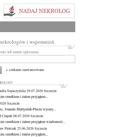
 nekrologów i wspomnień
wisko lub numer ogłoszenia:
+ szukanie zaawansowane
KROLOGI
ndra Szpaczyńska
29.07.2026
Szczecin
kim smutkiem i żalem przyjąłem...
.2026
Szczecin
ec. Joannie Martyniuk-Plasze wyrazy...
d Ciupak
08.07.2026
Szczecin
kim smutkiem i żalem przyjąłem wiadomość...
aw Pietrzak
25.06.2026
Szczecin
kim smutkiem i żalem przyjąłem...