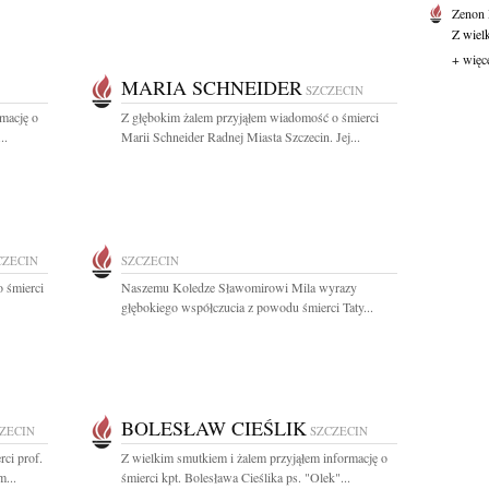
Zenon
Z wiel
+ więc
MARIA SCHNEIDER
SZCZECIN
rmację o
Z głębokim żalem przyjąłem wiadomość o śmierci
..
Marii Schneider Radnej Miasta Szczecin. Jej...
CZECIN
SZCZECIN
 śmierci
Naszemu Koledze Sławomirowi Mila wyrazy
głębokiego współczucia z powodu śmierci Taty...
BOLESŁAW CIEŚLIK
ZECIN
SZCZECIN
ci prof.
Z wielkim smutkiem i żalem przyjąłem informację o
...
śmierci kpt. Bolesława Cieślika ps. "Olek"...