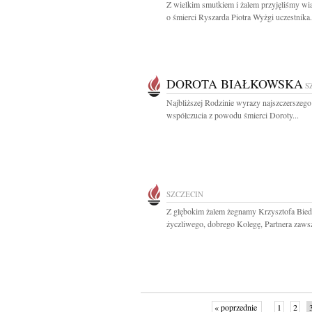
Z wielkim smutkiem i żalem przyjęliśmy w
o śmierci Ryszarda Piotra Wyżgi uczestnika.
DOROTA BIAŁKOWSKA
S
Najbliższej Rodzinie wyrazy najszczerszego
współczucia z powodu śmierci Doroty...
SZCZECIN
Z głębokim żalem żegnamy Krzysztofa Bied
życzliwego, dobrego Kolegę, Partnera zawsz
« poprzednie
1
2