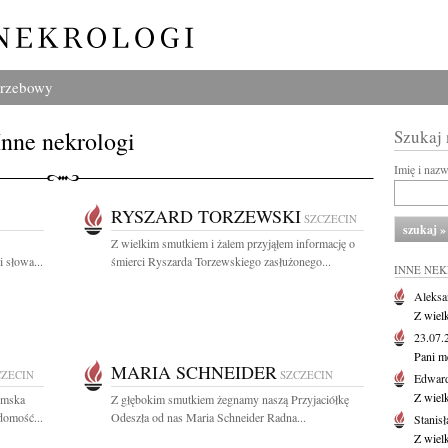
grzebowy
Inne nekrologi
Szukaj
Imię i naz
RYSZARD TORZEWSKI
SZCZECIN
Z wielkim smutkiem i żalem przyjąłem informację o
 słowa...
śmierci Ryszarda Torzewskiego zasłużonego...
INNE NE
Aleksa
Z wiel
23.07
Pani m
MARIA SCHNEIDER
CZECIN
SZCZECIN
Edwar
Z wiel
iemska
Z głębokim smutkiem żegnamy naszą Przyjaciółkę
domość...
Odeszła od nas Maria Schneider Radna...
Stanisł
Z wiel