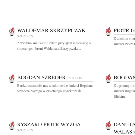
WALDEMAR SKRZYPCZAK
PIOTR 
SZCZECIN
Z wielkim smut
Z wielkim smutkiem i żalem przyjąłem informację o
śmierci Piotra
śmierci gen. broni Waldemara Skrzypczaka...
BOGDAN SZREDER
BOGDAN
SZCZECIN
Bardzo zasmuciła nas wiadomość o śmierci Bogdana
Z ogromnym s
Szredera naszego wieloletniego Dyrektora ds....
śmierci Bogdan
Bliskim...
RYSZARD PIOTR WYŻGA
DANUTA
SZCZECIN
WALAS