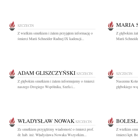
MARIA 
SZCZECIN
Z wielkim smutkiem i żalem przyjąłem informację o
Z głębokim ża
śmierci Marii Schneider Radnej IX kadencji...
Marii Schneide
ADAM GLISZCZYŃSKI
SZCZECIN
SZCZECIN
Z głębokim smutkiem i żalem informujemy o śmierci
Naszemu Kole
naszego Drogiego Wspólnika, Szefa i...
głębokiego wsp
WŁADYSŁAW NOWAK
BOLESŁ
SZCZECIN
Ze smutkiem przyjęliśmy wiadomość o śmierci prof.
Z wielkim smut
dr. hab. inż. Władysława Nowaka Wszystkim...
śmierci kpt. Bo