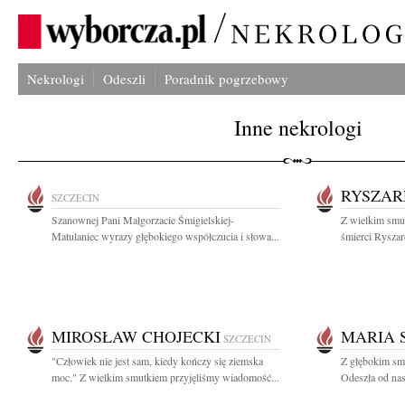
Nekrologi
Odeszli
Poradnik pogrzebowy
Inne nekrologi
RYSZAR
SZCZECIN
Szanownej Pani Małgorzacie Śmigielskiej-
Z wielkim smut
Matulaniec wyrazy głębokiego współczucia i słowa...
śmierci Ryszar
MIROSŁAW CHOJECKI
MARIA 
SZCZECIN
"Człowiek nie jest sam, kiedy kończy się ziemska
Z głębokim sm
moc." Z wielkim smutkiem przyjęliśmy wiadomość...
Odeszła od nas