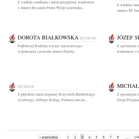
Z wielkim smutkiem i żalem przyjęliśmy wiadomość
Z wielkim smut
o śmierci Ryszarda Piotra Wyżgi uczestnika...
śmierci ŚP. Da
DOROTA BIAŁKOWSKA
JÓZEF 
SZCZECIN
Najbliższej Rodzinie wyrazy najszczerszego
Z ogromnym ża
współczucia z powodu śmierci Doroty...
wiadomość o śm
MICHAŁ
SZCZECIN
Z głębokim żalem żegnamy Krzysztofa Biedulskiego
Z ogromnym ża
życzliwego, dobrego Kolegę, Partnera zawsze...
Drogi Przyjaci
« poprzednie
1
2
3
4
5
6
7
8
...
13