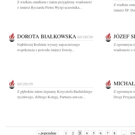
Z wielkim smutkiem i żalem przyjęliśmy wiadomość
Z wielkim smut
o śmierci Ryszarda Piotra Wyżgi uczestnika...
śmierci ŚP. Da
DOROTA BIAŁKOWSKA
JÓZEF 
SZCZECIN
Najbliższej Rodzinie wyrazy najszczerszego
Z ogromnym ża
współczucia z powodu śmierci Doroty...
wiadomość o śm
MICHAŁ
SZCZECIN
Z głębokim żalem żegnamy Krzysztofa Biedulskiego
Z ogromnym ża
życzliwego, dobrego Kolegę, Partnera zawsze...
Drogi Przyjaci
« poprzednie
1
2
3
4
5
6
7
8
...
13