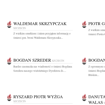
WALDEMAR SKRZYPCZAK
PIOTR 
SZCZECIN
Z wielkim smut
Z wielkim smutkiem i żalem przyjąłem informację o
śmierci Piotra
śmierci gen. broni Waldemara Skrzypczaka...
BOGDAN SZREDER
BOGDAN
SZCZECIN
Bardzo zasmuciła nas wiadomość o śmierci Bogdana
Z ogromnym s
Szredera naszego wieloletniego Dyrektora ds....
śmierci Bogdan
Bliskim...
RYSZARD PIOTR WYŻGA
DANUTA
SZCZECIN
WALAS