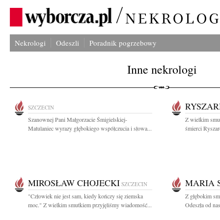
Nekrologi
Odeszli
Poradnik pogrzebowy
Inne nekrologi
RYSZAR
SZCZECIN
Szanownej Pani Małgorzacie Śmigielskiej-
Z wielkim smut
Matulaniec wyrazy głębokiego współczucia i słowa...
śmierci Ryszar
MIROSŁAW CHOJECKI
MARIA 
SZCZECIN
"Człowiek nie jest sam, kiedy kończy się ziemska
Z głębokim sm
moc." Z wielkim smutkiem przyjęliśmy wiadomość...
Odeszła od nas