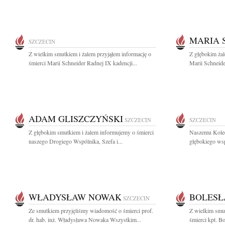
MARIA 
SZCZECIN
Z wielkim smutkiem i żalem przyjąłem informację o
Z głębokim ża
śmierci Marii Schneider Radnej IX kadencji...
Marii Schneide
ADAM GLISZCZYŃSKI
SZCZECIN
SZCZECIN
Z głębokim smutkiem i żalem informujemy o śmierci
Naszemu Kole
naszego Drogiego Wspólnika, Szefa i...
głębokiego wsp
WŁADYSŁAW NOWAK
BOLESŁ
SZCZECIN
Ze smutkiem przyjęliśmy wiadomość o śmierci prof.
Z wielkim smut
dr. hab. inż. Władysława Nowaka Wszystkim...
śmierci kpt. Bo