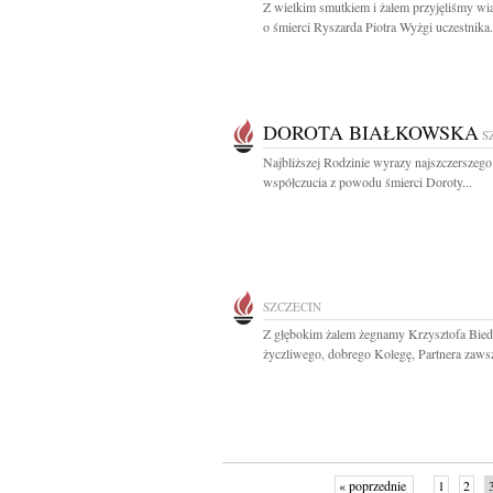
Z wielkim smutkiem i żalem przyjęliśmy w
o śmierci Ryszarda Piotra Wyżgi uczestnika.
DOROTA BIAŁKOWSKA
S
Najbliższej Rodzinie wyrazy najszczerszego
współczucia z powodu śmierci Doroty...
SZCZECIN
Z głębokim żalem żegnamy Krzysztofa Bied
życzliwego, dobrego Kolegę, Partnera zawsz
« poprzednie
1
2