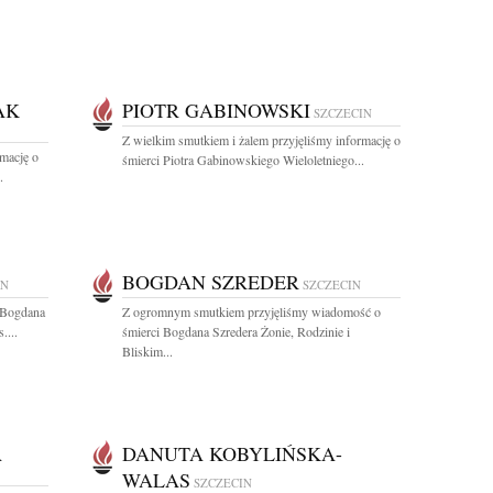
AK
PIOTR GABINOWSKI
SZCZECIN
Z wielkim smutkiem i żalem przyjęliśmy informację o
rmację o
śmierci Piotra Gabinowskiego Wieloletniego...
.
BOGDAN SZREDER
IN
SZCZECIN
 Bogdana
Z ogromnym smutkiem przyjęliśmy wiadomość o
....
śmierci Bogdana Szredera Żonie, Rodzinie i
Bliskim...
A
DANUTA KOBYLIŃSKA-
WALAS
SZCZECIN