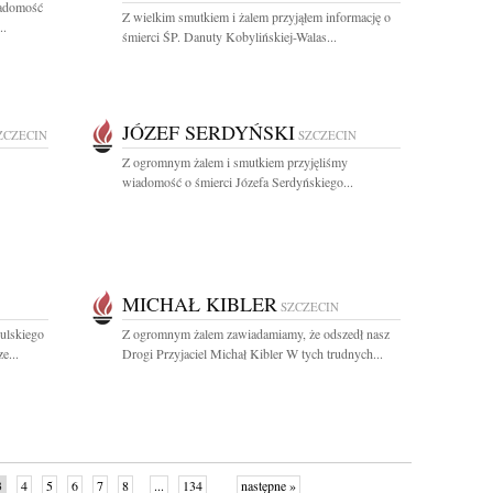
iadomość
Z wielkim smutkiem i żalem przyjąłem informację o
..
śmierci ŚP. Danuty Kobylińskiej-Walas...
JÓZEF SERDYŃSKI
ZCZECIN
SZCZECIN
Z ogromnym żalem i smutkiem przyjęliśmy
wiadomość o śmierci Józefa Serdyńskiego...
MICHAŁ KIBLER
SZCZECIN
ulskiego
Z ogromnym żalem zawiadamiamy, że odszedł nasz
e...
Drogi Przyjaciel Michał Kibler W tych trudnych...
3
4
5
6
7
8
...
134
następne »