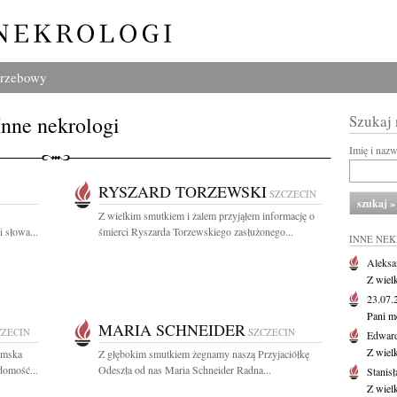
grzebowy
Inne nekrologi
Szukaj
Imię i naz
RYSZARD TORZEWSKI
SZCZECIN
Z wielkim smutkiem i żalem przyjąłem informację o
 słowa...
śmierci Ryszarda Torzewskiego zasłużonego...
INNE NE
Aleksa
Z wiel
23.07
Pani m
MARIA SCHNEIDER
CZECIN
SZCZECIN
Edwar
Z wiel
iemska
Z głębokim smutkiem żegnamy naszą Przyjaciółkę
domość...
Odeszła od nas Maria Schneider Radna...
Stanisł
Z wiel