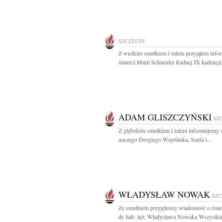
SZCZECIN
Z wielkim smutkiem i żalem przyjąłem info
śmierci Marii Schneider Radnej IX kadencji.
ADAM GLISZCZYŃSKI
SZ
Z głębokim smutkiem i żalem informujemy o
naszego Drogiego Wspólnika, Szefa i...
WŁADYSŁAW NOWAK
SZC
Ze smutkiem przyjęliśmy wiadomość o śmier
dr. hab. inż. Władysława Nowaka Wszystkim