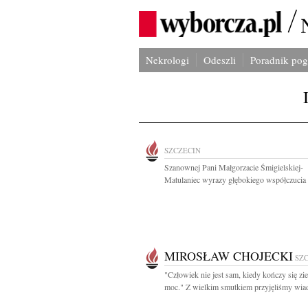
Nekrologi
Odeszli
Poradnik po
SZCZECIN
Szanownej Pani Małgorzacie Śmigielskiej-
Matulaniec wyrazy głębokiego współczucia i
MIROSŁAW CHOJECKI
SZ
"Człowiek nie jest sam, kiedy kończy się z
moc." Z wielkim smutkiem przyjęliśmy wia