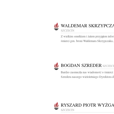
WALDEMAR SKRZYPCZ
SZCZECIN
Z wielkim smutkiem i żalem przyjąłem info
śmierci gen. broni Waldemara Skrzypczaka..
BOGDAN SZREDER
SZCZEC
Bardzo zasmuciła nas wiadomość o śmierci
Szredera naszego wieloletniego Dyrektora ds
RYSZARD PIOTR WYŻG
SZCZECIN