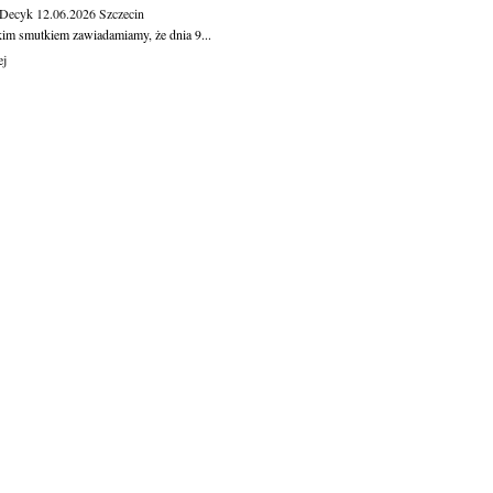
 Decyk
12.06.2026
Szczecin
kim smutkiem zawiadamiamy, że dnia 9...
ej