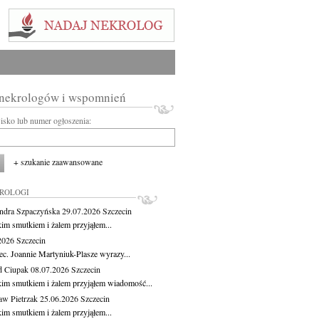
 nekrologów i wspomnień
wisko lub numer ogłoszenia:
+ szukanie zaawansowane
KROLOGI
ndra Szpaczyńska
29.07.2026
Szczecin
kim smutkiem i żalem przyjąłem...
.2026
Szczecin
ec. Joannie Martyniuk-Plasze wyrazy...
d Ciupak
08.07.2026
Szczecin
kim smutkiem i żalem przyjąłem wiadomość...
aw Pietrzak
25.06.2026
Szczecin
kim smutkiem i żalem przyjąłem...