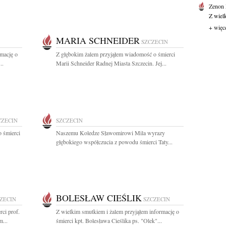
Zenon
Z wiel
+ więc
MARIA SCHNEIDER
SZCZECIN
rmację o
Z głębokim żalem przyjąłem wiadomość o śmierci
..
Marii Schneider Radnej Miasta Szczecin. Jej...
CZECIN
SZCZECIN
 śmierci
Naszemu Koledze Sławomirowi Mila wyrazy
głębokiego współczucia z powodu śmierci Taty...
BOLESŁAW CIEŚLIK
ZECIN
SZCZECIN
ci prof.
Z wielkim smutkiem i żalem przyjąłem informację o
...
śmierci kpt. Bolesława Cieślika ps. "Olek"...