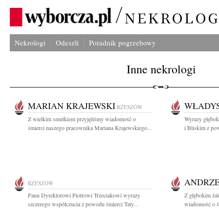
Nekrologi
Odeszli
Poradnik pogrzebowy
Inne nekrologi
MARIAN KRAJEWSKI
WŁADY
RZESZÓW
Z wielkim smutkiem przyjęliśmy wiadomość o
Wyrazy głęboki
śmierci naszego pracownika Mariana Krajewskiego...
i Bliskim z po
ANDRZE
RZESZÓW
Panu Dyrektorowi Piotrowi Trzeciakowi wyrazy
Z głębokim żal
szczerego współczucia z powodu śmierci Taty...
wiadomość o śm