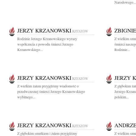
Narodowego...
JERZY KRZANOWSKI
ZBIGNI
RZESZÓW
Rodzinie Jerzego Krzanowskiego wyrazy
Z wielkim smu
współczucia z powodu śmierci Jerzego
śmierci nasze
Krzanowskiego...
Rodzinie...
JERZY KRZANOWSKI
JERZY 
RZESZÓW
Z wielkim żalem przyjęliśmy wiadomość o
Z głębokim ża
przedwczesnej śmierci Jerzego Krzanowskiego
Jerzego Krzan
wybitnego...
polskim...
JERZY KRZANOWSKI
ANDRZE
RZESZÓW
Z głębokim smutkiem i żalem przyjęliśmy
Z wielkim smu