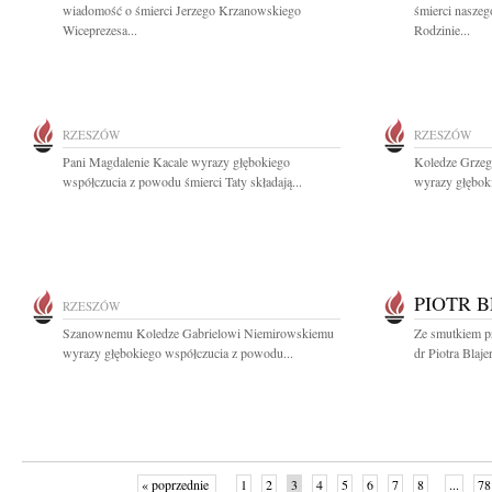
wiadomość o śmierci Jerzego Krzanowskiego
śmierci nasze
Wiceprezesa...
Rodzinie...
RZESZÓW
RZESZÓW
Pani Magdalenie Kacale wyrazy głębokiego
Koledze Grzeg
współczucia z powodu śmierci Taty składają...
wyrazy głęboki
PIOTR 
RZESZÓW
Szanownemu Koledze Gabrielowi Niemirowskiemu
Ze smutkiem p
wyrazy głębokiego współczucia z powodu...
dr Piotra Blaje
« poprzednie
1
2
3
4
5
6
7
8
...
78