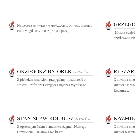
GRZEGO
Najszczersze wyrazy współczucia z powodu śmierci
Pani Magdaleny Koczaj składają Jej...
"Można odejść 
przykrością za
GRZEGORZ BAJOREK
RYSZAR
RZESZÓW
Z głębokim smutkiem przyjęliśmy wiadomość o
Z wielkim smu
śmierci Profesora Grzegorza Bajorka Wybitnego...
śmierci nasze
Rodzinie...
STANISŁAW KOLBUSZ
KAZMIE
RZESZÓW
Z ogromnym żalem i smutkiem żegnam Naszego
Z wielkim smu
Przyjaciela Stanisława Kolbusza...
śmierci Kazmie