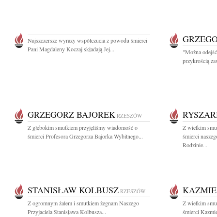
GRZEGO
Najszczersze wyrazy współczucia z powodu śmierci
Pani Magdaleny Koczaj składają Jej...
"Można odejść 
przykrością za
GRZEGORZ BAJOREK
RYSZAR
RZESZÓW
Z głębokim smutkiem przyjęliśmy wiadomość o
Z wielkim smu
śmierci Profesora Grzegorza Bajorka Wybitnego...
śmierci nasze
Rodzinie...
STANISŁAW KOLBUSZ
KAZMIE
RZESZÓW
Z ogromnym żalem i smutkiem żegnam Naszego
Z wielkim smu
Przyjaciela Stanisława Kolbusza...
śmierci Kazmie