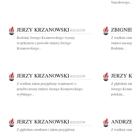
Narodowego...
JERZY KRZANOWSKI
ZBIGNI
RZESZÓW
Rodzinie Jerzego Krzanowskiego wyrazy
Z wielkim smu
współczucia z powodu śmierci Jerzego
śmierci nasze
Krzanowskiego...
Rodzinie...
JERZY KRZANOWSKI
JERZY 
RZESZÓW
Z wielkim żalem przyjęliśmy wiadomość o
Z głębokim ża
przedwczesnej śmierci Jerzego Krzanowskiego
Jerzego Krzan
wybitnego...
polskim...
JERZY KRZANOWSKI
ANDRZE
RZESZÓW
Z głębokim smutkiem i żalem przyjęliśmy
Z wielkim smu