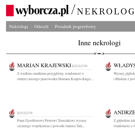
Nekrologi
Odeszli
Poradnik pogrzebowy
Inne nekrologi
MARIAN KRAJEWSKI
WŁADY
RZESZÓW
Z wielkim smutkiem przyjęliśmy wiadomość o
Wyrazy głęboki
śmierci naszego pracownika Mariana Krajewskiego...
i Bliskim z po
ANDRZE
RZESZÓW
Panu Dyrektorowi Piotrowi Trzeciakowi wyrazy
Z głębokim żal
szczerego współczucia z powodu śmierci Taty...
wiadomość o śm