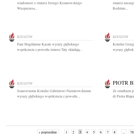
wiadomość o śmierci Jerzego Krzanowskiego
śmierci nasze
Wiceprezesa...
Rodzinie...
RZESZÓW
RZESZÓW
Pani Magdalenie Kacale wyrazy głębokiego
Koledze Grzeg
współczucia z powodu śmierci Taty składają...
wyrazy głęboki
PIOTR 
RZESZÓW
Szanownemu Koledze Gabrielowi Niemirowskiemu
Ze smutkiem p
wyrazy głębokiego współczucia z powodu...
dr Piotra Blaje
« poprzednie
1
2
3
4
5
6
7
8
...
78