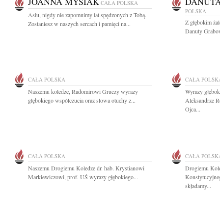
JOANNA MYSIAK
DANUT
CAŁA POLSKA
POLSKA
Asiu, nigdy nie zapomnimy lat spędzonych z Tobą.
Z głębokim ża
Zostaniesz w naszych sercach i pamięci na...
Danuty Grabows
CAŁA POLSKA
CAŁA POLSK
Naszemu koledze, Radomirowi Gruczy wyrazy
Wyrazy głębok
głębokiego współczucia oraz słowa otuchy z...
Aleksandrze R
Ojca...
CAŁA POLSKA
CAŁA POLSK
Naszemu Drogiemu Koledze dr. hab. Krystianowi
Drogiemu Kole
Markiewiczowi, prof. UŚ wyrazy głębokiego...
Konstytucyjne
składamy...