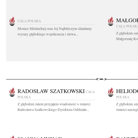
MAŁGOR
CAŁA POLSKA
CAŁA POLSK
Monice Mielnickiej oraz Jej Najbliższym składamy
Z głębokim sm
wyrazy głębokiego współczucia i słowa...
Małgorzatę Koś
RADOSŁAW SZATKOWSKI
HELIOD
CAŁA
POLSKA
POLSKA
Z głębokim żalem przyjąłem wiadomość o śmierci
Z głębokim sm
Radosława Szatkowskiego Dyrektora Oddziału...
śmierci naszego