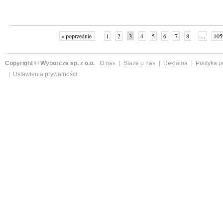
« poprzednie
1
2
3
4
5
6
7
8
...
105
Copyright © Wyborcza sp. z o.o.
O nas
Staże u nas
Reklama
Polityka 
Ustawienia prywatności