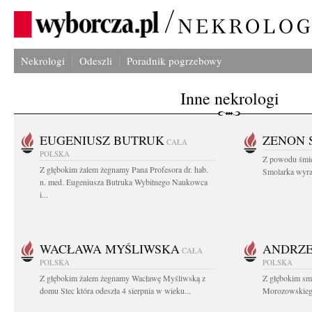
Nekrologi
Odeszli
Poradnik pogrzebowy
Inne nekrologi
EUGENIUSZ BUTRUK
ZENON 
CAŁA
POLSKA
Z powodu śmie
Z głębokim żalem żegnamy Pana Profesora dr. hab.
Smolarka wyraz
n. med. Eugeniusza Butruka Wybitnego Naukowca
i...
WACŁAWA MYŚLIWSKA
ANDRZE
CAŁA
POLSKA
POLSKA
Z głębokim żalem żegnamy Wacławę Myśliwską z
Z głębokim sm
domu Stec która odeszła 4 sierpnia w wieku...
Morozowskiego 