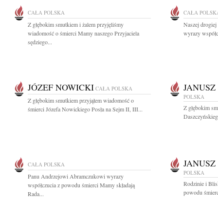
CAŁA POLSKA
CAŁA POLSK
Z głębokim smutkiem i żalem przyjęliśmy
Naszej drogiej
wiadomość o śmierci Mamy naszego Przyjaciela
wyrazy współc
sędziego...
JÓZEF NOWICKI
JANUSZ
CAŁA POLSKA
POLSKA
Z głębokim smutkiem przyjąłem wiadomość o
Z głębokim sm
śmierci Józefa Nowickiego Posła na Sejm II, III...
Daszczyńskiego
JANUSZ
CAŁA POLSKA
POLSKA
Panu Andrzejowi Abramczukowi wyrazy
Rodzinie i Bli
współczucia z powodu śmierci Mamy składają
powodu śmierc
Rada...