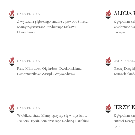
ALICJA
CAŁA POLSKA
Z wyrazami głębokiego smutku z powodu śmierci
Z głębokim żal
Mamy najszczersze kondolencje Jackowi
wiadomość o śm
Hryniukowi...
naszego...
CAŁA POLSKA
CAŁA POLSK
Panu Ministrowi Olgierdowi Dziekońskiemu
Naszej Drogie
Pełnomocnikowi Zarządu Województwa...
Kulawik skład
JERZY 
CAŁA POLSKA
W obliczu straty Mamy łączymy się w myślach z
Z głębokim sm
Jackiem Hryniukiem oraz Jego Rodziną i Bliskimi...
śmierci Jerze
tych...