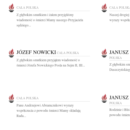
CAŁA POLSKA
CAŁA POLSK
Z głębokim smutkiem i żalem przyjęliśmy
Naszej drogiej
wiadomość o śmierci Mamy naszego Przyjaciela
wyrazy współc
sędziego...
JÓZEF NOWICKI
JANUSZ
CAŁA POLSKA
POLSKA
Z głębokim smutkiem przyjąłem wiadomość o
Z głębokim sm
śmierci Józefa Nowickiego Posła na Sejm II, III...
Daszczyńskiego
JANUSZ
CAŁA POLSKA
POLSKA
Panu Andrzejowi Abramczukowi wyrazy
Rodzinie i Bli
współczucia z powodu śmierci Mamy składają
powodu śmierc
Rada...