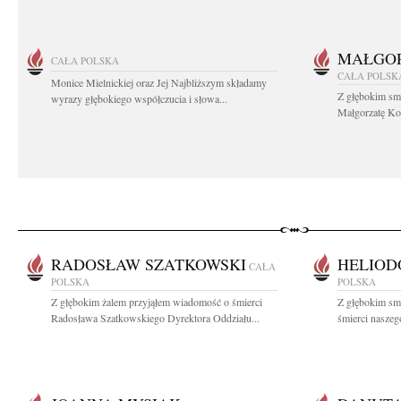
MAŁGOR
CAŁA POLSKA
CAŁA POLSK
Monice Mielnickiej oraz Jej Najbliższym składamy
Z głębokim sm
wyrazy głębokiego współczucia i słowa...
Małgorzatę Koś
RADOSŁAW SZATKOWSKI
HELIOD
CAŁA
POLSKA
POLSKA
Z głębokim żalem przyjąłem wiadomość o śmierci
Z głębokim sm
Radosława Szatkowskiego Dyrektora Oddziału...
śmierci naszego