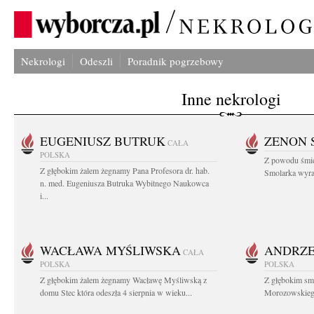
Nekrologi
Odeszli
Poradnik pogrzebowy
Inne nekrologi
EUGENIUSZ BUTRUK
ZENON 
CAŁA
POLSKA
Z powodu śmie
Z głębokim żalem żegnamy Pana Profesora dr. hab.
Smolarka wyraz
n. med. Eugeniusza Butruka Wybitnego Naukowca
i...
WACŁAWA MYŚLIWSKA
ANDRZE
CAŁA
POLSKA
POLSKA
Z głębokim żalem żegnamy Wacławę Myśliwską z
Z głębokim sm
domu Stec która odeszła 4 sierpnia w wieku...
Morozowskiego 