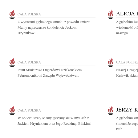
ALICJA
CAŁA POLSKA
Z wyrazami głębokiego smutku z powodu śmierci
Z głębokim żal
Mamy najszczersze kondolencje Jackowi
wiadomość o śm
Hryniukowi...
naszego...
CAŁA POLSKA
CAŁA POLSK
Panu Ministrowi Olgierdowi Dziekońskiemu
Naszej Drogie
Pełnomocnikowi Zarządu Województwa...
Kulawik skład
JERZY 
CAŁA POLSKA
W obliczu straty Mamy łączymy się w myślach z
Z głębokim sm
Jackiem Hryniukiem oraz Jego Rodziną i Bliskimi...
śmierci Jerze
tych...