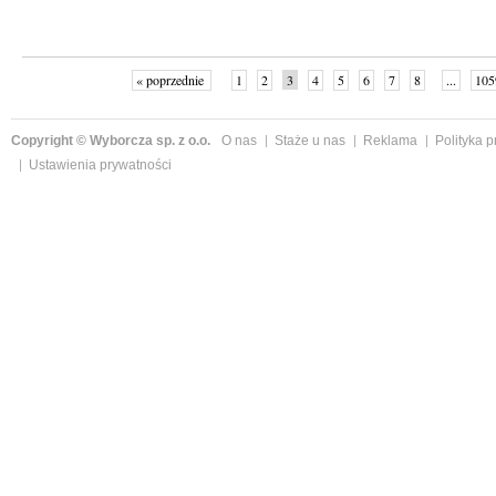
« poprzednie
1
2
3
4
5
6
7
8
...
105
Copyright © Wyborcza sp. z o.o.
O nas
Staże u nas
Reklama
Polityka 
Ustawienia prywatności