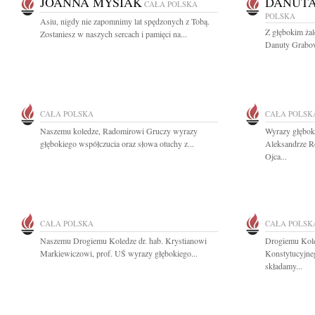
JOANNA MYSIAK
DANUT
CAŁA POLSKA
POLSKA
Asiu, nigdy nie zapomnimy lat spędzonych z Tobą.
Z głębokim ża
Zostaniesz w naszych sercach i pamięci na...
Danuty Grabows
CAŁA POLSKA
CAŁA POLSK
Naszemu koledze, Radomirowi Gruczy wyrazy
Wyrazy głębok
głębokiego współczucia oraz słowa otuchy z...
Aleksandrze R
Ojca...
CAŁA POLSKA
CAŁA POLSK
Naszemu Drogiemu Koledze dr. hab. Krystianowi
Drogiemu Kole
Markiewiczowi, prof. UŚ wyrazy głębokiego...
Konstytucyjne
składamy...