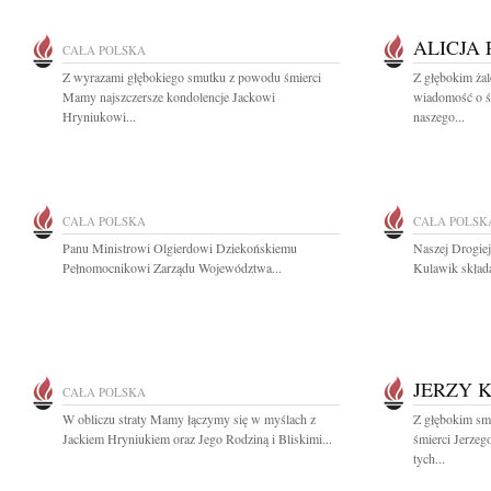
ALICJA
CAŁA POLSKA
Z wyrazami głębokiego smutku z powodu śmierci
Z głębokim żal
Mamy najszczersze kondolencje Jackowi
wiadomość o śm
Hryniukowi...
naszego...
CAŁA POLSKA
CAŁA POLSK
Panu Ministrowi Olgierdowi Dziekońskiemu
Naszej Drogie
Pełnomocnikowi Zarządu Województwa...
Kulawik skład
JERZY 
CAŁA POLSKA
W obliczu straty Mamy łączymy się w myślach z
Z głębokim sm
Jackiem Hryniukiem oraz Jego Rodziną i Bliskimi...
śmierci Jerze
tych...