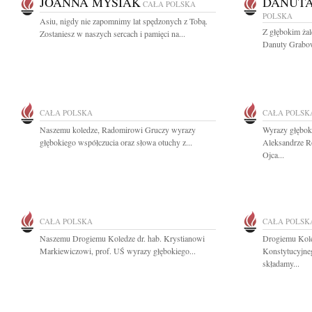
JOANNA MYSIAK
DANUT
CAŁA POLSKA
POLSKA
Asiu, nigdy nie zapomnimy lat spędzonych z Tobą.
Z głębokim ża
Zostaniesz w naszych sercach i pamięci na...
Danuty Grabows
CAŁA POLSKA
CAŁA POLSK
Naszemu koledze, Radomirowi Gruczy wyrazy
Wyrazy głębok
głębokiego współczucia oraz słowa otuchy z...
Aleksandrze R
Ojca...
CAŁA POLSKA
CAŁA POLSK
Naszemu Drogiemu Koledze dr. hab. Krystianowi
Drogiemu Kole
Markiewiczowi, prof. UŚ wyrazy głębokiego...
Konstytucyjne
składamy...