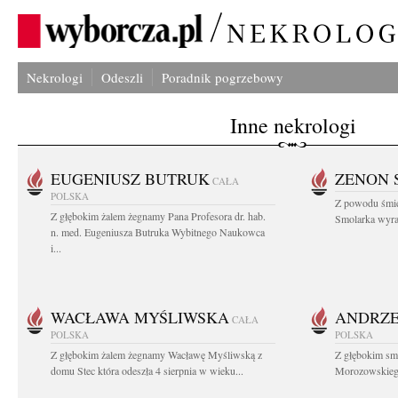
Nekrologi
Odeszli
Poradnik pogrzebowy
Inne nekrologi
EUGENIUSZ BUTRUK
ZENON 
CAŁA
POLSKA
Z powodu śmie
Z głębokim żalem żegnamy Pana Profesora dr. hab.
Smolarka wyraz
n. med. Eugeniusza Butruka Wybitnego Naukowca
i...
WACŁAWA MYŚLIWSKA
ANDRZE
CAŁA
POLSKA
POLSKA
Z głębokim żalem żegnamy Wacławę Myśliwską z
Z głębokim sm
domu Stec która odeszła 4 sierpnia w wieku...
Morozowskiego 