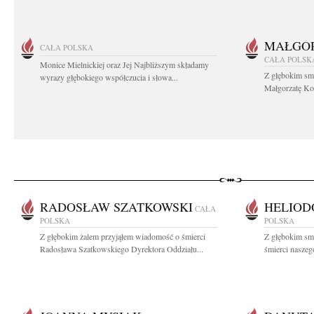
MAŁGOR
CAŁA POLSKA
CAŁA POLSK
Monice Mielnickiej oraz Jej Najbliższym składamy
Z głębokim sm
wyrazy głębokiego współczucia i słowa...
Małgorzatę Koś
RADOSŁAW SZATKOWSKI
HELIOD
CAŁA
POLSKA
POLSKA
Z głębokim żalem przyjąłem wiadomość o śmierci
Z głębokim sm
Radosława Szatkowskiego Dyrektora Oddziału...
śmierci naszego