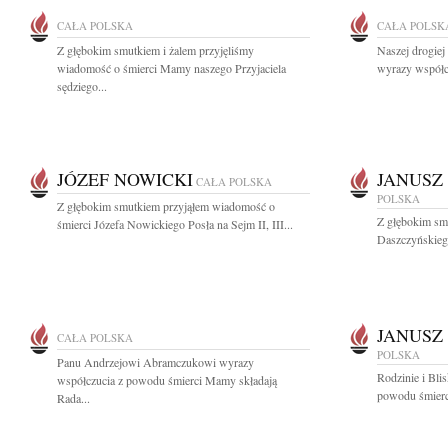
CAŁA POLSKA
CAŁA POLSK
Z głębokim smutkiem i żalem przyjęliśmy
Naszej drogiej
wiadomość o śmierci Mamy naszego Przyjaciela
wyrazy współc
sędziego...
JÓZEF NOWICKI
JANUSZ
CAŁA POLSKA
POLSKA
Z głębokim smutkiem przyjąłem wiadomość o
Z głębokim sm
śmierci Józefa Nowickiego Posła na Sejm II, III...
Daszczyńskiego
JANUSZ
CAŁA POLSKA
POLSKA
Panu Andrzejowi Abramczukowi wyrazy
Rodzinie i Bli
współczucia z powodu śmierci Mamy składają
powodu śmierc
Rada...