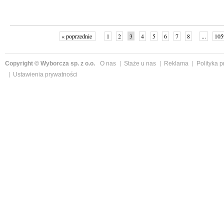
« poprzednie
1
2
3
4
5
6
7
8
...
105
Copyright © Wyborcza sp. z o.o.
O nas
Staże u nas
Reklama
Polityka 
Ustawienia prywatności