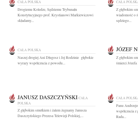
CAŁA POLSKA
CAŁA POLSK
Drogiemu Koledze, Sędziemu Trybunału
Z głębokim smu
Konstytucyjnego prof. Krystianowi Markiewiczowi
wiadomość o ś
składamy...
sędziego...
JÓZEF 
CAŁA POLSKA
Naszej drogiej Ani Długosz i Jej Rodzinie głębokie
Z głębokim sm
wyrazy współczucia z powodu...
śmierci Józefa 
JANUSZ DASZCZYŃSKI
CAŁA
CAŁA POLSK
POLSKA
Panu Andrzej
Z głębokim smutkiem i żalem żegnamy Janusza
współczucia z
Daszczyńskiego Prezesa Telewizji Polskiej,...
Rada...