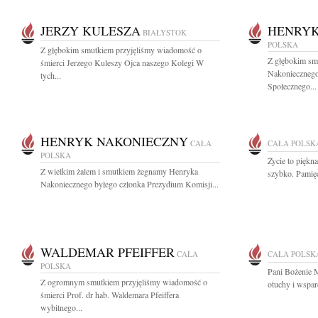
JERZY KULESZA
HENRYK
BIAŁYSTOK
POLSKA
Z głębokim smutkiem przyjęliśmy wiadomość o
Z głębokim s
śmierci Jerzego Kuleszy Ojca naszego Kolegi W
Nakoniecznego
tych...
Społecznego...
HENRYK NAKONIECZNY
CAŁA
CAŁA POLSK
POLSKA
Życie to piękn
Z wielkim żalem i smutkiem żegnamy Henryka
szybko. Pamięć
Nakoniecznego byłego członka Prezydium Komisji...
WALDEMAR PFEIFFER
CAŁA
CAŁA POLSK
POLSKA
Pani Bożenie M
Z ogromnym smutkiem przyjęliśmy wiadomość o
otuchy i wsparc
śmierci Prof. dr hab. Waldemara Pfeiffera
wybitnego...