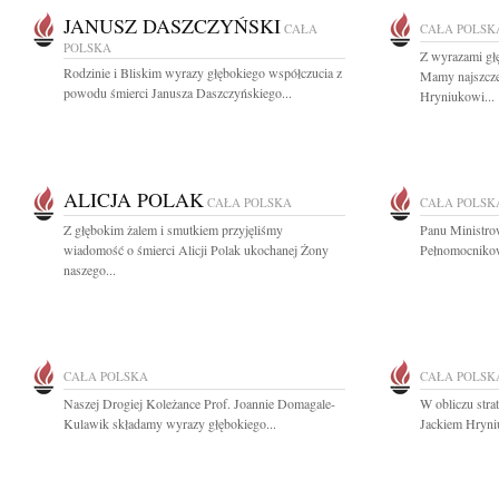
JANUSZ DASZCZYŃSKI
CAŁA
CAŁA POLSK
POLSKA
Z wyrazami gł
Rodzinie i Bliskim wyrazy głębokiego współczucia z
Mamy najszcze
powodu śmierci Janusza Daszczyńskiego...
Hryniukowi...
ALICJA POLAK
CAŁA POLSKA
CAŁA POLSK
Z głębokim żalem i smutkiem przyjęliśmy
Panu Ministro
wiadomość o śmierci Alicji Polak ukochanej Żony
Pełnomocnikow
naszego...
CAŁA POLSKA
CAŁA POLSK
Naszej Drogiej Koleżance Prof. Joannie Domagale-
W obliczu str
Kulawik składamy wyrazy głębokiego...
Jackiem Hryniu