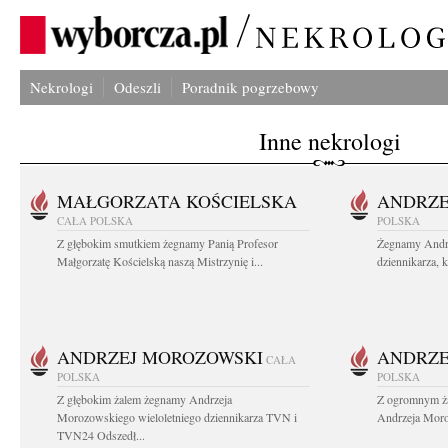
Nekrologi
Odeszli
Poradnik pogrzebowy
Inne nekrologi
MAŁGORZATA KOŚCIELSKA
ANDRZE
CAŁA POLSKA
POLSKA
Z głębokim smutkiem żegnamy Panią Profesor
Żegnamy Andr
Małgorzatę Kościelską naszą Mistrzynię i...
dziennikarza, 
ANDRZEJ MOROZOWSKI
ANDRZE
CAŁA
POLSKA
POLSKA
Z głębokim żalem żegnamy Andrzeja
Z ogromnym ża
Morozowskiego wieloletniego dziennikarza TVN i
Andrzeja Moro
TVN24 Odszedł...