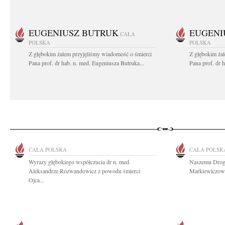
EUGENIUSZ BUTRUK
EUGENI
CAŁA
POLSKA
POLSKA
Z głębokim żalem przyjęliśmy wiadomość o śmierci
Z głębokim ża
Pana prof. dr hab. n. med. Eugeniusza Butruka...
Pana prof. dr 
CAŁA POLSKA
CAŁA POLSK
Wyrazy głębokiego współczucia dr n. med.
Naszemu Drogi
Aleksandrze Rozwandowicz z powodu śmierci
Markiewiczowi
Ojca...