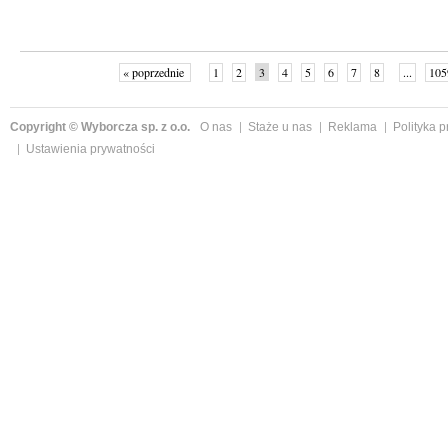
« poprzednie
1
2
3
4
5
6
7
8
...
105
Copyright © Wyborcza sp. z o.o.
O nas
Staże u nas
Reklama
Polityka 
Ustawienia prywatności