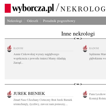
Nekrologi
Odeszli
Poradnik pogrzebowy
Inne nekrologi
RADOM
RADOM
Annie Ciskowskiej wyrazy najgłębszego
Sędziemu Mar
współczucia z powodu śmierci Mamy składają
głębokiemu wsp
Zarząd...
JUREK BIENIEK
Panu Leszkowi
Komisji Rolnic
Zmarł Nasz Ukochany Cioteczny Brat Jurek Bieniek
uśmiechnięty, życzliwy, zawsze nam pomocny....