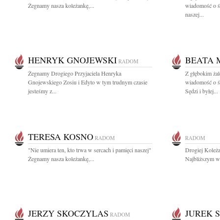
Żegnamy nasza koleżankę,...
wiadomość o ś
naszej...
HENRYK GNOJEWSKI
BEATA 
RADOM
Żegnamy Drogiego Przyjaciela Henryka
Z głębokim żal
Gnojewskiego Zosiu i Edyto w tym trudnym czasie
wiadomość o
jesteśmy z...
Sędzi i byłej...
TERESA KOSNO
RADOM
RADOM
"Nie umiera ten, kto trwa w sercach i pamięci naszej"
Drogiej Koleża
Żegnamy nasza koleżankę,...
Najbliższym wy
JERZY SKOCZYLAS
JUREK 
RADOM