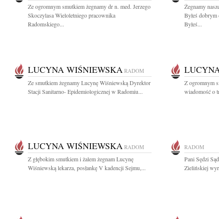
Ze ogromnym smutkiem żegnamy dr n. med. Jerzego
Żegnamy nasze
Skoczylasa Wieloletniego pracownika
Byłeś dobrym 
Radomskiego...
Byłeś...
LUCYNA WIŚNIEWSKA
LUCYNA
RADOM
Ze smutkiem żegnamy Lucynę Wiśniewską Dyrektor
Z ogromnym sm
Stacji Sanitarno- Epidemiologicznej w Radomiu...
wiadomość o tr
LUCYNA WIŚNIEWSKA
RADOM
RADOM
Z głębokim smutkiem i żalem żegnam Lucynę
Pani Sędzi Są
Wiśniewską lekarza, posłankę V kadencji Sejmu,...
Zielińskiej wy