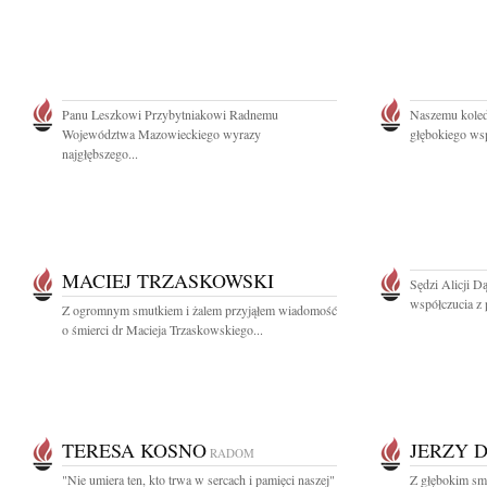
Panu Leszkowi Przybytniakowi Radnemu
Naszemu kole
Województwa Mazowieckiego wyrazy
głębokiego wsp
najgłębszego...
MACIEJ TRZASKOWSKI
Sędzi Alicji D
współczucia z 
Z ogromnym smutkiem i żalem przyjąłem wiadomość
o śmierci dr Macieja Trzaskowskiego...
TERESA KOSNO
JERZY 
RADOM
"Nie umiera ten, kto trwa w sercach i pamięci naszej"
Z głębokim smu