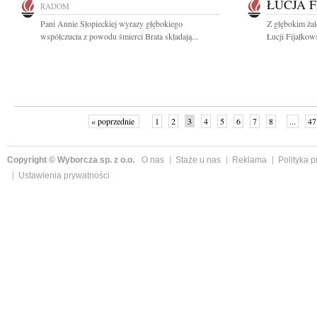
ŁUCJA 
RADOM
Pani Annie Słopieckiej wyrazy głębokiego
Z głębokim ża
współczucia z powodu śmierci Brata składają...
Łucji Fijałkow
« poprzednie
1
2
3
4
5
6
7
8
...
47
Copyright © Wyborcza sp. z o.o.
O nas
Staże u nas
Reklama
Polityka 
Ustawienia prywatności