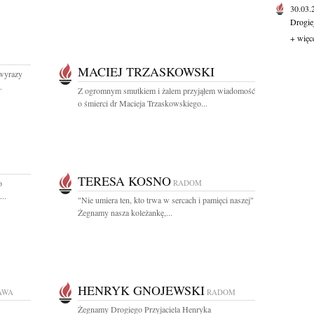
30.03
Drogie
+ więc
MACIEJ TRZASKOWSKI
wyrazy
.
Z ogromnym smutkiem i żalem przyjąłem wiadomość
o śmierci dr Macieja Trzaskowskiego...
TERESA KOSNO
o
RADOM
..
"Nie umiera ten, kto trwa w sercach i pamięci naszej"
Żegnamy nasza koleżankę,...
HENRYK GNOJEWSKI
AWA
RADOM
Żegnamy Drogiego Przyjaciela Henryka