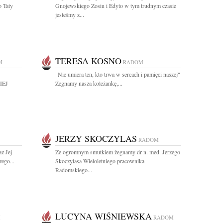
 Taty
Gnojewskiego Zosiu i Edyto w tym trudnym czasie
jesteśmy z...
TERESA KOSNO
M
RADOM
"Nie umiera ten, kto trwa w sercach i pamięci naszej"
IEJ
Żegnamy nasza koleżankę,...
JERZY SKOCZYLAS
RADOM
z Jej
Ze ogromnym smutkiem żegnamy dr n. med. Jerzego
ego...
Skoczylasa Wieloletniego pracownika
Radomskiego...
LUCYNA WIŚNIEWSKA
M
RADOM