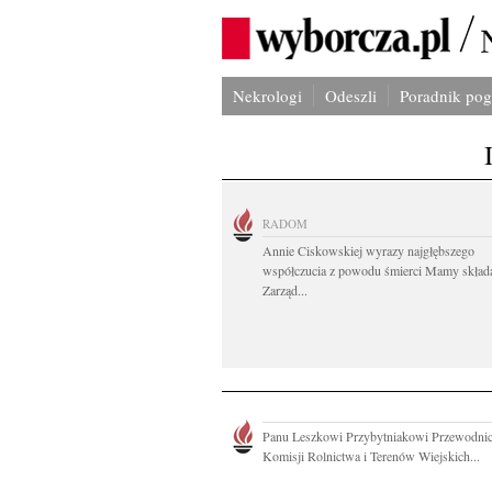
Nekrologi
Odeszli
Poradnik po
RADOM
Annie Ciskowskiej wyrazy najgłębszego
współczucia z powodu śmierci Mamy skład
Zarząd...
Panu Leszkowi Przybytniakowi Przewodni
Komisji Rolnictwa i Terenów Wiejskich...