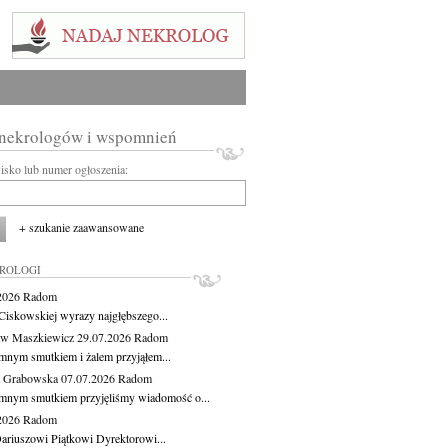
 nekrologów i wspomnień
wisko lub numer ogłoszenia:
+ szukanie zaawansowane
KROLOGI
.2026
Radom
Ciskowskiej wyrazy najgłębszego...
aw Maszkiewicz
29.07.2026
Radom
mnym smutkiem i żalem przyjąłem...
a Grabowska
07.07.2026
Radom
mnym smutkiem przyjęliśmy wiadomość o...
.2026
Radom
ariuszowi Piątkowi Dyrektorowi...