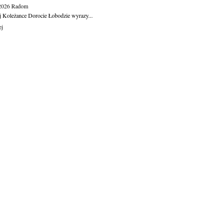
.2026
Radom
j Koleżance Dorocie Łobodzie wyrazy...
ej