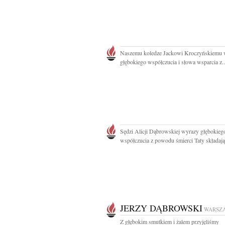
Naszemu koledze Jackowi Kroczyńskiemu 
głębokiego współczucia i słowa wsparcia z..
Sędzi Alicji Dąbrowskiej wyrazy głębokieg
współczucia z powodu śmierci Taty składają.
JERZY DĄBROWSKI
WARSZ
Z głębokim smutkiem i żalem przyjęliśmy