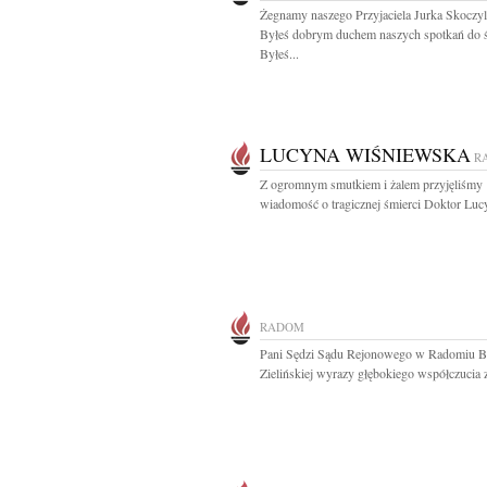
Żegnamy naszego Przyjaciela Jurka Skoczyl
Byłeś dobrym duchem naszych spotkań do ś
Byłeś...
LUCYNA WIŚNIEWSKA
R
Z ogromnym smutkiem i żalem przyjęliśmy
wiadomość o tragicznej śmierci Doktor Lucy
RADOM
Pani Sędzi Sądu Rejonowego w Radomiu B
Zielińskiej wyrazy głębokiego współczucia z