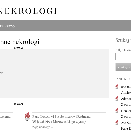
grzebowy
Inne nekrologi
Szukaj
Imię i naz
ają
INNE NE
06.08
Annie 
Zdzisł
Z ogro
Danut
czącemu
Panu Leszkowi Przybytniakowi Radnemu
Z ogro
Województwa Mazowieckiego wyrazy
26.05
najgłębszego...
Panu D