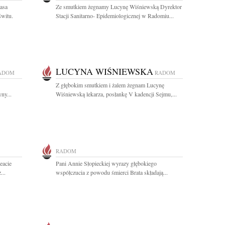
asa
Ze smutkiem żegnamy Lucynę Wiśniewską Dyrektor
witu.
Stacji Sanitarno- Epidemiologicznej w Radomiu...
LUCYNA WIŚNIEWSKA
ADOM
RADOM
Z głębokim smutkiem i żalem żegnam Lucynę
ny...
Wiśniewską lekarza, posłankę V kadencji Sejmu,...
RADOM
eacie
Pani Annie Słopieckiej wyrazy głębokiego
...
współczucia z powodu śmierci Brata składają...