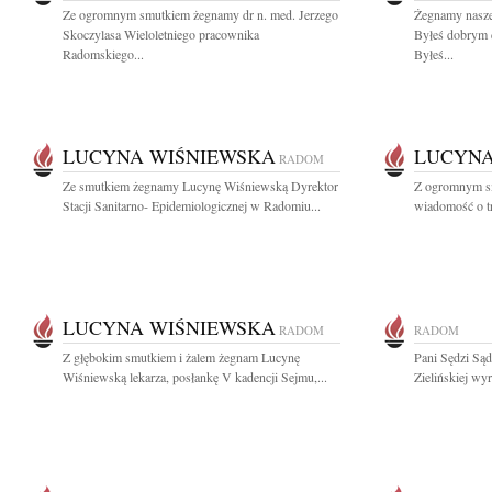
Ze ogromnym smutkiem żegnamy dr n. med. Jerzego
Żegnamy nasze
Skoczylasa Wieloletniego pracownika
Byłeś dobrym 
Radomskiego...
Byłeś...
LUCYNA WIŚNIEWSKA
LUCYNA
RADOM
Ze smutkiem żegnamy Lucynę Wiśniewską Dyrektor
Z ogromnym sm
Stacji Sanitarno- Epidemiologicznej w Radomiu...
wiadomość o tr
LUCYNA WIŚNIEWSKA
RADOM
RADOM
Z głębokim smutkiem i żalem żegnam Lucynę
Pani Sędzi Są
Wiśniewską lekarza, posłankę V kadencji Sejmu,...
Zielińskiej wy