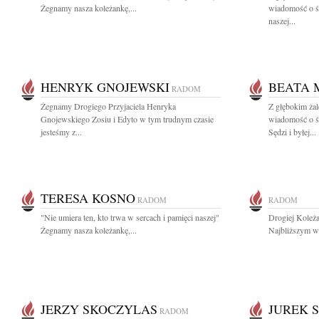
Żegnamy nasza koleżankę,...
wiadomość o ś
naszej...
HENRYK GNOJEWSKI
BEATA 
RADOM
Żegnamy Drogiego Przyjaciela Henryka
Z głębokim żal
Gnojewskiego Zosiu i Edyto w tym trudnym czasie
wiadomość o
jesteśmy z...
Sędzi i byłej...
TERESA KOSNO
RADOM
RADOM
"Nie umiera ten, kto trwa w sercach i pamięci naszej"
Drogiej Koleża
Żegnamy nasza koleżankę,...
Najbliższym wy
JERZY SKOCZYLAS
JUREK 
RADOM