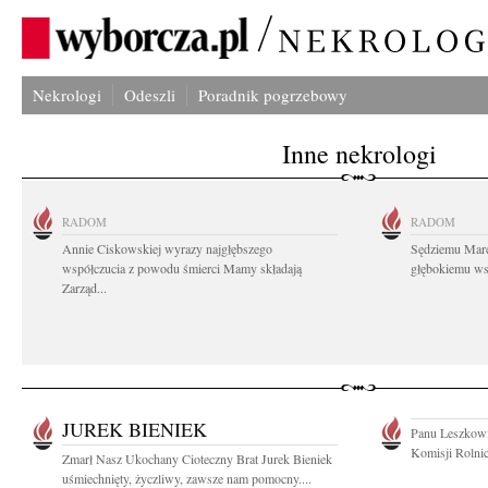
Nekrologi
Odeszli
Poradnik pogrzebowy
Inne nekrologi
RADOM
RADOM
Annie Ciskowskiej wyrazy najgłębszego
Sędziemu Mar
współczucia z powodu śmierci Mamy składają
głębokiemu wsp
Zarząd...
JUREK BIENIEK
Panu Leszkowi
Komisji Rolnic
Zmarł Nasz Ukochany Cioteczny Brat Jurek Bieniek
uśmiechnięty, życzliwy, zawsze nam pomocny....