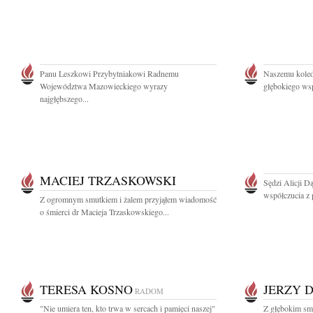
Panu Leszkowi Przybytniakowi Radnemu
Naszemu kole
Województwa Mazowieckiego wyrazy
głębokiego wsp
najgłębszego...
MACIEJ TRZASKOWSKI
Sędzi Alicji D
współczucia z 
Z ogromnym smutkiem i żalem przyjąłem wiadomość
o śmierci dr Macieja Trzaskowskiego...
TERESA KOSNO
JERZY 
RADOM
"Nie umiera ten, kto trwa w sercach i pamięci naszej"
Z głębokim smu