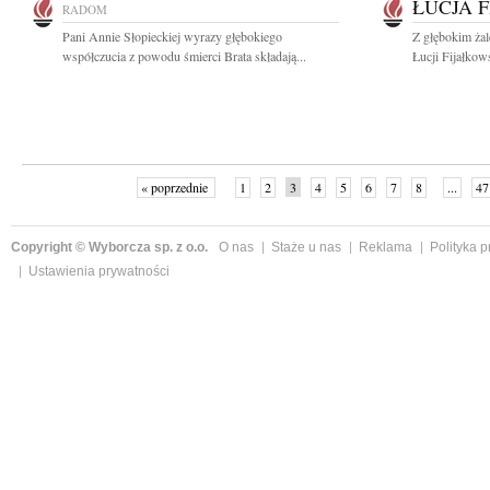
ŁUCJA 
RADOM
Pani Annie Słopieckiej wyrazy głębokiego
Z głębokim ża
współczucia z powodu śmierci Brata składają...
Łucji Fijałkow
« poprzednie
1
2
3
4
5
6
7
8
...
47
Copyright © Wyborcza sp. z o.o.
O nas
Staże u nas
Reklama
Polityka 
Ustawienia prywatności