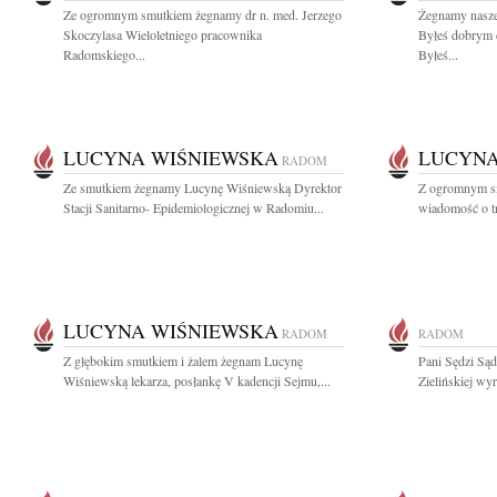
Ze ogromnym smutkiem żegnamy dr n. med. Jerzego
Żegnamy nasze
Skoczylasa Wieloletniego pracownika
Byłeś dobrym 
Radomskiego...
Byłeś...
LUCYNA WIŚNIEWSKA
LUCYNA
RADOM
Ze smutkiem żegnamy Lucynę Wiśniewską Dyrektor
Z ogromnym sm
Stacji Sanitarno- Epidemiologicznej w Radomiu...
wiadomość o tr
LUCYNA WIŚNIEWSKA
RADOM
RADOM
Z głębokim smutkiem i żalem żegnam Lucynę
Pani Sędzi Są
Wiśniewską lekarza, posłankę V kadencji Sejmu,...
Zielińskiej wy