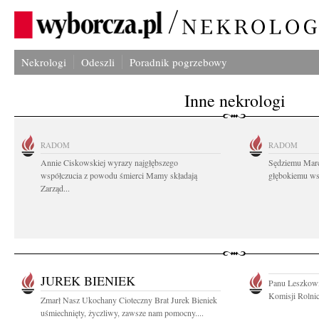
Nekrologi
Odeszli
Poradnik pogrzebowy
Inne nekrologi
RADOM
RADOM
Annie Ciskowskiej wyrazy najgłębszego
Sędziemu Mar
współczucia z powodu śmierci Mamy składają
głębokiemu wsp
Zarząd...
JUREK BIENIEK
Panu Leszkowi
Komisji Rolnic
Zmarł Nasz Ukochany Cioteczny Brat Jurek Bieniek
uśmiechnięty, życzliwy, zawsze nam pomocny....