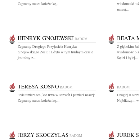
Żegnamy nasza koleżankę,...
wiadomość o ś
naszej...
HENRYK GNOJEWSKI
BEATA 
RADOM
Żegnamy Drogiego Przyjaciela Henryka
Z głębokim żal
Gnojewskiego Zosiu i Edyto w tym trudnym czasie
wiadomość o
jesteśmy z...
Sędzi i byłej...
TERESA KOSNO
RADOM
RADOM
"Nie umiera ten, kto trwa w sercach i pamięci naszej"
Drogiej Koleża
Żegnamy nasza koleżankę,...
Najbliższym wy
JERZY SKOCZYLAS
JUREK 
RADOM