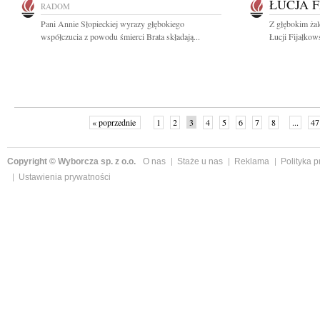
ŁUCJA 
RADOM
Pani Annie Słopieckiej wyrazy głębokiego
Z głębokim ża
współczucia z powodu śmierci Brata składają...
Łucji Fijałkow
« poprzednie
1
2
3
4
5
6
7
8
...
47
Copyright © Wyborcza sp. z o.o.
O nas
Staże u nas
Reklama
Polityka 
Ustawienia prywatności