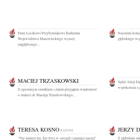
Panu Leszkowi Przybytniakowi Radnemu
Naszemu kole
Województwa Mazowieckiego wyrazy
głębokiego wsp
najgłębszego...
MACIEJ TRZASKOWSKI
Sędzi Alicji D
współczucia z 
Z ogromnym smutkiem i żalem przyjąłem wiadomość
o śmierci dr Macieja Trzaskowskiego...
TERESA KOSNO
JERZY 
RADOM
"Nie umiera ten, kto trwa w sercach i pamięci naszej"
Z głębokim smu