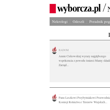
Nekrologi
Odeszli
Poradnik po
RADOM
Annie Ciskowskiej wyrazy najgłębszego
współczucia z powodu śmierci Mamy skład
Zarząd...
Panu Leszkowi Przybytniakowi Przewodni
Komisji Rolnictwa i Terenów Wiejskich...