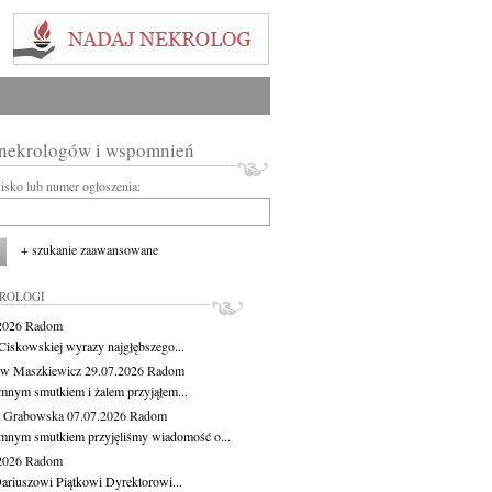
 nekrologów i wspomnień
wisko lub numer ogłoszenia:
+ szukanie zaawansowane
KROLOGI
.2026
Radom
Ciskowskiej wyrazy najgłębszego...
aw Maszkiewicz
29.07.2026
Radom
mnym smutkiem i żalem przyjąłem...
a Grabowska
07.07.2026
Radom
mnym smutkiem przyjęliśmy wiadomość o...
.2026
Radom
ariuszowi Piątkowi Dyrektorowi...