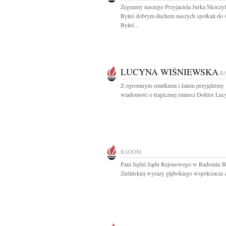
Żegnamy naszego Przyjaciela Jurka Skoczyl
Byłeś dobrym duchem naszych spotkań do ś
Byłeś...
LUCYNA WIŚNIEWSKA
R
Z ogromnym smutkiem i żalem przyjęliśmy
wiadomość o tragicznej śmierci Doktor Lucy
RADOM
Pani Sędzi Sądu Rejonowego w Radomiu B
Zielińskiej wyrazy głębokiego współczucia z