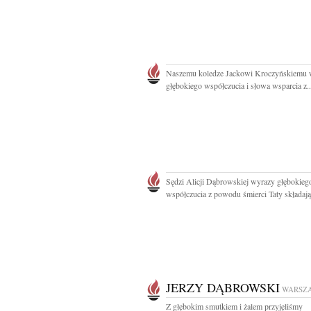
Naszemu koledze Jackowi Kroczyńskiemu 
głębokiego współczucia i słowa wsparcia z..
Sędzi Alicji Dąbrowskiej wyrazy głębokieg
współczucia z powodu śmierci Taty składają.
JERZY DĄBROWSKI
WARSZ
Z głębokim smutkiem i żalem przyjęliśmy