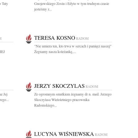
 Taty
Gnojewskiego Zosiu i Edyto w tym trudnym czasie
jesteśmy z...
TERESA KOSNO
M
RADOM
"Nie umiera ten, kto trwa w sercach i pamięci naszej"
IEJ
Żegnamy nasza koleżankę,...
JERZY SKOCZYLAS
RADOM
z Jej
Ze ogromnym smutkiem żegnamy dr n. med. Jerzego
ego...
Skoczylasa Wieloletniego pracownika
Radomskiego...
LUCYNA WIŚNIEWSKA
M
RADOM