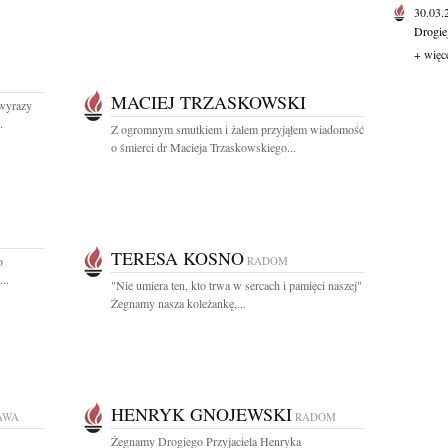
30.03
Drogie
+ więc
MACIEJ TRZASKOWSKI
wyrazy
.
Z ogromnym smutkiem i żalem przyjąłem wiadomość
o śmierci dr Macieja Trzaskowskiego...
TERESA KOSNO
o
RADOM
..
"Nie umiera ten, kto trwa w sercach i pamięci naszej"
Żegnamy nasza koleżankę,...
HENRYK GNOJEWSKI
AWA
RADOM
Żegnamy Drogiego Przyjaciela Henryka