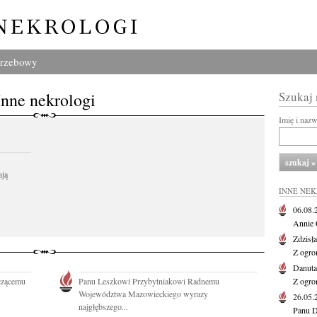
grzebowy
Inne nekrologi
Szukaj
Imię i naz
ają
INNE NE
06.08
Annie 
Zdzisł
Z ogro
Danut
czącemu
Panu Leszkowi Przybytniakowi Radnemu
Z ogro
Województwa Mazowieckiego wyrazy
26.05
najgłębszego...
Panu D