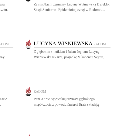
asa
Ze smutkiem żegnamy Lucynę Wiśniewską Dyrektor
witu.
Stacji Sanitarno- Epidemiologicznej w Radomiu...
LUCYNA WIŚNIEWSKA
ADOM
RADOM
Z głębokim smutkiem i żalem żegnam Lucynę
ny...
Wiśniewską lekarza, posłankę V kadencji Sejmu,...
RADOM
eacie
Pani Annie Słopieckiej wyrazy głębokiego
...
współczucia z powodu śmierci Brata składają...