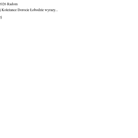
.2026
Radom
j Koleżance Dorocie Łobodzie wyrazy...
ej