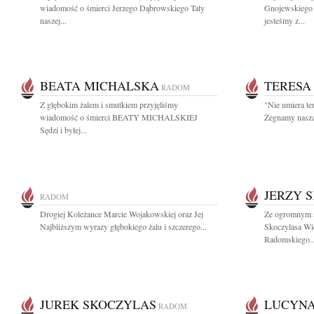
wiadomość o śmierci Jerzego Dąbrowskiego Taty
Gnojewskiego 
naszej...
jesteśmy z...
BEATA MICHALSKA
TERESA
RADOM
Z głębokim żalem i smutkiem przyjęliśmy
"Nie umiera te
wiadomość o śmierci BEATY MICHALSKIEJ
Żegnamy nasza 
Sędzi i byłej...
JERZY 
RADOM
Drogiej Koleżance Marcie Wojakowskiej oraz Jej
Ze ogromnym s
Najbliższym wyrazy głębokiego żalu i szczerego...
Skoczylasa Wi
Radomskiego..
JUREK SKOCZYLAS
LUCYNA
RADOM