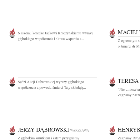
MACIEJ
Naszemu koledze Jackowi Kroczyńskiemu wyrazy
głębokiego współczucia i słowa wsparcia z...
Z ogromnym sm
o śmierci dr M
TERESA
Sędzi Alicji Dąbrowskiej wyrazy głębokiego
współczucia z powodu śmierci Taty składają...
"Nie umiera te
Żegnamy nasza 
JERZY DĄBROWSKI
HENRYK
WARSZAWA
Z głębokim smutkiem i żalem przyjęliśmy
Żegnamy Drogi