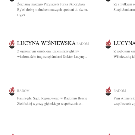
Żegnamy naszego Przyjaciela Jurka Skoczylasa
Ze smutkiem ż
Byłeś dobrym duchem naszych spotkań do świtu.
Stacji Sanitar
Byłeś...
LUCYNA WIŚNIEWSKA
LUCYNA
RADOM
Z ogromnym smutkiem i żalem przyjęliśmy
Z głębokim sm
wiadomość o tragicznej śmierci Doktor Lucyny...
Wiśniewską lek
RADOM
RADOM
Pani Sędzi Sądu Rejonowego w Radomiu Beacie
Pani Annie Sło
Zielińskiej wyrazy głębokiego współczucia z...
współczucia z 