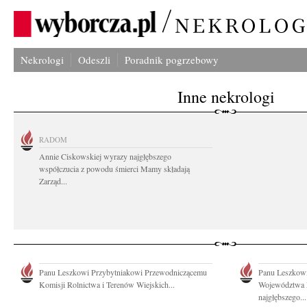
Nekrologi
Odeszli
Poradnik pogrzebowy
Inne nekrologi
RADOM
Annie Ciskowskiej wyrazy najgłębszego
współczucia z powodu śmierci Mamy składają
Zarząd...
Panu Leszkowi Przybytniakowi Przewodniczącemu
Panu Leszkow
Komisji Rolnictwa i Terenów Wiejskich...
Województwa 
najgłębszego...