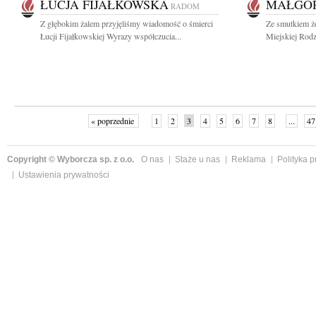
ŁUCJA FIJAŁKOWSKA
MAŁGOR
RADOM
Z głębokim żalem przyjęliśmy wiadomość o śmierci
Ze smutkiem ż
Łucji Fijałkowskiej Wyrazy współczucia...
Miejskiej Rodz
« poprzednie
1
2
3
4
5
6
7
8
...
47
Copyright © Wyborcza sp. z o.o.
O nas
Staże u nas
Reklama
Polityka 
Ustawienia prywatności