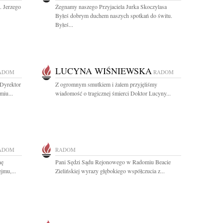
 Jerzego
Żegnamy naszego Przyjaciela Jurka Skoczylasa
Byłeś dobrym duchem naszych spotkań do świtu.
Byłeś...
LUCYNA WIŚNIEWSKA
ADOM
RADOM
Dyrektor
Z ogromnym smutkiem i żalem przyjęliśmy
miu...
wiadomość o tragicznej śmierci Doktor Lucyny...
ADOM
RADOM
nę
Pani Sędzi Sądu Rejonowego w Radomiu Beacie
jmu,...
Zielińskiej wyrazy głębokiego współczucia z...