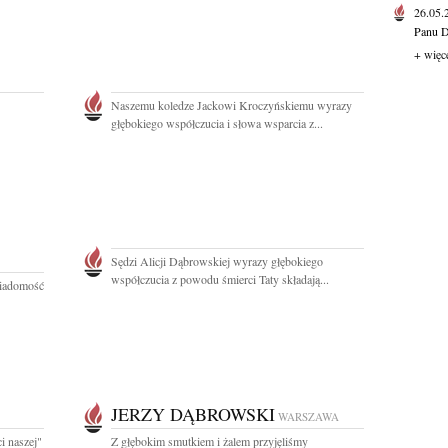
26.05
Panu D
+ więc
Naszemu koledze Jackowi Kroczyńskiemu wyrazy
głębokiego współczucia i słowa wsparcia z...
Sędzi Alicji Dąbrowskiej wyrazy głębokiego
współczucia z powodu śmierci Taty składają...
wiadomość
JERZY DĄBROWSKI
WARSZAWA
i naszej"
Z głębokim smutkiem i żalem przyjęliśmy