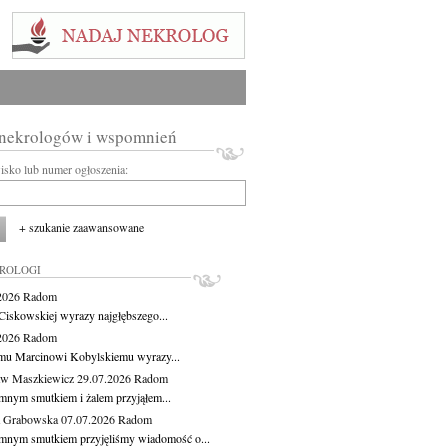
 nekrologów i wspomnień
wisko lub numer ogłoszenia:
+ szukanie zaawansowane
KROLOGI
.2026
Radom
Ciskowskiej wyrazy najgłębszego...
.2026
Radom
mu Marcinowi Kobylskiemu wyrazy...
aw Maszkiewicz
29.07.2026
Radom
mnym smutkiem i żalem przyjąłem...
a Grabowska
07.07.2026
Radom
mnym smutkiem przyjęliśmy wiadomość o...