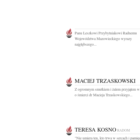
Panu Leszkowi Przybytniakowi Radnemu
Województwa Mazowieckiego wyrazy
najgłębszego...
MACIEJ TRZASKOWSKI
Z ogromnym smutkiem i żalem przyjąłem 
o śmierci dr Macieja Trzaskowskiego...
TERESA KOSNO
RADOM
"Nie umiera ten, kto trwa w sercach i pamięc