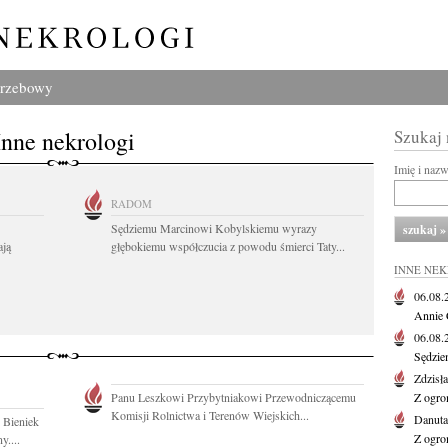
grzebowy
Inne nekrologi
Szukaj
Imię i naz
RADOM
Sędziemu Marcinowi Kobylskiemu wyrazy
ają
głębokiemu współczucia z powodu śmierci Taty...
INNE NE
06.08
Annie 
06.08
Sędzie
Zdzisł
Panu Leszkowi Przybytniakowi Przewodniczącemu
Z ogro
Komisji Rolnictwa i Terenów Wiejskich...
Danut
 Bieniek
Z ogro
y....