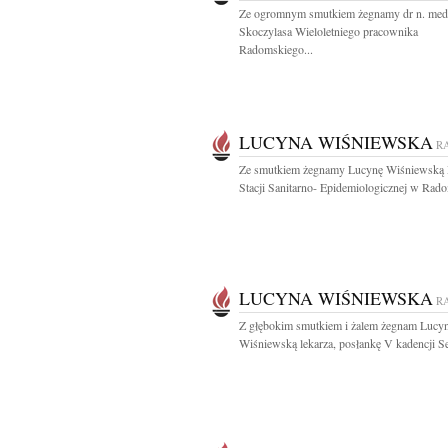
Ze ogromnym smutkiem żegnamy dr n. med.
Skoczylasa Wieloletniego pracownika
Radomskiego...
LUCYNA WIŚNIEWSKA
R
Ze smutkiem żegnamy Lucynę Wiśniewską 
Stacji Sanitarno- Epidemiologicznej w Rado
LUCYNA WIŚNIEWSKA
R
Z głębokim smutkiem i żalem żegnam Lucy
Wiśniewską lekarza, posłankę V kadencji Se