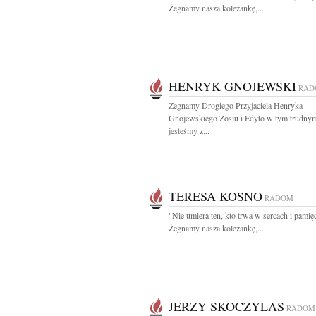
Żegnamy nasza koleżankę,...
HENRYK GNOJEWSKI
RAD
Żegnamy Drogiego Przyjaciela Henryka
Gnojewskiego Zosiu i Edyto w tym trudnym
jesteśmy z...
TERESA KOSNO
RADOM
"Nie umiera ten, kto trwa w sercach i pamięc
Żegnamy nasza koleżankę,...
JERZY SKOCZYLAS
RADOM