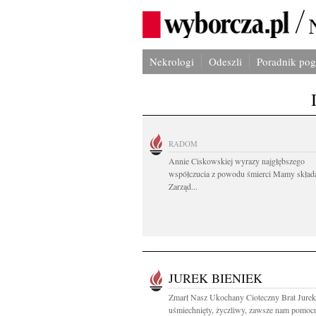
Nekrologi
Odeszli
Poradnik po
RADOM
Annie Ciskowskiej wyrazy najgłębszego
współczucia z powodu śmierci Mamy skład
Zarząd...
JUREK BIENIEK
Zmarł Nasz Ukochany Cioteczny Brat Jurek
uśmiechnięty, życzliwy, zawsze nam pomocn