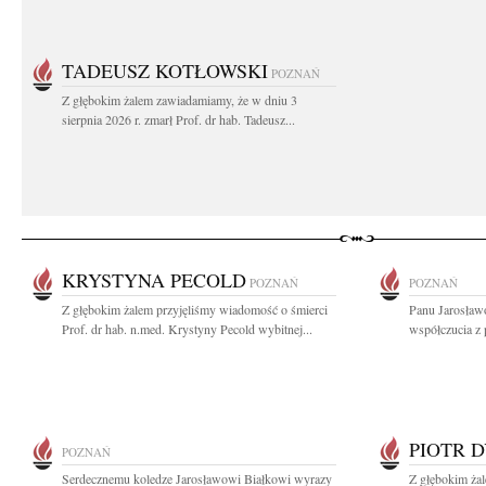
TADEUSZ KOTŁOWSKI
POZNAŃ
Z głębokim żalem zawiadamiamy, że w dniu 3
sierpnia 2026 r. zmarł Prof. dr hab. Tadeusz...
KRYSTYNA PECOLD
POZNAŃ
POZNAŃ
Z głębokim żalem przyjęliśmy wiadomość o śmierci
Panu Jarosław
Prof. dr hab. n.med. Krystyny Pecold wybitnej...
współczucia z 
PIOTR 
POZNAŃ
Serdecznemu koledze Jarosławowi Białkowi wyrazy
Z głębokim ża