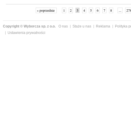
« poprzednie
1
2
3
4
5
6
7
8
...
27
Copyright © Wyborcza sp. z o.o.
O nas
Staże u nas
Reklama
Polityka 
Ustawienia prywatności