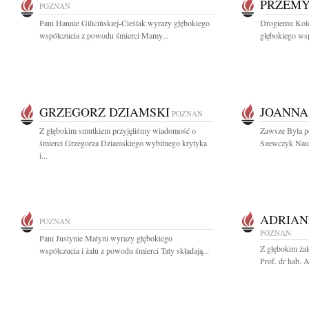
PRZEMY
POZNAŃ
Pani Hannie Gilicińskiej-Cieślak wyrazy głębokiego
Drogiemu Kol
współczucia z powodu śmierci Mamy...
głębokiego ws
GRZEGORZ DZIAMSKI
JOANNA
POZNAŃ
Z głębokim smutkiem przyjęliśmy wiadomość o
Zawsze Była p
śmierci Grzegorza Dziamskiego wybitnego krytyka
Szewczyk Nauc
i...
ADRIA
POZNAŃ
POZNAŃ
Pani Justynie Matyni wyrazy głębokiego
Z głębokim ża
współczucia i żalu z powodu śmierci Taty składają...
Prof. dr hab. 