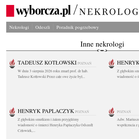
Nekrologi
Odeszli
Poradnik pogrzebowy
Inne nekrologi
TADEUSZ KOTŁOWSKI
HENRYK
POZNAŃ
W dniu 3 sierpnia 2026 roku zmarł prof. dr hab.
Z głębokim sm
Tadeusz Kotłowski Przez całe swe życie był...
wiadomość o ś
HENRYK PAPLACZYK
POZNAŃ
POZNAŃ
Z głębokim smutkiem i żalem przyjęliśmy
Adw. Mariuszo
wiadomość o śmierci Henryka Paplaczyka Odszedł
współczucia z 
Człowiek,...