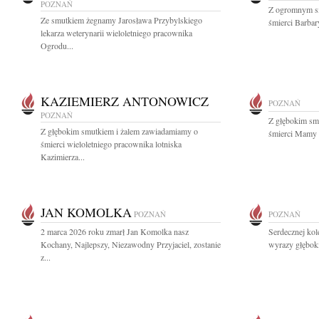
POZNAŃ
Z ogromnym s
Ze smutkiem żegnamy Jarosława Przybylskiego
śmierci Barbary
lekarza weterynarii wieloletniego pracownika
Ogrodu...
KAZIEMIERZ ANTONOWICZ
POZNAŃ
POZNAŃ
Z głębokim sm
Z głębokim smutkiem i żalem zawiadamiamy o
śmierci Mamy P
śmierci wieloletniego pracownika lotniska
Kazimierza...
JAN KOMOLKA
POZNAŃ
POZNAŃ
2 marca 2026 roku zmarł Jan Komolka nasz
Serdecznej kol
Kochany, Najlepszy, Niezawodny Przyjaciel, zostanie
wyrazy głębok
z...