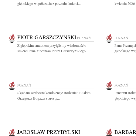
głębokiego współczucia z powodu śmierci...
kwietnia 2026 
PIOTR GARSZCZYŃSKI
POZNAŃ
POZNAŃ
Z głębokim smutkiem przyjęliśmy wiadomość o
Panu Przemys
śmierci Pana Mecenasa Piotra Garszczyńskiego...
głębokiego ws
POZNAŃ
POZNAŃ
Składam serdeczne kondolencje Rodzinie i Bliskim
Państwu Rober
Grzegorza Bogacza starosty...
głębokiego wsp
JAROSŁAW PRZYBYLSKI
BARBAR