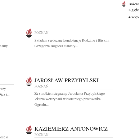
Bożen
Z głęb
+ więc
POZNAŃ
Składam serdeczne kondolencje Rodzinie i Bliskim
Mamy...
Grzegorza Bogacza starosty...
JAROSŁAW PRZYBYLSKI
POZNAŃ
razy
Ze smutkiem żegnamy Jarosława Przybylskiego
ca i...
lekarza weterynarii wieloletniego pracownika
Ogrodu...
KAZIEMIERZ ANTONOWICZ
POZNAŃ
ość o