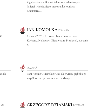
Z głębokim smutkiem i żalem zawiadamiamy o
śmierci wieloletniego pracownika lotniska
Kazimierza...
JAN KOMOLKA
POZNAŃ
ść o
2 marca 2026 roku zmarł Jan Komolka nasz
Kochany, Najlepszy, Niezawodny Przyjaciel, zostanie
z...
POZNAŃ
eślak
Pani Hannie Gilicińskiej-Cieślak wyrazy głębokiego
.
współczucia z powodu śmierci Mamy...
GRZEGORZ DZIAMSKI
NAŃ
POZNAŃ