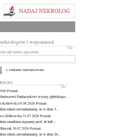
 nekrologów i wspomnień
wisko lub numer ogłoszenia:
+ szukanie zaawansowane
KROLOGI
.2026
Poznań
ariuszowi Paplaczykowi wyrazy głębokiego...
z Kotłowski
05.08.2026
Poznań
okim żalem zawiadamiamy, że w dniu 3...
wa Ziółkowska
31.07.2026
Poznań
okim smutkiem żegnamy prof. dr hab....
 Błaszak
30.07.2026
Poznań
okim żalem zawiadamiamy, że w dniu 26...