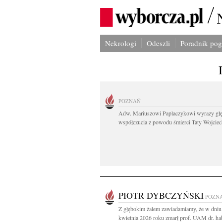
Nekrologi
Odeszli
Poradnik po
POZNAŃ
Adw. Mariuszowi Paplaczykowi wyrazy gł
współczucia z powodu śmierci Taty Wojciech
PIOTR DYBCZYŃSKI
POZN
Z głębokim żalem zawiadamiamy, że w dniu
kwietnia 2026 roku zmarł prof. UAM dr. hab.