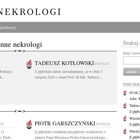
grzebowy
Inne nekrologi
Szukaj
Imię i naz
TADEUSZ KOTŁOWSKI
POZNAŃ
ębokiego
Z głębokim żalem zawiadamiamy, że w dniu 3
...
sierpnia 2026 r. zmarł Prof. dr hab. Tadeusz...
INNE NE
05.08
Adw. M
Tadeus
Z głęb
Wiesła
PIOTR GARSZCZYŃSKI
AŃ
POZNAŃ
Z głęb
Maciej
 11
Z głębokim smutkiem przyjęliśmy wiadomość o
Z głęb
 Piotr...
śmierci Pana Mecenasa Piotra Garszczyńskiego...