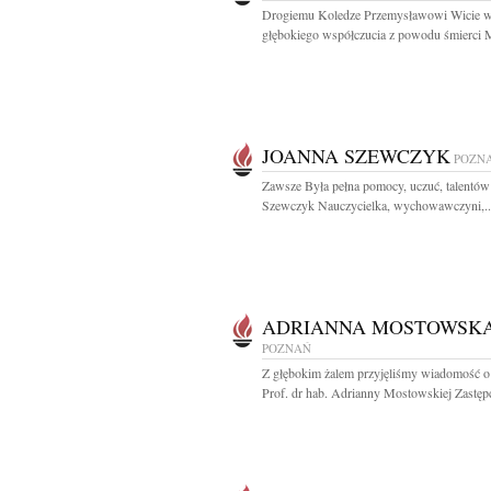
Drogiemu Koledze Przemysławowi Wicie 
głębokiego współczucia z powodu śmierci 
JOANNA SZEWCZYK
POZN
Zawsze Była pełna pomocy, uczuć, talentów
Szewczyk Nauczycielka, wychowawczyni,..
ADRIANNA MOSTOWSK
POZNAŃ
Z głębokim żalem przyjęliśmy wiadomość o
Prof. dr hab. Adrianny Mostowskiej Zastępc