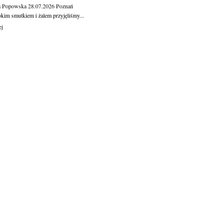
a Popowska
28.07.2026
Poznań
okim smutkiem i żalem przyjęliśmy...
ej