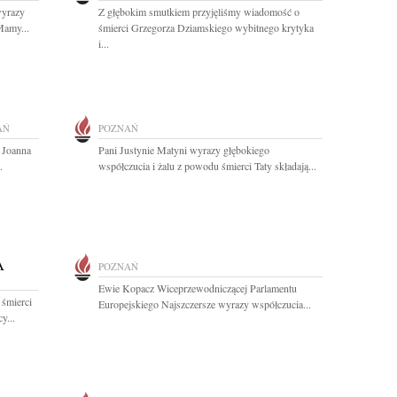
wyrazy
Z głębokim smutkiem przyjęliśmy wiadomość o
Mamy...
śmierci Grzegorza Dziamskiego wybitnego krytyka
i...
AŃ
POZNAŃ
 Joanna
Pani Justynie Matyni wyrazy głębokiego
.
współczucia i żalu z powodu śmierci Taty składają...
A
POZNAŃ
Ewie Kopacz Wiceprzewodniczącej Parlamentu
 śmierci
Europejskiego Najszczersze wyrazy współczucia...
y...