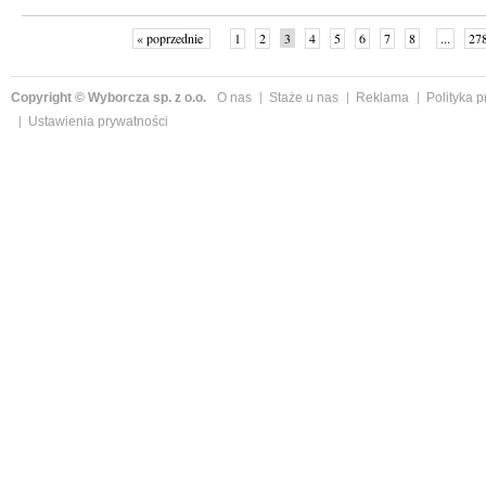
« poprzednie
1
2
3
4
5
6
7
8
...
27
Copyright © Wyborcza sp. z o.o.
O nas
Staże u nas
Reklama
Polityka 
Ustawienia prywatności