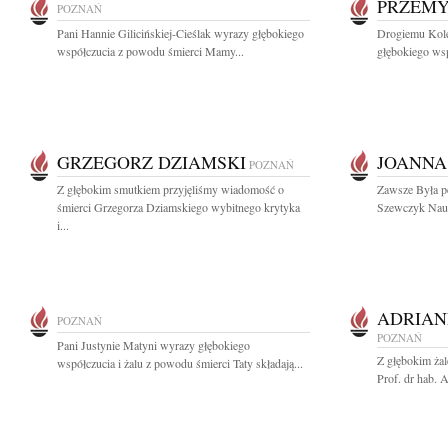
PRZEMY
POZNAŃ
Pani Hannie Gilicińskiej-Cieślak wyrazy głębokiego
Drogiemu Kol
współczucia z powodu śmierci Mamy...
głębokiego ws
GRZEGORZ DZIAMSKI
JOANNA
POZNAŃ
Z głębokim smutkiem przyjęliśmy wiadomość o
Zawsze Była p
śmierci Grzegorza Dziamskiego wybitnego krytyka
Szewczyk Nauc
i...
ADRIA
POZNAŃ
POZNAŃ
Pani Justynie Matyni wyrazy głębokiego
Z głębokim ża
współczucia i żalu z powodu śmierci Taty składają...
Prof. dr hab. 