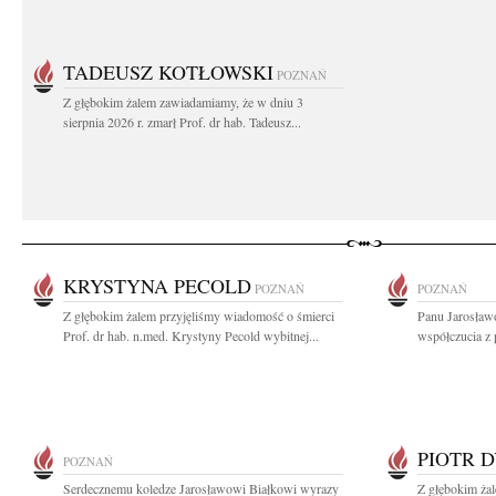
TADEUSZ KOTŁOWSKI
POZNAŃ
Z głębokim żalem zawiadamiamy, że w dniu 3
sierpnia 2026 r. zmarł Prof. dr hab. Tadeusz...
KRYSTYNA PECOLD
POZNAŃ
POZNAŃ
Z głębokim żalem przyjęliśmy wiadomość o śmierci
Panu Jarosław
Prof. dr hab. n.med. Krystyny Pecold wybitnej...
współczucia z 
PIOTR 
POZNAŃ
Serdecznemu koledze Jarosławowi Białkowi wyrazy
Z głębokim ża