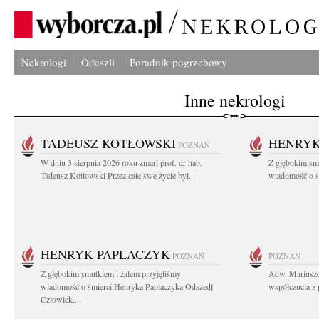
Nekrologi
Odeszli
Poradnik pogrzebowy
Inne nekrologi
TADEUSZ KOTŁOWSKI
HENRYK
POZNAŃ
W dniu 3 sierpnia 2026 roku zmarł prof. dr hab.
Z głębokim sm
Tadeusz Kotłowski Przez całe swe życie był...
wiadomość o ś
HENRYK PAPLACZYK
POZNAŃ
POZNAŃ
Z głębokim smutkiem i żalem przyjęliśmy
Adw. Mariuszo
wiadomość o śmierci Henryka Paplaczyka Odszedł
współczucia z 
Człowiek,...