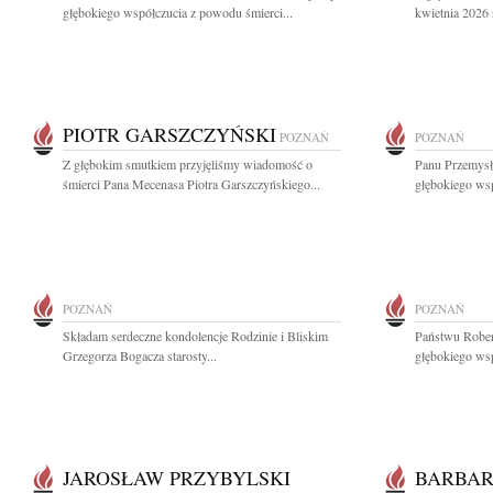
głębokiego współczucia z powodu śmierci...
kwietnia 2026 
PIOTR GARSZCZYŃSKI
POZNAŃ
POZNAŃ
Z głębokim smutkiem przyjęliśmy wiadomość o
Panu Przemys
śmierci Pana Mecenasa Piotra Garszczyńskiego...
głębokiego ws
POZNAŃ
POZNAŃ
Składam serdeczne kondolencje Rodzinie i Bliskim
Państwu Rober
Grzegorza Bogacza starosty...
głębokiego wsp
JAROSŁAW PRZYBYLSKI
BARBAR