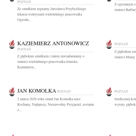
POZNAŃ
Z ogromnym s
Ze smutkiem żegnamy Jarosława Przybylskiego
śmierci Barbary
lekarza weterynarii wieloletniego pracownika
Ogrodu...
KAZIEMIERZ ANTONOWICZ
POZNAŃ
POZNAŃ
Z głębokim sm
Z głębokim smutkiem i żalem zawiadamiamy o
śmierci Mamy P
śmierci wieloletniego pracownika lotniska
Kazimierza...
JAN KOMOLKA
POZNAŃ
POZNAŃ
2 marca 2026 roku zmarł Jan Komolka nasz
Serdecznej kol
Kochany, Najlepszy, Niezawodny Przyjaciel, zostanie
wyrazy głębok
z...