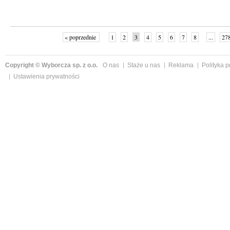
« poprzednie
1
2
3
4
5
6
7
8
...
27
Copyright © Wyborcza sp. z o.o.
O nas
Staże u nas
Reklama
Polityka 
Ustawienia prywatności