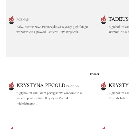
TADEUS
POZNAŃ
Adw. Mariuszowi Paplaczykowi wyrazy głębokiego
Z głębokim ża
współczucia z powodu śmierci Taty Wojciech...
sierpnia 2026 r
KRYSTYNA PECOLD
KRYSTY
POZNAŃ
Z głębokim smutkiem przyjęliśmy wiadomość o
Z głębokim ża
śmierci prof. dr hab. Krystyny Pecold
Prof. dr hab. 
wieloletniego...