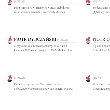
POZNAŃ
POZNAŃ
Panu Jarosławowi Białkowi wyrazy głębokiego
Serdecznemu k
współczucia z powodu śmierci Taty składają...
głębokiego wsp
PIOTR DYBCZYŃSKI
PIOTR 
POZNAŃ
Z głębokim żalem zawiadamiamy, że w dniu 11
Z głębokim sm
kwietnia 2026 roku zmarł prof. UAM dr. hab. Piotr...
śmierci Pana M
POZNAŃ
POZNAŃ
Panu Przemysławowi Szustakowi wyrazy
Składam serdec
głębokiego współczucia z powodu śmierci Mamy...
Grzegorza Boga