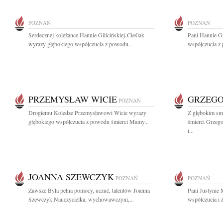
POZNAŃ
POZNAŃ
Serdecznej koleżance Hannie Gilicińskiej-Cieślak
Pani Hannie Gi
wyrazy głębokiego współczucia z powodu...
współczucia z
PRZEMYSŁAW WICIE
GRZEGO
POZNAŃ
Drogiemu Koledze Przemysławowi Wicie wyrazy
Z głębokim sm
głębokiego współczucia z powodu śmierci Mamy...
śmierci Grzeg
i...
JOANNA SZEWCZYK
POZNAŃ
POZNAŃ
Zawsze Była pełna pomocy, uczuć, talentów Joanna
Pani Justynie
Szewczyk Nauczycielka, wychowawczyni,...
współczucia i ż