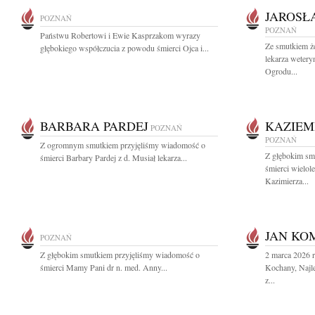
JAROSŁ
POZNAŃ
POZNAŃ
Państwu Robertowi i Ewie Kasprzakom wyrazy
Ze smutkiem ż
głębokiego współczucia z powodu śmierci Ojca i...
lekarza wetery
Ogrodu...
BARBARA PARDEJ
KAZIEM
POZNAŃ
POZNAŃ
Z ogromnym smutkiem przyjęliśmy wiadomość o
Z głębokim sm
śmierci Barbary Pardej z d. Musiał lekarza...
śmierci wielol
Kazimierza...
JAN KO
POZNAŃ
Z głębokim smutkiem przyjęliśmy wiadomość o
2 marca 2026 
śmierci Mamy Pani dr n. med. Anny...
Kochany, Najle
z...