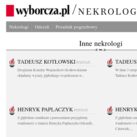
Nekrologi
Odeszli
Poradnik pogrzebowy
Inne nekrologi
TADEUSZ KOTŁOWSKI
TADEUS
POZNAŃ
Drogiemu Koledze Wojciechowi Kotłowskiemu
W dniu 3 sierp
składamy wyrazy głębokiego współczucia w...
Tadeusz Kotłow
HENRYK PAPLACZYK
HENRYK
POZNAŃ
Z głębokim smutkiem i poruszeniem przyjęliśmy
Z głębokim smu
wiadomość o śmierci Henryka Paplaczyka Odszedł...
wiadomość o ś
Człowiek,...