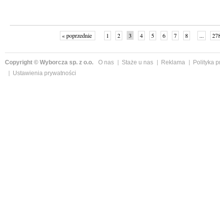
« poprzednie
1
2
3
4
5
6
7
8
...
27
Copyright © Wyborcza sp. z o.o.
O nas
Staże u nas
Reklama
Polityka 
Ustawienia prywatności