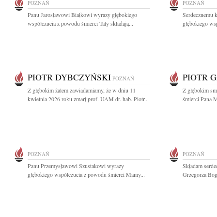
POZNAŃ
POZNAŃ
Panu Jarosławowi Białkowi wyrazy głębokiego
Serdecznemu k
współczucia z powodu śmierci Taty składają...
głębokiego wsp
PIOTR DYBCZYŃSKI
PIOTR 
POZNAŃ
Z głębokim żalem zawiadamiamy, że w dniu 11
Z głębokim sm
kwietnia 2026 roku zmarł prof. UAM dr. hab. Piotr...
śmierci Pana M
POZNAŃ
POZNAŃ
Panu Przemysławowi Szustakowi wyrazy
Składam serdec
głębokiego współczucia z powodu śmierci Mamy...
Grzegorza Boga