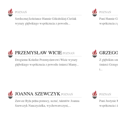
POZNAŃ
POZNAŃ
Serdecznej koleżance Hannie Gilicińskiej-Cieślak
Pani Hannie Gi
wyrazy głębokiego współczucia z powodu...
współczucia z
PRZEMYSŁAW WICIE
GRZEGO
POZNAŃ
Drogiemu Koledze Przemysławowi Wicie wyrazy
Z głębokim sm
głębokiego współczucia z powodu śmierci Mamy...
śmierci Grzeg
i...
JOANNA SZEWCZYK
POZNAŃ
POZNAŃ
Zawsze Była pełna pomocy, uczuć, talentów Joanna
Pani Justynie
Szewczyk Nauczycielka, wychowawczyni,...
współczucia i ż