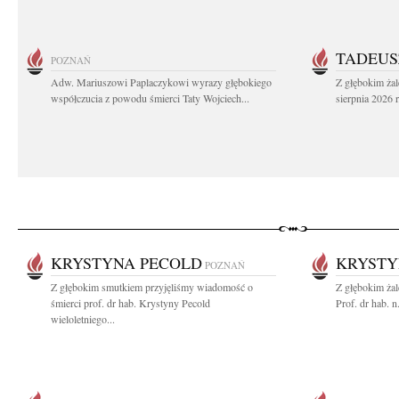
TADEUS
POZNAŃ
Adw. Mariuszowi Paplaczykowi wyrazy głębokiego
Z głębokim ża
współczucia z powodu śmierci Taty Wojciech...
sierpnia 2026 r
KRYSTYNA PECOLD
KRYSTY
POZNAŃ
Z głębokim smutkiem przyjęliśmy wiadomość o
Z głębokim ża
śmierci prof. dr hab. Krystyny Pecold
Prof. dr hab. 
wieloletniego...