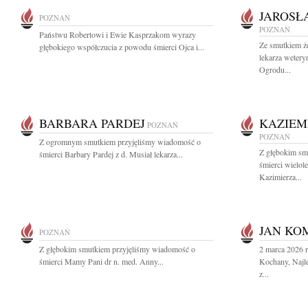
JAROSŁ
POZNAŃ
POZNAŃ
Państwu Robertowi i Ewie Kasprzakom wyrazy
Ze smutkiem ż
głębokiego współczucia z powodu śmierci Ojca i...
lekarza wetery
Ogrodu...
BARBARA PARDEJ
KAZIEM
POZNAŃ
POZNAŃ
Z ogromnym smutkiem przyjęliśmy wiadomość o
Z głębokim sm
śmierci Barbary Pardej z d. Musiał lekarza...
śmierci wielol
Kazimierza...
JAN KO
POZNAŃ
Z głębokim smutkiem przyjęliśmy wiadomość o
2 marca 2026 
śmierci Mamy Pani dr n. med. Anny...
Kochany, Najle
z...