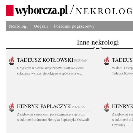
Nekrologi
Odeszli
Poradnik pogrzebowy
Inne nekrologi
TADEUSZ KOTŁOWSKI
TADEUS
POZNAŃ
Drogiemu Koledze Wojciechowi Kotłowskiemu
W dniu 3 sierp
składamy wyrazy głębokiego współczucia w...
Tadeusz Kotłow
HENRYK PAPLACZYK
HENRYK
POZNAŃ
Z głębokim smutkiem i poruszeniem przyjęliśmy
Z głębokim smu
wiadomość o śmierci Henryka Paplaczyka Odszedł...
wiadomość o ś
Człowiek,...