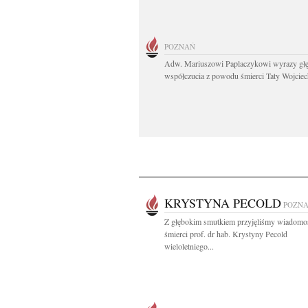
POZNAŃ
Adw. Mariuszowi Paplaczykowi wyrazy gł
współczucia z powodu śmierci Taty Wojciech
KRYSTYNA PECOLD
POZN
Z głębokim smutkiem przyjęliśmy wiadomo
śmierci prof. dr hab. Krystyny Pecold
wieloletniego...