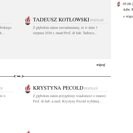
05.08
Adw. M
+ więc
TADEUSZ KOTŁOWSKI
POZNAŃ
ębokiego
Z głębokim żalem zawiadamiamy, że w dniu 3
...
sierpnia 2026 r. zmarł Prof. dr hab. Tadeusz...
więcej
KRYSTYNA PECOLD
AŃ
POZNAŃ
ść o
Z głębokim żalem przyjęliśmy wiadomość o śmierci
Prof. dr hab. n.med. Krystyny Pecold wybitnej...