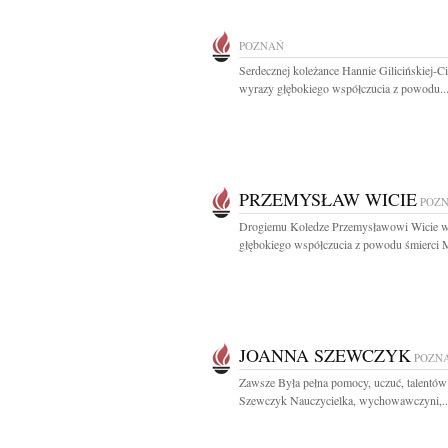
POZNAŃ
Serdecznej koleżance Hannie Gilicińskiej-Ci
wyrazy głębokiego współczucia z powodu..
PRZEMYSŁAW WICIE
POZ
Drogiemu Koledze Przemysławowi Wicie 
głębokiego współczucia z powodu śmierci 
JOANNA SZEWCZYK
POZN
Zawsze Była pełna pomocy, uczuć, talentów
Szewczyk Nauczycielka, wychowawczyni,..