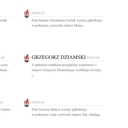
POZNAŃ
eślak
Pani Hannie Gilicińskiej-Cieślak wyrazy głębokiego
.
współczucia z powodu śmierci Mamy...
GRZEGORZ DZIAMSKI
NAŃ
POZNAŃ
wyrazy
Z głębokim smutkiem przyjęliśmy wiadomość o
Mamy...
śmierci Grzegorza Dziamskiego wybitnego krytyka
i...
AŃ
POZNAŃ
 Joanna
Pani Justynie Matyni wyrazy głębokiego
.
współczucia i żalu z powodu śmierci Taty składają...