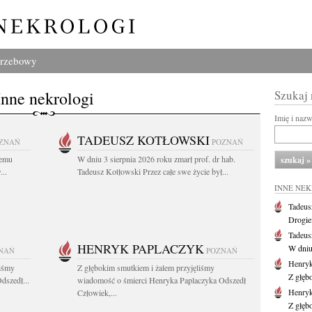
grzebowy
Inne nekrologi
Szukaj
Imię i naz
TADEUSZ KOTŁOWSKI
ZNAŃ
POZNAŃ
iemu
W dniu 3 sierpnia 2026 roku zmarł prof. dr hab.
..
Tadeusz Kotłowski Przez całe swe życie był...
INNE NE
Tadeus
Drogie
Tadeus
HENRYK PAPLACZYK
W dniu 
NAŃ
POZNAŃ
Henryk
liśmy
Z głębokim smutkiem i żalem przyjęliśmy
Z głęb
dszedł...
wiadomość o śmierci Henryka Paplaczyka Odszedł
Henryk
Człowiek,...
Z głęb