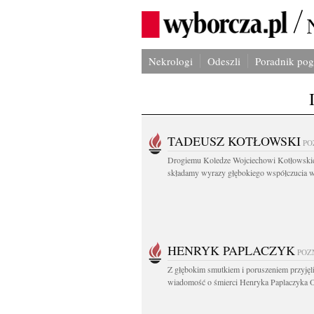
Nekrologi
Odeszli
Poradnik po
TADEUSZ KOTŁOWSKI
PO
Drogiemu Koledze Wojciechowi Kotłowsk
składamy wyrazy głębokiego współczucia w.
HENRYK PAPLACZYK
POZ
Z głębokim smutkiem i poruszeniem przyję
wiadomość o śmierci Henryka Paplaczyka O