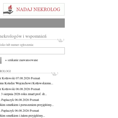
 nekrologów i wspomnień
wisko lub numer ogłoszenia:
+ szukanie zaawansowane
KROLOGI
z Kotłowski
07.08.2026
Poznań
mu Koledze Wojciechowi Kotłowskiemu...
z Kotłowski
06.08.2026
Poznań
3 sierpnia 2026 roku zmarł prof. dr...
 Paplaczyk
06.08.2026
Poznań
okim smutkiem i poruszeniem przyjęliśmy...
 Paplaczyk
06.08.2026
Poznań
okim smutkiem i żalem przyjęliśmy...