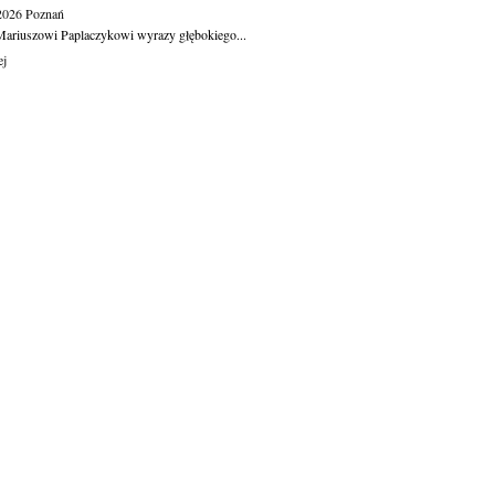
.2026
Poznań
ariuszowi Paplaczykowi wyrazy głębokiego...
ej