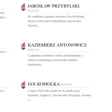
JAROSŁAW PRZYBYLSKI
POZNAŃ
razy
Ze smutkiem żegnamy Jarosława Przybylskiego
ca i...
lekarza weterynarii wieloletniego pracownika
Ogrodu...
KAZIEMIERZ ANTONOWICZ
POZNAŃ
ość o
Z głębokim smutkiem i żalem zawiadamiamy o
śmierci wieloletniego pracownika lotniska
Kazimierza...
JAN KOMOLKA
POZNAŃ
ść o
2 marca 2026 roku zmarł Jan Komolka nasz
Kochany, Najlepszy, Niezawodny Przyjaciel, zostanie
z...