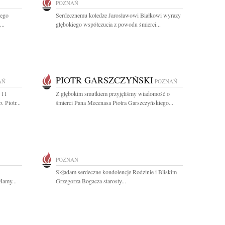
POZNAŃ
iego
Serdecznemu koledze Jarosławowi Białkowi wyrazy
..
głębokiego współczucia z powodu śmierci...
PIOTR GARSZCZYŃSKI
AŃ
POZNAŃ
 11
Z głębokim smutkiem przyjęliśmy wiadomość o
 Piotr...
śmierci Pana Mecenasa Piotra Garszczyńskiego...
POZNAŃ
Składam serdeczne kondolencje Rodzinie i Bliskim
Mamy...
Grzegorza Bogacza starosty...