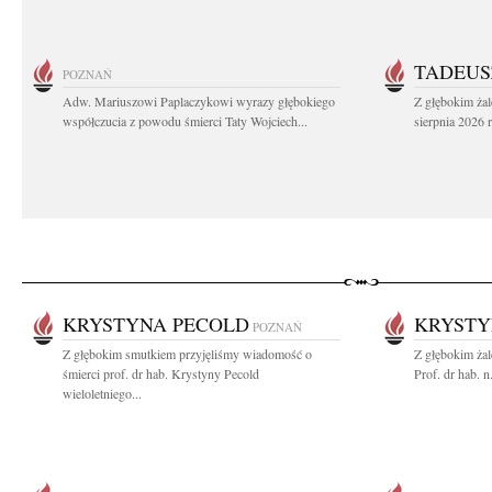
TADEUS
POZNAŃ
Adw. Mariuszowi Paplaczykowi wyrazy głębokiego
Z głębokim ża
współczucia z powodu śmierci Taty Wojciech...
sierpnia 2026 r
KRYSTYNA PECOLD
KRYSTY
POZNAŃ
Z głębokim smutkiem przyjęliśmy wiadomość o
Z głębokim ża
śmierci prof. dr hab. Krystyny Pecold
Prof. dr hab. 
wieloletniego...