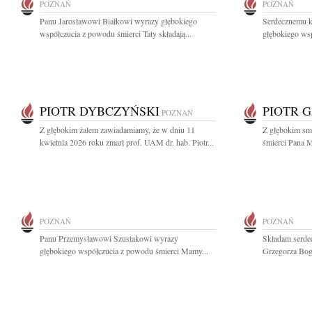
POZNAŃ
POZNAŃ
Panu Jarosławowi Białkowi wyrazy głębokiego
Serdecznemu k
współczucia z powodu śmierci Taty składają...
głębokiego wsp
PIOTR DYBCZYŃSKI
PIOTR 
POZNAŃ
Z głębokim żalem zawiadamiamy, że w dniu 11
Z głębokim sm
kwietnia 2026 roku zmarł prof. UAM dr. hab. Piotr...
śmierci Pana M
POZNAŃ
POZNAŃ
Panu Przemysławowi Szustakowi wyrazy
Składam serdec
głębokiego współczucia z powodu śmierci Mamy...
Grzegorza Boga