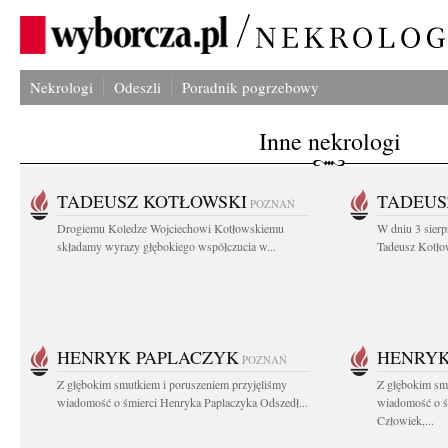
Nekrologi
Odeszli
Poradnik pogrzebowy
Inne nekrologi
TADEUSZ KOTŁOWSKI
TADEUS
POZNAŃ
Drogiemu Koledze Wojciechowi Kotłowskiemu
W dniu 3 sierp
składamy wyrazy głębokiego współczucia w...
Tadeusz Kotłow
HENRYK PAPLACZYK
HENRYK
POZNAŃ
Z głębokim smutkiem i poruszeniem przyjęliśmy
Z głębokim smu
wiadomość o śmierci Henryka Paplaczyka Odszedł...
wiadomość o ś
Człowiek,...