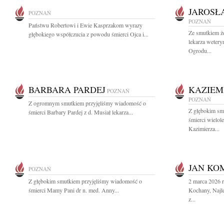
JAROSŁ
POZNAŃ
POZNAŃ
Państwu Robertowi i Ewie Kasprzakom wyrazy
Ze smutkiem ż
głębokiego współczucia z powodu śmierci Ojca i...
lekarza wetery
Ogrodu...
BARBARA PARDEJ
KAZIEM
POZNAŃ
POZNAŃ
Z ogromnym smutkiem przyjęliśmy wiadomość o
Z głębokim sm
śmierci Barbary Pardej z d. Musiał lekarza...
śmierci wielol
Kazimierza...
JAN KO
POZNAŃ
Z głębokim smutkiem przyjęliśmy wiadomość o
2 marca 2026 
śmierci Mamy Pani dr n. med. Anny...
Kochany, Najle
z...