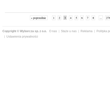
« poprzednie
1
2
3
4
5
6
7
8
...
27
Copyright © Wyborcza sp. z o.o.
O nas
Staże u nas
Reklama
Polityka 
Ustawienia prywatności