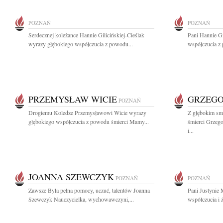
POZNAŃ
POZNAŃ
Serdecznej koleżance Hannie Gilicińskiej-Cieślak
Pani Hannie Gi
wyrazy głębokiego współczucia z powodu...
współczucia z
PRZEMYSŁAW WICIE
GRZEGO
POZNAŃ
Drogiemu Koledze Przemysławowi Wicie wyrazy
Z głębokim sm
głębokiego współczucia z powodu śmierci Mamy...
śmierci Grzeg
i...
JOANNA SZEWCZYK
POZNAŃ
POZNAŃ
Zawsze Była pełna pomocy, uczuć, talentów Joanna
Pani Justynie
Szewczyk Nauczycielka, wychowawczyni,...
współczucia i ż